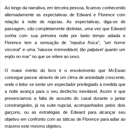
Ao longo da narrativa, em terceira pessoa, ficamos conhecendo
alternadamente as expectativas de Edward e Florence com
relação à noite de núpcias. As expectativas, diga-se de
passagem, são completamente distintas, uma vez que Edward
sonha com sua primeira noite por tanto tempo adiada e
Florence tem a sensação de
"repulsa física"
,
"um horror
visceral"
e uma
"náusea irremediável, tão palpável quanto um
enjôo no mar"
no que se refere ao sexo.
O maior mérito do livro é o envolvimento que McEwan
consegue passar através de um clima de ansiedade crescente,
onde o leitor se sente um espectador privilegiado à medida que
a noite avança para o seu desfecho inevitável. Assim é que
presenciamos a falta de assunto do casal durante o jantar
constrangedor, já na suite nupcial, acompanhados pelos dois
garçons, ou as estratégias de Edward para alcançar seu
objetivo em confronto com as táticas de Florence para adiar ao
máximo este mesmo objetivo.