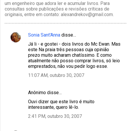
um engenheiro que adora ler e acumular livros. Para
consultas sobre publicações e revisões críticas de
originais, entre em contato: alexandrekov@gmail.com.
Sonia Sant'Anna
disse…
C
Já li - e gostei - dois livros do Mc Ewan. Mas
o
este Na praia três pessoas cuja opinião
m
prezo muito acharam chatíssimo. E como
atualmente não posso comprar livros, só leio
e
emprestados, não vou pedir logo esse.
n
11:07 AM, outubro 30, 2007
t
á
Anônimo disse…
r
Ouvi dizer que este livro é muito
i
interessante, quero lê-lo.
o
2:41 PM, outubro 30, 2007
s