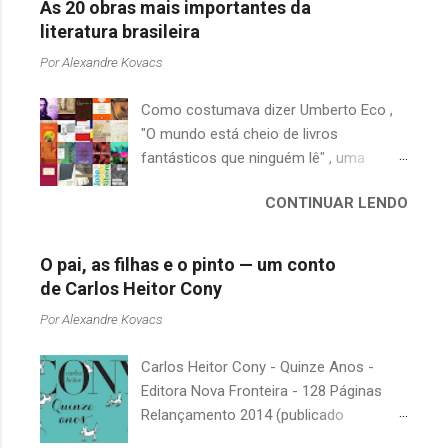
As 20 obras mais importantes da
literatura brasileira
Por
Alexandre Kovacs
Como costumava dizer Umberto Eco ,
"O mundo está cheio de livros
fantásticos que ninguém lê" , uma
afirmação adequada, principalmente
CONTINUAR LENDO
quando falamos de clássicos da
literatura. Geralmente, no caso de
escritores brasileiros, somos forçados
O pai, as filhas e o pinto — um conto
a uma avaliação burocrática na escola e
de Carlos Heitor Cony
acabamos adquirindo uma certa
Por
Alexandre Kovacs
antipatia a determinado livro ou autor
quando o objetivo deveria ser
Carlos Heitor Cony - Quinze Anos -
justamente o contrário. É surpreendente
Editora Nova Fronteira - 128 Páginas
como uma segunda visita a essas
Relançamento 2014 (publicado
obras, já em nossa maturidade, pode
originalmente em 1965) Uma antologia
revelar um tesouro empoeirado e