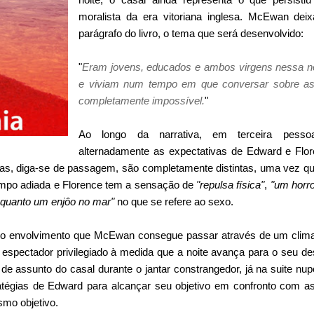
moralista da era vitoriana inglesa. McEwan deix
parágrafo do livro, o tema que será desenvolvido:
"
Eram jovens, educados e ambos virgens nessa noi
e viviam num tempo em que conversar sobre as 
completamente impossível.
"
Ao longo da narrativa, em terceira pesso
alternadamente as expectativas de Edward e Flor
ivas, diga-se de passagem, são completamente distintas, uma vez 
 tempo adiada e Florence tem a sensação de
"repulsa física"
,
"um horro
l quanto um enjôo no mar"
no que se refere ao sexo.
 é o envolvimento que McEwan consegue passar através de um clima
 espectador privilegiado à medida que a noite avança para o seu de
de assunto do casal durante o jantar constrangedor, já na suite n
atégias de Edward para alcançar seu objetivo em confronto com as
mo objetivo.