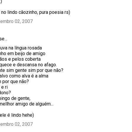
:)
 no lindo cãozinho, pura poesia rs)
vembro 02, 2007
sse…
uva na língua rosada
nho em beijo de amigo
ãos e pelos coberta
quece e descansa no afago.
te sim gente sim por que não?
alvo como alva é a alma
m por que não?
e ri
dono?
pingo de gente,
mellhor amigo de alguém...
 ele é lindo hehe)
vembro 02, 2007