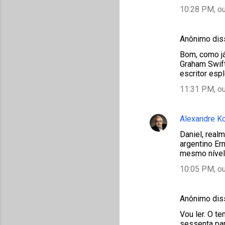
10:28 PM, ou
Anônimo di
Bom, como j
Graham Swift)
escritor esp
11:31 PM, ou
Alexandre K
Daniel, real
argentino Er
mesmo nível 
10:05 PM, ou
Anônimo di
Vou ler. O t
sessenta par