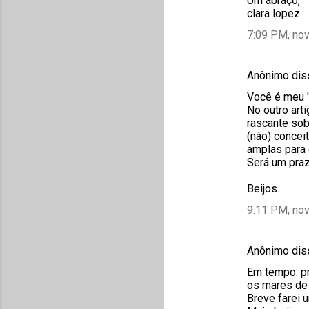
Um abraço,
clara lopez
7:09 PM, no
Anônimo di
Você é meu '
No outro arti
rascante sob
(não) concei
amplas para d
Será um praz
Beijos.
9:11 PM, no
Anônimo di
Em tempo: pr
os mares de 
Breve farei