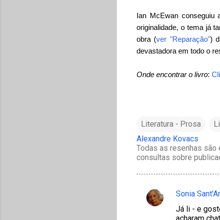
Ian McEwan conseguiu a
originalidade, o tema já 
obra (
ver "Reparação"
) 
devastadora em todo o re
Onde encontrar o livro
:
Cl
Literatura - Prosa
L
Alexandre Kovacs
Todas as resenhas são e
consultas sobre publica
Sonia Sant'
C
Já li - e go
o
acharam chat