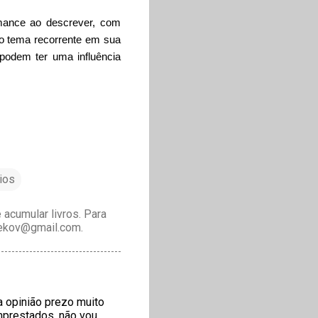
mance ao descrever, com
m o tema recorrente em sua
podem ter uma influência
ios
acumular livros. Para
drekov@gmail.com.
ja opinião prezo muito
mprestados, não vou