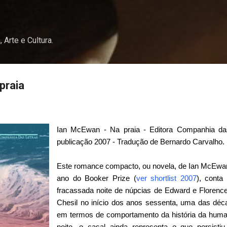
Pular para o conteúdo principal
, Arte e Cultura.
praia
Ian McEwan - Na praia - Editora Companhia das
publicação 2007 - Tradução de Bernardo Carvalho.
Este romance compacto, ou novela, de Ian McEwan, 
ano do Booker Prize (
ver shortlist 2007
), conta
fracassada noite de núpcias de Edward e Florenc
Chesil no início dos anos sessenta, uma das déc
em termos de comportamento da história da human
noite, o casal ainda representa o que persist