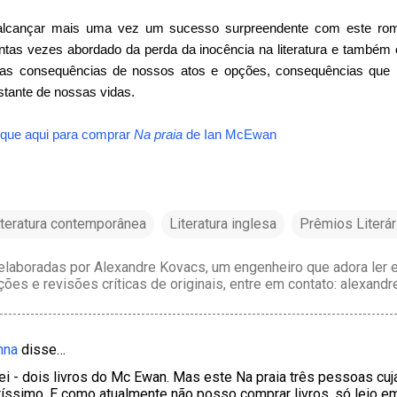
lcançar mais uma vez um sucesso surpreendente com este ro
tantas vezes abordado da perda da inocência na literatura e també
das consequências de nossos atos e opções, consequências que 
stante de nossas vidas.
ique aqui para comprar
Na praia
de
Ian McEwan
iteratura contemporânea
Literatura inglesa
Prêmios Literár
laboradas por Alexandre Kovacs, um engenheiro que adora ler e 
ções e revisões críticas de originais, entre em contato: alexan
Anna
disse…
stei - dois livros do Mc Ewan. Mas este Na praia três pessoas cu
íssimo. E como atualmente não posso comprar livros, só leio e