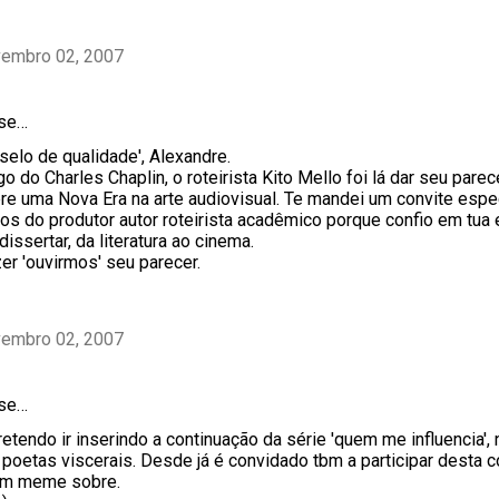
vembro 02, 2007
sse…
selo de qualidade', Alexandre.
go do Charles Chaplin, o roteirista Kito Mello foi lá dar seu pare
re uma Nova Era na arte audiovisual. Te mandei um convite espec
tos do produtor autor roteirista acadêmico porque confio em tua 
issertar, da literatura ao cinema.
er 'ouvirmos' seu parecer.
vembro 02, 2007
sse…
etendo ir inserindo a continuação da série 'quem me influencia'
poetas viscerais. Desde já é convidado tbm a participar desta co
 um meme sobre.