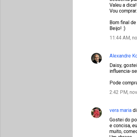
Valeu a dica!
Vou comprar.
Bom final de
Beijo! :)
11:44 AM, n
Alexandre K
Daisy, goste
influencia-se
Pode compra
2:42 PM, no
vera maria
di
Gostei do po
e concisa, e
muito, comec