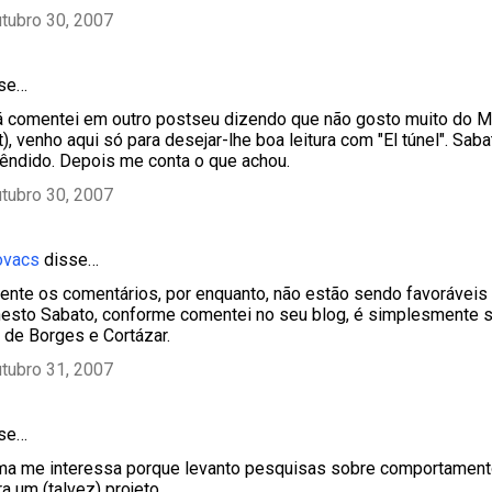
tubro 30, 2007
sse…
á comentei em outro postseu dizendo que não gosto muito do M
, venho aqui só para desejar-lhe boa leitura com "El túnel". Saba
lêndido. Depois me conta o que achou.
tubro 30, 2007
ovacs
disse…
mente os comentários, por enquanto, não estão sendo favorávei
nesto Sabato, conforme comentei no seu blog, é simplesmente s
de Borges e Cortázar.
tubro 31, 2007
sse…
ema me interessa porque levanto pesquisas sobre comportamen
a um (talvez) projeto.