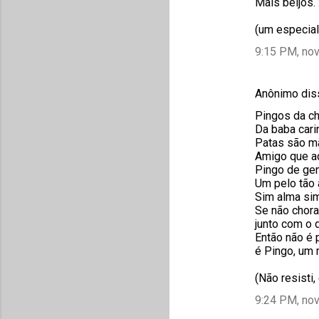
Mais beijos. 
(um especial
9:15 PM, no
Anônimo di
Pingos da ch
Da baba cari
Patas são m
Amigo que a
Pingo de gen
Um pelo tão 
Sim alma si
Se não chora 
junto com o 
Então não é 
é Pingo, um 
(Não resisti,
9:24 PM, no