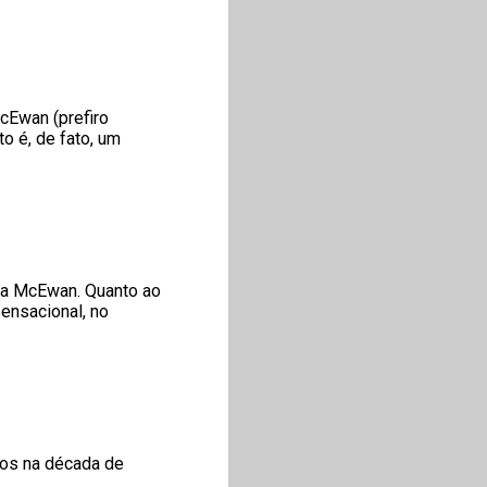
cEwan (prefiro
to é, de fato, um
s a McEwan. Quanto ao
ensacional, no
tos na década de