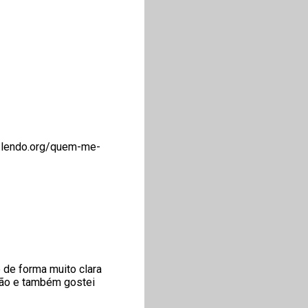
ai.lendo.org/quem-me-
 de forma muito clara
ação e também gostei