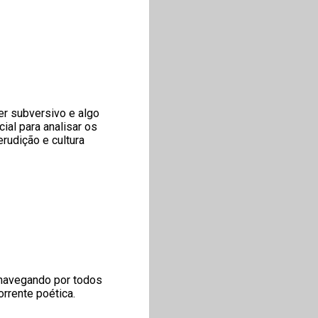
cer subversivo e algo
ial para analisar os
erudição e cultura
, navegando por todos
rrente poética.