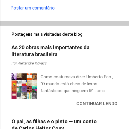
Postar um comentário
Postagens mais visitadas deste blog
As 20 obras mais importantes da
literatura brasileira
Por
Alexandre Kovacs
Como costumava dizer Umberto Eco ,
"O mundo está cheio de livros
fantásticos que ninguém lê" , uma
afirmação adequada, principalmente
CONTINUAR LENDO
quando falamos de clássicos da
literatura. Geralmente, no caso de
escritores brasileiros, somos forçados
O pai, as filhas e o pinto — um conto
a uma avaliação burocrática na escola e
de Carlos Heitor Cony