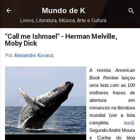
Pular para o conteúdo principal
Mundo de K
Livros, Literatura, Música, Arte e Cultura.
"Call me Ishmael" - Herman Melville,
Moby Dick
Por
Alexandre Kovacs
A revista
American
Book Review
lançou
uma lista com as 100
melhores frases de
abertura em
romances na literatura
mundial (ver a lista
completa
aqui
).
Segundo André Moura
e Cunha do blog