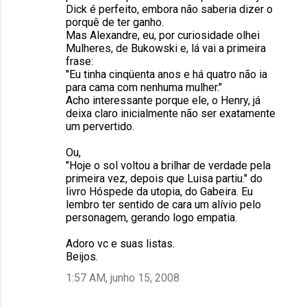
Dick é perfeito, embora não saberia dizer o
e
porquê de ter ganho.
n
Mas Alexandre, eu, por curiosidade olhei
Mulheres, de Bukowski e, lá vai a primeira
t
frase:
á
"Eu tinha cinqüenta anos e há quatro não ia
para cama com nenhuma mulher."
r
Acho interessante porque ele, o Henry, já
i
deixa claro inicialmente não ser exatamente
um pervertido.
o
s
Ou,
"Hoje o sol voltou a brilhar de verdade pela
primeira vez, depois que Luisa partiu." do
livro Hóspede da utopia, do Gabeira. Eu
lembro ter sentido de cara um alívio pelo
personagem, gerando logo empatia.
Adoro vc e suas listas.
Beijos.
1:57 AM, junho 15, 2008