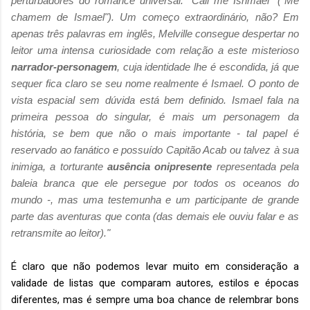
perturbadores do romance universal: "Call me Ishmael" ("Me
chamem de Ismael"). Um começo extraordinário, não? Em
apenas três palavras em inglês, Melville consegue despertar no
leitor uma intensa curiosidade com relação a este misterioso
narrador-personagem
, cuja identidade lhe é escondida, já que
sequer fica claro se seu nome realmente é Ismael. O ponto de
vista espacial sem dúvida está bem definido. Ismael fala na
primeira pessoa do singular, é mais um personagem da
história, se bem que não o mais importante - tal papel é
reservado ao fanático e possuído Capitão Acab ou talvez à sua
inimiga, a torturante
ausência onipresente
representada pela
baleia branca que ele persegue por todos os oceanos do
mundo -, mas uma testemunha e um participante de grande
parte das aventuras que conta (das demais ele ouviu falar e as
retransmite ao leitor)."
É claro que não podemos levar muito em consideração a
validade de listas que comparam autores, estilos e épocas
diferentes, mas é sempre uma boa chance de relembrar bons