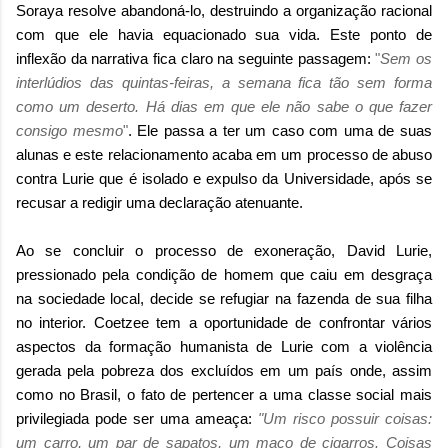
Soraya resolve abandoná-lo, destruindo a organização racional
com que ele havia equacionado sua vida. Este ponto de
inflexão da narrativa fica claro na seguinte passagem:
"
Sem os
interlúdios das quintas-feiras, a semana fica tão sem forma
como um deserto. Há dias em que ele não sabe o que fazer
consigo mesmo
"
. Ele passa a ter um caso com uma de suas
alunas e este relacionamento acaba em um processo de abuso
contra Lurie que é isolado e expulso da Universidade, após se
recusar a redigir uma declaração atenuante.
Ao se concluir o processo de exoneração, David Lurie,
pressionado pela condição de homem que caiu em desgraça
na sociedade local, decide se refugiar na fazenda de sua filha
no interior.
Coetzee tem a oportunidade de confrontar vários
aspectos da formação humanista de Lurie com a violência
gerada pela pobreza dos excluídos em um país onde, assim
como no Brasil, o fato de pertencer a uma classe social mais
privilegiada pode ser uma ameaça:
"Um risco possuir coisas:
um carro, um par de sapatos, um maço de cigarros. Coisas