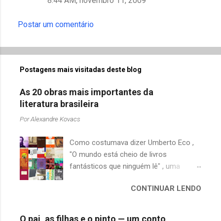
8:44 AM, novembro 11, 2009
Postar um comentário
Postagens mais visitadas deste blog
As 20 obras mais importantes da
literatura brasileira
Por
Alexandre Kovacs
Como costumava dizer Umberto Eco ,
"O mundo está cheio de livros
fantásticos que ninguém lê" , uma
afirmação adequada, principalmente
CONTINUAR LENDO
quando falamos de clássicos da
literatura. Geralmente, no caso de
escritores brasileiros, somos forçados
O pai, as filhas e o pinto — um conto