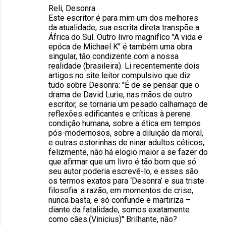
Reli, Desonra.
Este escritor é para mim um dos melhores
da atualidade; sua escrita direta transpõe a
África do Sul. Outro livro magnifíco ''A vida e
epóca de Michael K'' é também uma obra
singular, tão condizente com a nossa
realidade (brasileira). Li recentemente dois
artigos no site leitor compulsivo que diz
tudo sobre Desonra: ''É de se pensar que o
drama de David Lurie, nas mãos de outro
escritor, se tornaria um pesado calhamaço de
reflexões edificantes e críticas à perene
condição humana, sobre a ética em tempos
pós-modernosos, sobre a diluição da moral,
e outras estorinhas de ninar adultos céticos;
felizmente, não há elogio maior a se fazer do
que afirmar que um livro é tão bom que só
seu autor poderia escrevê-lo, e esses são
os termos exatos para ‘Desonra’ e sua triste
filosofia: a razão, em momentos de crise,
nunca basta, e só confunde e martiriza –
diante da fatalidade, somos exatamente
como cães.(Vinicius)'' Brilhante, não?