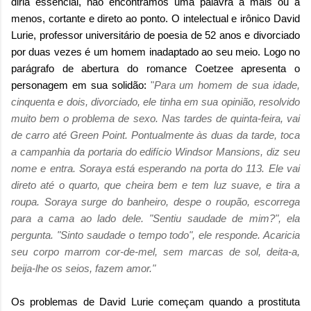
diria essencial, não encontramos uma palavra a mais ou a
menos, cortante e direto ao ponto. O intelectual e irônico David
Lurie, professor universitário de poesia de 52 anos e divorciado
por duas vezes é um homem inadaptado ao seu meio. Logo no
parágrafo de abertura do romance Coetzee apresenta o
personagem em sua solidão:
"
Para um homem de sua idade,
cinquenta e dois, divorciado, ele tinha em sua opinião, resolvido
muito bem o problema de sexo. Nas tardes de quinta-feira, vai
de carro até Green Point. Pontualmente às duas da tarde, toca
a campanhia da portaria do edifício Windsor Mansions, diz seu
nome e entra. Soraya está esperando na porta do 113. Ele vai
direto até o quarto, que cheira bem e tem luz suave, e tira a
roupa. Soraya surge do banheiro, despe o roupão, escorrega
para a cama ao lado dele. "Sentiu saudade de mim?", ela
pergunta. "Sinto saudade o tempo todo", ele responde. Acaricia
seu corpo marrom cor-de-mel, sem marcas de sol, deita-a,
beija-lhe os seios, fazem amor."
Os problemas de David Lurie começam quando a prostituta