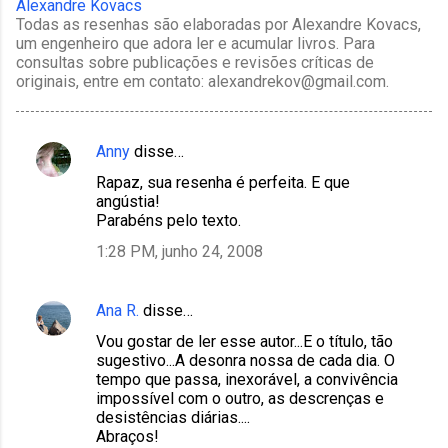
Alexandre Kovacs
Todas as resenhas são elaboradas por Alexandre Kovacs,
um engenheiro que adora ler e acumular livros. Para
consultas sobre publicações e revisões críticas de
originais, entre em contato: alexandrekov@gmail.com.
Anny
disse…
C
Rapaz, sua resenha é perfeita. E que
o
angústia!
m
Parabéns pelo texto.
e
1:28 PM, junho 24, 2008
n
t
Ana R.
disse…
á
Vou gostar de ler esse autor...E o título, tão
r
sugestivo...A desonra nossa de cada dia. O
tempo que passa, inexorável, a convivência
i
impossível com o outro, as descrenças e
o
desistências diárias....
Abraços!
s