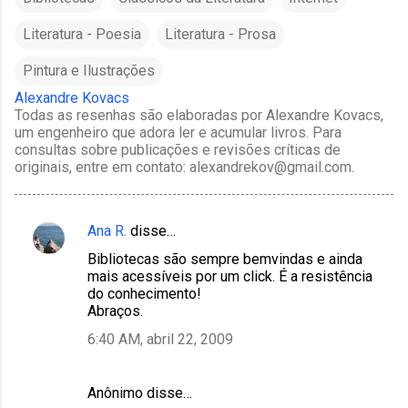
Literatura - Poesia
Literatura - Prosa
Pintura e Ilustrações
Alexandre Kovacs
Todas as resenhas são elaboradas por Alexandre Kovacs,
um engenheiro que adora ler e acumular livros. Para
consultas sobre publicações e revisões críticas de
originais, entre em contato: alexandrekov@gmail.com.
Ana R.
disse…
C
Bibliotecas são sempre bemvindas e ainda
o
mais acessíveis por um click. É a resistência
m
do conhecimento!
Abraços.
e
6:40 AM, abril 22, 2009
n
t
á
Anônimo disse…