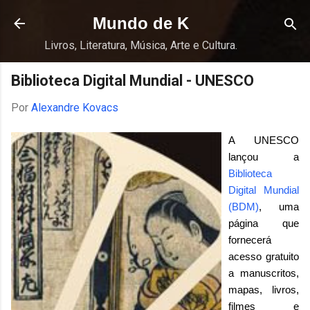
Pular para o conteúdo principal
Mundo de K
Livros, Literatura, Música, Arte e Cultura.
Biblioteca Digital Mundial - UNESCO
Por
Alexandre Kovacs
A UNESCO
lançou a
Biblioteca
Digital Mundial
(BDM)
, uma
página que
fornecerá
acesso gratuito
a manuscritos,
mapas, livros,
filmes e