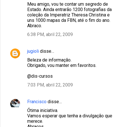
r
Meu amigo, vou te contar um segredo de
Estado. Ainda entrarão 1200 fotografias da
i
coleção da Imperatriz Theresa Christina e
o
uns 1000 mapas da FBN, até o fim do ano.
Abraco.
s
6:38 PM, abril 22, 2009
jugioli
disse…
Beleza de informação.
Obrigado, vou manter em favoritos.
@dis-cursos
7:03 PM, abril 22, 2009
Francisco
disse…
Ótima iniciativa.
Vamos esperar que tenha a divulgação que
merece.
Abraços.