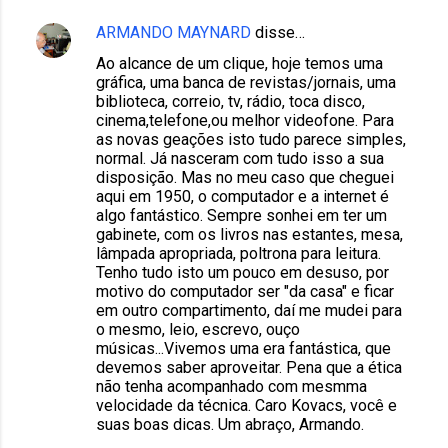
ARMANDO MAYNARD
disse…
Ao alcance de um clique, hoje temos uma
gráfica, uma banca de revistas/jornais, uma
biblioteca, correio, tv, rádio, toca disco,
cinema,telefone,ou melhor videofone. Para
as novas geações isto tudo parece simples,
normal. Já nasceram com tudo isso a sua
disposição. Mas no meu caso que cheguei
aqui em 1950, o computador e a internet é
algo fantástico. Sempre sonhei em ter um
gabinete, com os livros nas estantes, mesa,
lâmpada apropriada, poltrona para leitura.
Tenho tudo isto um pouco em desuso, por
motivo do computador ser "da casa" e ficar
em outro compartimento, daí me mudei para
o mesmo, leio, escrevo, ouço
músicas...Vivemos uma era fantástica, que
devemos saber aproveitar. Pena que a ética
não tenha acompanhado com mesmma
velocidade da técnica. Caro Kovacs, você e
suas boas dicas. Um abraço, Armando.