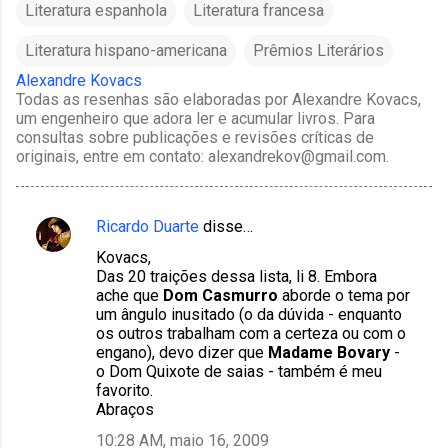
Literatura espanhola
Literatura francesa
Literatura hispano-americana
Prêmios Literários
Alexandre Kovacs
Todas as resenhas são elaboradas por Alexandre Kovacs,
um engenheiro que adora ler e acumular livros. Para
consultas sobre publicações e revisões críticas de
originais, entre em contato: alexandrekov@gmail.com.
Ricardo Duarte
disse…
C
Kovacs,
o
Das 20 traições dessa lista, li 8. Embora
m
ache que
Dom Casmurro
aborde o tema por
um ângulo inusitado (o da dúvida - enquanto
e
os outros trabalham com a certeza ou com o
n
engano), devo dizer que
Madame Bovary
-
o Dom Quixote de saias - também é meu
t
favorito.
á
Abraços
r
10:28 AM, maio 16, 2009