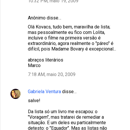
10:32 PM, maio 19, 2009
Anônimo disse…
Olá Kovacs, tudo bem, maravilha de lista;
mas pessoalmente eu fico com Lolita,
incluive o filme na primeira versão é
extraordinário, agora realmente o "páreo" é
difícil, pois Madame Bovary é excepcional...
abraços literários
Marco
7:18 AM, maio 20, 2009
Gabriela Ventura
disse…
salve!
Da lista só um livro me escapou: o
"Voragem", mas tratarei de remediar a
situação. E um deles eu particalrmente
detesto: o "Equador". Mas as listas não