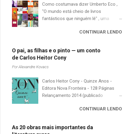
Como costumava dizer Umberto Eco ,
"O mundo está cheio de livros
fantásticos que ninguém lê" , uma
afirmação adequada, principalmente
CONTINUAR LENDO
quando falamos de clássicos da
literatura. Geralmente, no caso de
escritores brasileiros, somos forçados
O pai, as filhas e o pinto — um conto
a uma avaliação burocrática na escola e
de Carlos Heitor Cony
acabamos adquirindo uma certa
Por
Alexandre Kovacs
antipatia a determinado livro ou autor
quando o objetivo deveria ser
Carlos Heitor Cony - Quinze Anos -
justamente o contrário. É surpreendente
Editora Nova Fronteira - 128 Páginas
como uma segunda visita a essas
Relançamento 2014 (publicado
obras, já em nossa maturidade, pode
originalmente em 1965) Uma antologia
revelar um tesouro empoeirado e
CONTINUAR LENDO
com deliciosos contos sobre a infância
escondido, bem ali na nossa estante.
e a juventude. As narrativas, sempre
Afinal, mudaram os livros ou mudamos
bem-humoradas e sensíveis,
nós? A limitação de apenas 20
As 20 obras mais importantes da
descrevem o relacionamento de um pai
indicações me forçou a deixar grandes