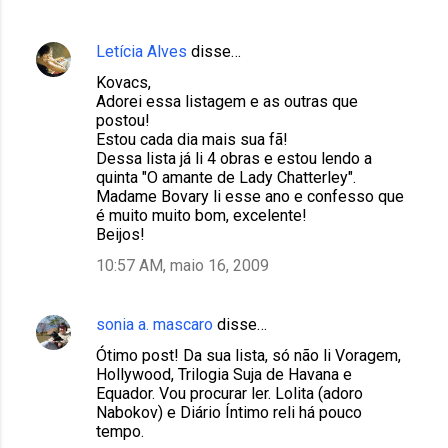
i
o
Letícia Alves
disse…
s
Kovacs,
Adorei essa listagem e as outras que
postou!
Estou cada dia mais sua fã!
Dessa lista já li 4 obras e estou lendo a
quinta "O amante de Lady Chatterley".
Madame Bovary li esse ano e confesso que
é muito muito bom, excelente!
Beijos!
10:57 AM, maio 16, 2009
sonia a. mascaro
disse…
Ótimo post! Da sua lista, só não li Voragem,
Hollywood, Trilogia Suja de Havana e
Equador. Vou procurar ler. Lolita (adoro
Nabokov) e Diário Íntimo reli há pouco
tempo.