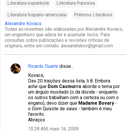
Literatura espanhola
Literatura francesa
Literatura hispano-americana
Prêmios Literários
Alexandre Kovacs
Todas as resenhas são elaboradas por Alexandre Kovacs,
um engenheiro que adora ler e acumular livros. Para
consultas sobre publicações e revisões críticas de
originais, entre em contato: alexandrekov@gmail.com.
Ricardo Duarte
disse…
C
Kovacs,
o
Das 20 traições dessa lista, li 8. Embora
m
ache que
Dom Casmurro
aborde o tema por
um ângulo inusitado (o da dúvida - enquanto
e
os outros trabalham com a certeza ou com o
n
engano), devo dizer que
Madame Bovary
-
o Dom Quixote de saias - também é meu
t
favorito.
á
Abraços
r
10:28 AM, maio 16, 2009