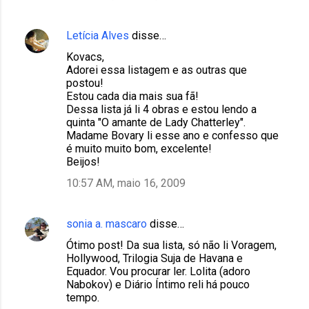
i
o
Letícia Alves
disse…
s
Kovacs,
Adorei essa listagem e as outras que
postou!
Estou cada dia mais sua fã!
Dessa lista já li 4 obras e estou lendo a
quinta "O amante de Lady Chatterley".
Madame Bovary li esse ano e confesso que
é muito muito bom, excelente!
Beijos!
10:57 AM, maio 16, 2009
sonia a. mascaro
disse…
Ótimo post! Da sua lista, só não li Voragem,
Hollywood, Trilogia Suja de Havana e
Equador. Vou procurar ler. Lolita (adoro
Nabokov) e Diário Íntimo reli há pouco
tempo.