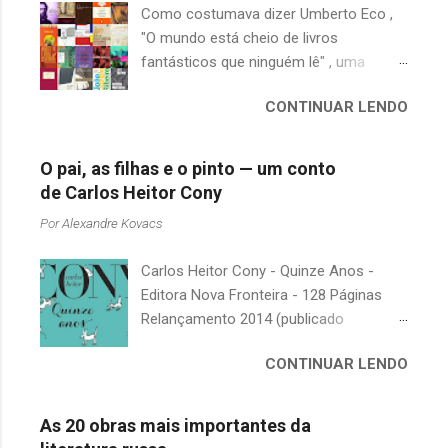
Como costumava dizer Umberto Eco ,
"O mundo está cheio de livros
fantásticos que ninguém lê" , uma
afirmação adequada, principalmente
CONTINUAR LENDO
quando falamos de clássicos da
literatura. Geralmente, no caso de
escritores brasileiros, somos forçados
O pai, as filhas e o pinto — um conto
a uma avaliação burocrática na escola e
de Carlos Heitor Cony
acabamos adquirindo uma certa
Por
Alexandre Kovacs
antipatia a determinado livro ou autor
quando o objetivo deveria ser
Carlos Heitor Cony - Quinze Anos -
justamente o contrário. É surpreendente
Editora Nova Fronteira - 128 Páginas
como uma segunda visita a essas
Relançamento 2014 (publicado
obras, já em nossa maturidade, pode
originalmente em 1965) Uma antologia
revelar um tesouro empoeirado e
CONTINUAR LENDO
com deliciosos contos sobre a infância
escondido, bem ali na nossa estante.
e a juventude. As narrativas, sempre
Afinal, mudaram os livros ou mudamos
bem-humoradas e sensíveis,
nós? A limitação de apenas 20
As 20 obras mais importantes da
descrevem o relacionamento de um pai
indicações me forçou a deixar grandes