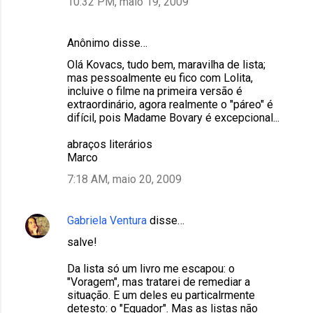
10:32 PM, maio 19, 2009
Anônimo disse…
Olá Kovacs, tudo bem, maravilha de lista;
mas pessoalmente eu fico com Lolita,
incluive o filme na primeira versão é
extraordinário, agora realmente o "páreo" é
difícil, pois Madame Bovary é excepcional...
abraços literários
Marco
7:18 AM, maio 20, 2009
Gabriela Ventura
disse…
salve!
Da lista só um livro me escapou: o
"Voragem", mas tratarei de remediar a
situação. E um deles eu particalrmente
detesto: o "Equador". Mas as listas não