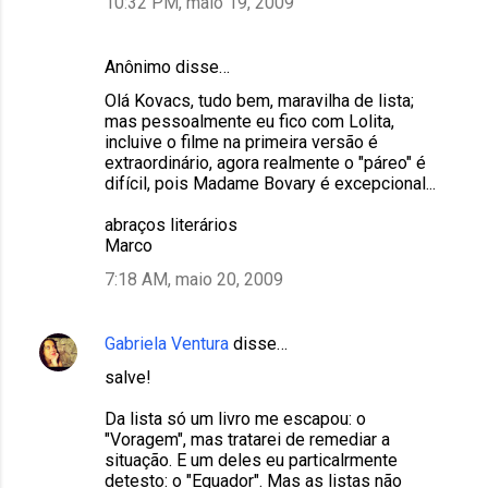
10:32 PM, maio 19, 2009
Anônimo disse…
Olá Kovacs, tudo bem, maravilha de lista;
mas pessoalmente eu fico com Lolita,
incluive o filme na primeira versão é
extraordinário, agora realmente o "páreo" é
difícil, pois Madame Bovary é excepcional...
abraços literários
Marco
7:18 AM, maio 20, 2009
Gabriela Ventura
disse…
salve!
Da lista só um livro me escapou: o
"Voragem", mas tratarei de remediar a
situação. E um deles eu particalrmente
detesto: o "Equador". Mas as listas não