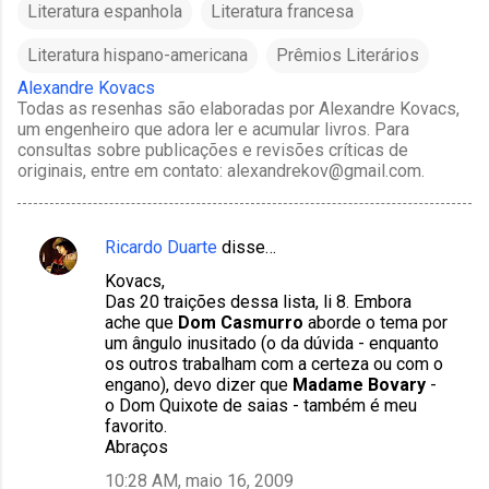
Literatura espanhola
Literatura francesa
Literatura hispano-americana
Prêmios Literários
Alexandre Kovacs
Todas as resenhas são elaboradas por Alexandre Kovacs,
um engenheiro que adora ler e acumular livros. Para
consultas sobre publicações e revisões críticas de
originais, entre em contato: alexandrekov@gmail.com.
Ricardo Duarte
disse…
C
Kovacs,
o
Das 20 traições dessa lista, li 8. Embora
m
ache que
Dom Casmurro
aborde o tema por
um ângulo inusitado (o da dúvida - enquanto
e
os outros trabalham com a certeza ou com o
n
engano), devo dizer que
Madame Bovary
-
o Dom Quixote de saias - também é meu
t
favorito.
á
Abraços
r
10:28 AM, maio 16, 2009