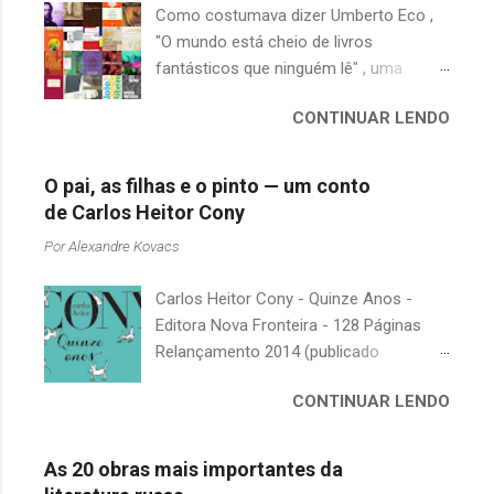
Como costumava dizer Umberto Eco ,
"O mundo está cheio de livros
fantásticos que ninguém lê" , uma
afirmação adequada, principalmente
CONTINUAR LENDO
quando falamos de clássicos da
literatura. Geralmente, no caso de
escritores brasileiros, somos forçados
O pai, as filhas e o pinto — um conto
a uma avaliação burocrática na escola e
de Carlos Heitor Cony
acabamos adquirindo uma certa
Por
Alexandre Kovacs
antipatia a determinado livro ou autor
quando o objetivo deveria ser
Carlos Heitor Cony - Quinze Anos -
justamente o contrário. É surpreendente
Editora Nova Fronteira - 128 Páginas
como uma segunda visita a essas
Relançamento 2014 (publicado
obras, já em nossa maturidade, pode
originalmente em 1965) Uma antologia
revelar um tesouro empoeirado e
CONTINUAR LENDO
com deliciosos contos sobre a infância
escondido, bem ali na nossa estante.
e a juventude. As narrativas, sempre
Afinal, mudaram os livros ou mudamos
bem-humoradas e sensíveis,
nós? A limitação de apenas 20
As 20 obras mais importantes da
descrevem o relacionamento de um pai
indicações me forçou a deixar grandes