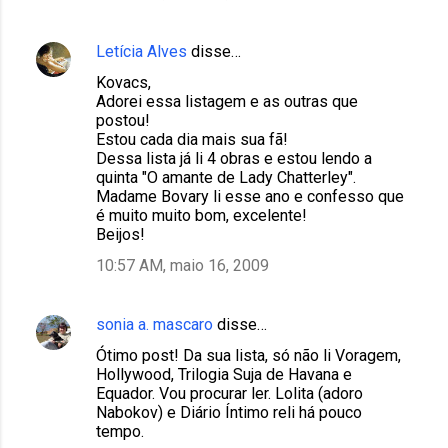
i
o
Letícia Alves
disse…
s
Kovacs,
Adorei essa listagem e as outras que
postou!
Estou cada dia mais sua fã!
Dessa lista já li 4 obras e estou lendo a
quinta "O amante de Lady Chatterley".
Madame Bovary li esse ano e confesso que
é muito muito bom, excelente!
Beijos!
10:57 AM, maio 16, 2009
sonia a. mascaro
disse…
Ótimo post! Da sua lista, só não li Voragem,
Hollywood, Trilogia Suja de Havana e
Equador. Vou procurar ler. Lolita (adoro
Nabokov) e Diário Íntimo reli há pouco
tempo.