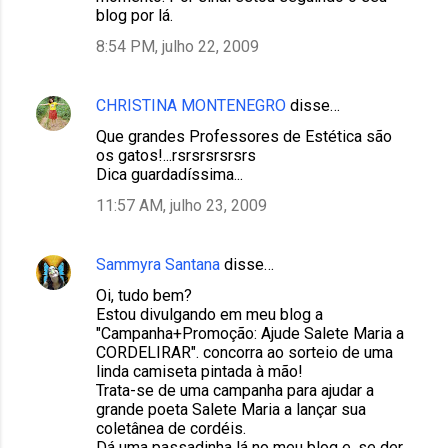
blog por lá.
8:54 PM, julho 22, 2009
CHRISTINA MONTENEGRO
disse…
Que grandes Professores de Estética são
os gatos!...rsrsrsrsrsrs
Dica guardadíssima...
11:57 AM, julho 23, 2009
Sammyra Santana
disse…
Oi, tudo bem?
Estou divulgando em meu blog a
"Campanha+Promoção: Ajude Salete Maria a
CORDELIRAR". concorra ao sorteio de uma
linda camiseta pintada à mão!
Trata-se de uma campanha para ajudar a
grande poeta Salete Maria a lançar sua
coletânea de cordéis.
Dá uma passadinha lá no meu blog e, se der,