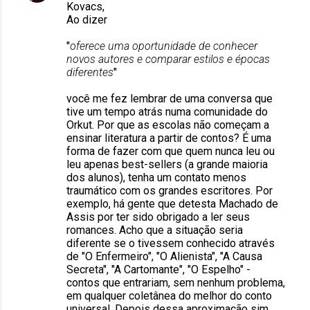
Kovacs,
r
Ao dizer
i
"
oferece uma oportunidade de conhecer
o
novos autores e comparar estilos e épocas
diferentes
"
s
você me fez lembrar de uma conversa que
tive um tempo atrás numa comunidade do
Orkut. Por que as escolas não começam a
ensinar literatura a partir de contos? É uma
forma de fazer com que quem nunca leu ou
leu apenas best-sellers (a grande maioria
dos alunos), tenha um contato menos
traumático com os grandes escritores. Por
exemplo, há gente que detesta Machado de
Assis por ter sido obrigado a ler seus
romances. Acho que a situação seria
diferente se o tivessem conhecido através
de "O Enfermeiro", "O Alienista", "A Causa
Secreta", "A Cartomante", "O Espelho" -
contos que entrariam, sem nenhum problema,
em qualquer coletânea do melhor do conto
universal. Depois dessa aproximação sim,