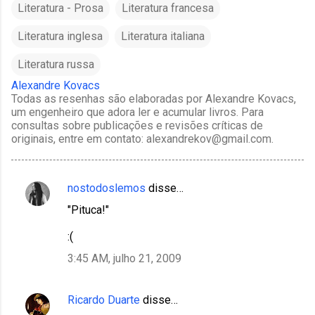
Literatura - Prosa
Literatura francesa
Literatura inglesa
Literatura italiana
Literatura russa
Alexandre Kovacs
Todas as resenhas são elaboradas por Alexandre Kovacs,
um engenheiro que adora ler e acumular livros. Para
consultas sobre publicações e revisões críticas de
originais, entre em contato: alexandrekov@gmail.com.
nostodoslemos
disse…
C
"Pituca!"
o
m
:(
e
3:45 AM, julho 21, 2009
n
t
Ricardo Duarte
disse…
á