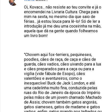
Oi, Kovacs... não resiste ao teu convite e já o
encomendei na Livraria Cultura. Chega para
mim na sexta, no mesmo dia que saio de
férias... já estou louca para lê-lo! Só de ler a
introdução já me deu uma coceirinha na mão,
aquela que dá na gente quando folheamos
um livro bom!
"Chovem aqui fox-terriers, pequineses,
poodles, cães de raça, de caça e cães de
guarda, cães vadios, cães uivando para a lua
e cães preparados para a caça ou para a
vigília (vide fábula de Esopo), cães
valentões e aventureiros, como o
inesquecível Buck de Jack London, e até
uma cadelinha muito fina, conduzida pelas
ruas do Rio de Janeiro da época do Império
pelas mãos de um jovem chamado Machado
de Assis; chovem também gatos angorás,
gatos siameses, gatos de madame e gatos
vadios, enfim, gatos miando nos telhados ou