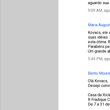
aguardo sua v
9:09 AM, ago
Maria Augus
Kovacs, ele 
suas idéias.
esta ótima. 
Parabéns pel
Um grande a
5:44 PM, ago
Bento Moura
Olá Kovacs,
Desejo convi
Casa da Xicle
R Fradique C
De 7 a 31 d