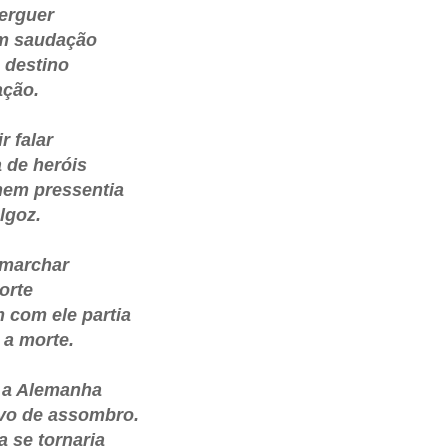
 erguer
em saudação
 destino
ação.
r falar
 de heróis
nem pressentia
lgoz.
r marchar
orte
 com ele partia
 a morte.
: a Alemanha
vo de assombro.
a se tornaria