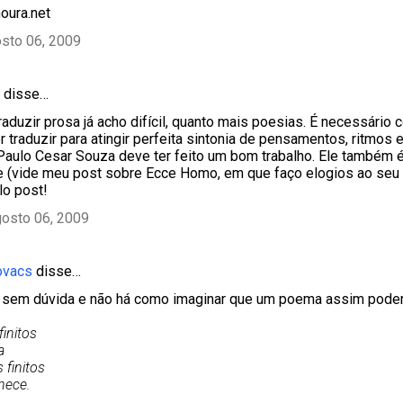
ura.net
sto 06, 2009
disse…
raduzir prosa já acho difícil, quanto mais poesias. É necessário
 traduzir para atingir perfeita sintonia de pensamentos, ritmos e
aulo Cesar Souza deve ter feito um bom trabalho. Ele também é
 (vide meu post sobre Ecce Homo, em que faço elogios ao seu 
lo post!
gosto 06, 2009
ovacs
disse…
l sem dúvida e não há como imaginar que um poema assim poderi
initos
a
finitos
nece.