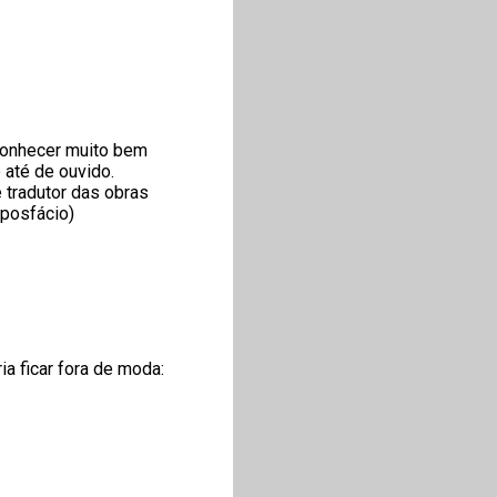
 conhecer muito bem
 até de ouvido.
 tradutor das obras
posfácio)
a ficar fora de moda: