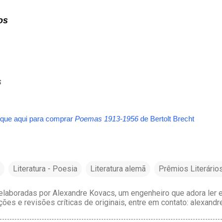
os
s
ique aqui para comprar
Poemas 1913-1956
de
Bertolt Brecht
Literatura - Poesia
Literatura alemã
Prêmios Literário
laboradas por Alexandre Kovacs, um engenheiro que adora ler e 
ções e revisões críticas de originais, entre em contato: alexan