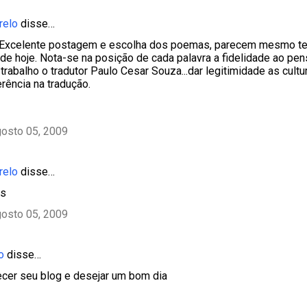
relo
disse…
..Excelente postagem e escolha dos poemas, parecem mesmo te
 de hoje. Nota-se na posição de cada palavra a fidelidade ao pe
trabalho o tradutor Paulo Cesar Souza...dar legitimidade as cul
erência na tradução.
gosto 05, 2009
relo
disse…
cs
gosto 05, 2009
o
disse…
ecer seu blog e desejar um bom dia