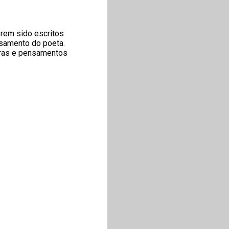
rem sido escritos
nsamento do poeta.
turas e pensamentos