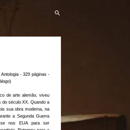
 Antologia - 329 páginas -
álogo)
tico de arte alemão, viveu
is do século XX. Quando a
 pois sua obra moderna, na
urante a Segunda Guerra
u-se nos EUA para ser
cartista. Retornou para a