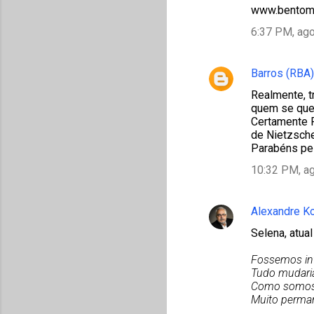
www.bentomo
6:37 PM, ago
Barros (RBA)
Realmente, t
quem se quer
Certamente P
de Nietzsche
Parabéns pe
10:32 PM, a
Alexandre K
Selena, atua
Fossemos inf
Tudo mudari
Como somos 
Muito perma