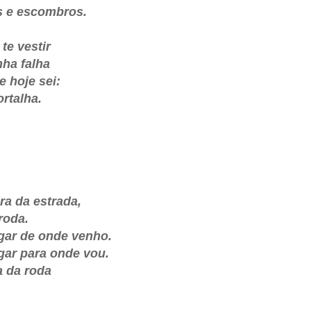
s e escombros.
te vestir
nha falha
e hoje sei:
ortalha.
ra da estrada,
roda.
gar de onde venho.
gar para onde vou.
a da roda