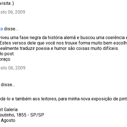
isita :)
sto 06, 2009
ta
disse…
viveu uma fase negra da história alemã e buscou uma coerência 
 Estes versos dele que você nos trouxe forma muito bem escolh
Realmente traduzir poesia e humor são coisas muito difíceis.
o post.
braço.
sto 06, 2009
disse…
dá-lo e também aos leitores, para minha nova exposição de pint
t Galeria
outinho, 1855 - SP/SP
e Agosto