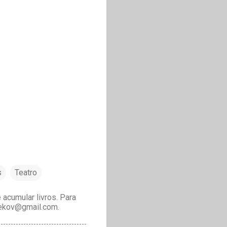
s
Teatro
acumular livros. Para
drekov@gmail.com.