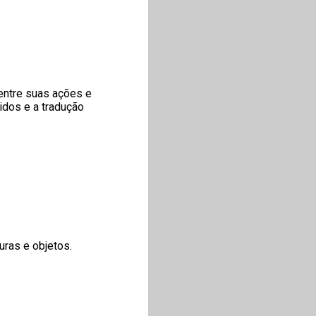
entre suas ações e
idos e a tradução
uras e objetos.