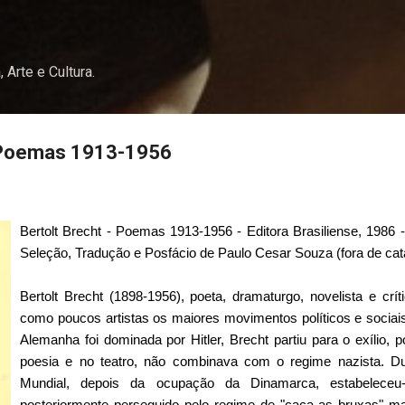
Pular para o conteúdo principal
, Arte e Cultura.
- Poemas 1913-1956
Bertolt Brecht - Poemas 1913-1956 - Editora Brasiliense, 1986 -
Seleção, Tradução e Posfácio de Paulo Cesar Souza (fora de cat
Bertolt Brecht (1898-1956), poeta, dramaturgo, novelista e crí
como poucos artistas os maiores movimentos políticos e socia
Alemanha foi dominada por Hitler, Brecht partiu para o exílio,
poesia e no teatro, não combinava com o regime nazista. D
Mundial, depois da ocupação da Dinamarca, estabelece
posteriormente perseguido pelo regime de "caça as bruxas" ma