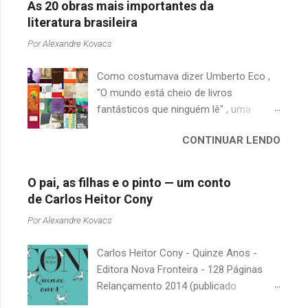
As 20 obras mais importantes da
literatura brasileira
Por
Alexandre Kovacs
Como costumava dizer Umberto Eco ,
"O mundo está cheio de livros
fantásticos que ninguém lê" , uma
afirmação adequada, principalmente
CONTINUAR LENDO
quando falamos de clássicos da
literatura. Geralmente, no caso de
escritores brasileiros, somos forçados
O pai, as filhas e o pinto — um conto
a uma avaliação burocrática na escola e
de Carlos Heitor Cony
acabamos adquirindo uma certa
Por
Alexandre Kovacs
antipatia a determinado livro ou autor
quando o objetivo deveria ser
Carlos Heitor Cony - Quinze Anos -
justamente o contrário. É surpreendente
Editora Nova Fronteira - 128 Páginas
como uma segunda visita a essas
Relançamento 2014 (publicado
obras, já em nossa maturidade, pode
originalmente em 1965) Uma antologia
revelar um tesouro empoeirado e