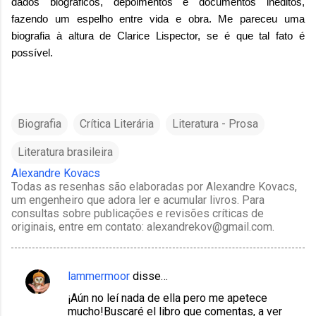
dados biográficos, depoimentos e documentos inéditos,
fazendo um espelho entre vida e obra. Me pareceu uma
biografia à altura de Clarice Lispector, se é que tal fato é
possível.
Biografia
Crítica Literária
Literatura - Prosa
Literatura brasileira
Alexandre Kovacs
Todas as resenhas são elaboradas por Alexandre Kovacs,
um engenheiro que adora ler e acumular livros. Para
consultas sobre publicações e revisões críticas de
originais, entre em contato: alexandrekov@gmail.com.
lammermoor
disse…
C
¡Aún no leí nada de ella pero me apetece
o
mucho!Buscaré el libro que comentas, a ver