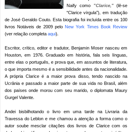
Naify
como
"
Clarice,"
(lê-se
“Clarice vírgula”),
em tradução
de José Geraldo Couto. Esta biografia foi incluída entre os 100
livros Notáveis de 2009 pelo
New York Times Book Review
(ver relação completa
aqui
).
Escritor, crítico, editor e tradutor, Benjamin Moser nasceu em
Houston, em 1976. Graduado em história, fala seis línguas,
entre elas o português, e prova que, em assuntos de literatura,
o que importa mesmo é a sensibilidade antes da nacionalidade.
A própria Clarice é a maior prova disso, tendo nascido na
Ucrânia e passado a maior parte de sua vida no Brasil, além
dos países onde morou com seu marido, o diplomata Maury
Gurgel Valente.
Andei bisbilhotando o livro em uma tarde na Livraria da
Travessa do Leblon e me chamou a atenção a forma como o
autor soube mesclar citações dos livros de Clarice com os