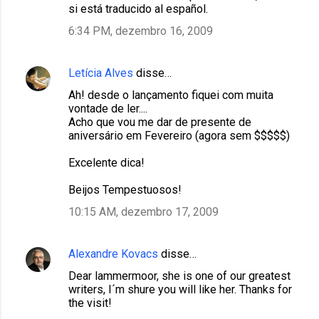
m
si está traducido al español.
e
6:34 PM, dezembro 16, 2009
n
t
Letícia Alves
disse…
á
Ah! desde o lançamento fiquei com muita
r
vontade de ler....
Acho que vou me dar de presente de
i
aniversário em Fevereiro (agora sem $$$$$)
o
Excelente dica!
s
Beijos Tempestuosos!
10:15 AM, dezembro 17, 2009
Alexandre Kovacs
disse…
Dear lammermoor, she is one of our greatest
writers, I´m shure you will like her. Thanks for
the visit!