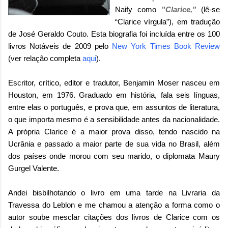
Naify
como
"
Clarice,"
(lê-se
“Clarice vírgula”),
em tradução
de José Geraldo Couto. Esta biografia foi incluída entre os 100
livros Notáveis de 2009 pelo
New York Times Book Review
(ver relação completa
aqui
).
Escritor, crítico, editor e tradutor, Benjamin Moser nasceu em
Houston, em 1976. Graduado em história, fala seis línguas,
entre elas o português, e prova que, em assuntos de literatura,
o que importa mesmo é a sensibilidade antes da nacionalidade.
A própria Clarice é a maior prova disso, tendo nascido na
Ucrânia e passado a maior parte de sua vida no Brasil, além
dos países onde morou com seu marido, o diplomata Maury
Gurgel Valente.
Andei bisbilhotando o livro em uma tarde na Livraria da
Travessa do Leblon e me chamou a atenção a forma como o
autor soube mesclar citações dos livros de Clarice com os