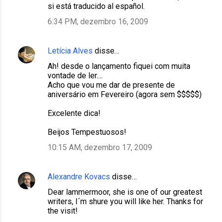
m
si está traducido al español.
e
6:34 PM, dezembro 16, 2009
n
t
Letícia Alves
disse…
á
Ah! desde o lançamento fiquei com muita
r
vontade de ler....
Acho que vou me dar de presente de
i
aniversário em Fevereiro (agora sem $$$$$)
o
Excelente dica!
s
Beijos Tempestuosos!
10:15 AM, dezembro 17, 2009
Alexandre Kovacs
disse…
Dear lammermoor, she is one of our greatest
writers, I´m shure you will like her. Thanks for
the visit!