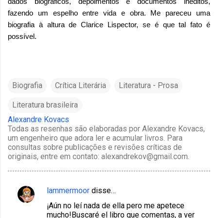
dados biográficos, depoimentos e documentos inéditos,
fazendo um espelho entre vida e obra. Me pareceu uma
biografia à altura de Clarice Lispector, se é que tal fato é
possível.
Biografia
Crítica Literária
Literatura - Prosa
Literatura brasileira
Alexandre Kovacs
Todas as resenhas são elaboradas por Alexandre Kovacs,
um engenheiro que adora ler e acumular livros. Para
consultas sobre publicações e revisões críticas de
originais, entre em contato: alexandrekov@gmail.com.
lammermoor
disse…
C
¡Aún no leí nada de ella pero me apetece
o
mucho!Buscaré el libro que comentas, a ver