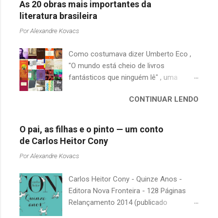
As 20 obras mais importantes da
literatura brasileira
Por
Alexandre Kovacs
Como costumava dizer Umberto Eco ,
"O mundo está cheio de livros
fantásticos que ninguém lê" , uma
afirmação adequada, principalmente
CONTINUAR LENDO
quando falamos de clássicos da
literatura. Geralmente, no caso de
escritores brasileiros, somos forçados
O pai, as filhas e o pinto — um conto
a uma avaliação burocrática na escola e
de Carlos Heitor Cony
acabamos adquirindo uma certa
Por
Alexandre Kovacs
antipatia a determinado livro ou autor
quando o objetivo deveria ser
Carlos Heitor Cony - Quinze Anos -
justamente o contrário. É surpreendente
Editora Nova Fronteira - 128 Páginas
como uma segunda visita a essas
Relançamento 2014 (publicado
obras, já em nossa maturidade, pode
originalmente em 1965) Uma antologia
revelar um tesouro empoeirado e