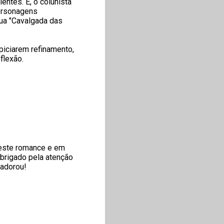
ntes. E, o colunista
personagens
ua "Cavalgada das
opiciarem refinamento,
flexão.
neste romance e em
Obrigado pela atenção
 adorou!