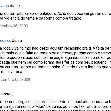
ovacs
disse…
feliz de ter feito as apresentações. Acho que você vai gostar do 
ma violência do tema e da forma como é tratado.
zembro 06, 2009
erosas
disse…
a roda viva há mto não deixo aqui um recadinho pra ti. A falta d
da mais que a falta de tempo de escrever, porque como escrev
ndo e quero vir aqui com calma pegar algumas dicas, remexer pos
rasada que nem sei como foram suas férias com seu pequeno. I
ou curiosa... gosto de temas assim. Quando fizer a lista do que v
o meu, veroca
ezembro 06, 2009
disse…
arece ser intrigante, sua resenha me deixou bastante curiosa. a
r seja justamente o "vilão" da trama, pois nos faz refletir sobre