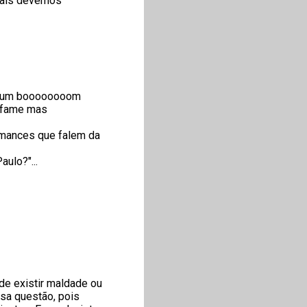
amais devemos
ar um boooooooom
infame mas
omances que falem da
ulo?"...
e existir maldade ou
ssa questão, pois