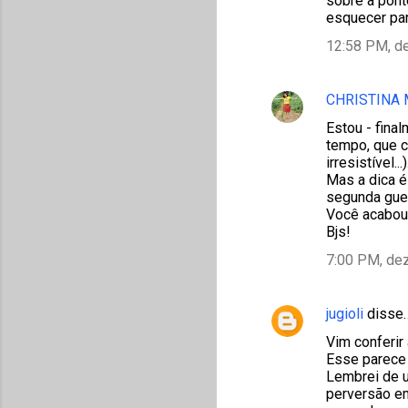
sobre a pont
esquecer pa
12:58 PM, d
CHRISTINA
Estou - fina
tempo, que c
irresistível...)
Mas a dica é
segunda guer
Você acabou 
Bjs!
7:00 PM, de
jugioli
disse
Vim conferir
Esse parece s
Lembrei de u
perversão em