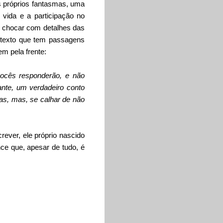
s próprios fantasmas, uma
vida e a participação no
s chocar com detalhes das
o texto que tem passagens
m pela frente:
ocês responderão, e não
nte, um verdadeiro conto
sas, mas, se calhar de não
rever, ele próprio nascido
ce que, apesar de tudo, é