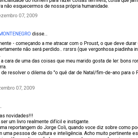
encialidade do homem para fazer coisas terríveis, coisa que j
ra não esquecermos de nossa própria humanidade.
ezembro 07, 2009
 MONTENEGRO
disse…
lmente - começando a me atracar com o Proust, o que deve dur
ertamente não será perdido... rsrsrs (que vergonhosa piadinha 
.
 a cara de uma das coisas que meu marido gosta de ler: bons r
ra.
de resolver o dilema do "o quê dar de Natal/fim-de-ano para o Pa
zembro 07, 2009
…
 as novidades!!!
er um livro realmente difícil e instigante.
ma reportangem do Jorge Coli, quando voce diz sobre como pod
 uma pessoa de cultura e inteligência. Acho muito pertinente e