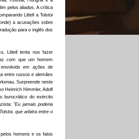
im pelos aliados. A crítica
omparando Littell a Tolstoi
Monde) a acusações sobre
tradução para o inglês dos
, Littell tenta nos fazer
e faz com que um homem
a envolvido em ações de
a entre russos e alemães
irkenau. Surpreende neste
mo Heinrich Himmler, Adolf
 burocrático do exército
azista:
"Eu jamais poderia
olstoi, que arbitra entre o
 pelos homens e os fatos