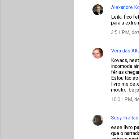
Alexandre K
Leila, fico 
para a extre
3:51 PM, de
Vera das Alt
Kovacs, nest
incomoda ain
férias chega
Estou tão at
livro me deix
mostro. beij
10:01 PM, d
Susy Freitas
esse livro p
que o narrado