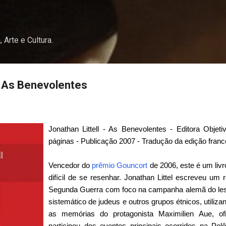
Pular para o conteúdo principal
, Arte e Cultura.
 - As Benevolentes
Jonathan Littell - As Benevolentes - Editora Objeti
páginas - Publicação 2007 - Tradução da edição franc
Vencedor do
prêmio Gouncort
de 2006, este é um livro
difícil de se resenhar. Jonathan Littel escreveu um
Segunda Guerra com foco na campanha alemã do lest
sistemático de judeus e outros grupos étnicos, utiliz
as memórias do protagonista Maximilien Aue, of
participou dos eventos principais ocorridos na Pol