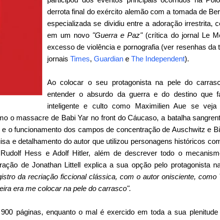
derrota final do exército alemão com a tomada de Berl
especializada se dividiu entre a adoração irrestrita, c
em um novo
"Guerra e Paz"
(crítica do jornal Le 
excesso de violência e pornografia (ver resenhas da 
jornais
Times
,
Guardian
e
The Independent
).
Ao colocar o seu protagonista na pele do carrasco
entender o absurdo da guerra e do destino qu
inteligente e culto como Maximilien Aue se vej
o o massacre de Babi Yar no front do Cáucaso, a batalha sangrent
o e o funcionamento dos campos de concentração de Auschwitz e B
sa e detalhamento do autor que utilizou personagens históricos co
 Rudolf Hess e Adolf Hitler, além de descrever todo o mecanismo
ração de Jonathan Littell explica a sua opção pelo protagonista n
stro da recriação ficcional clássica, com o autor onisciente, como T
ira era me colocar na pele do carrasco".
e 900 páginas, enquanto o mal é exercido em toda a sua plenitude