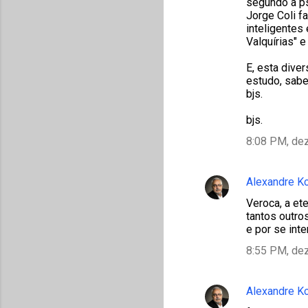
segundo a ps
Jorge Coli f
inteligentes
Valquírias" 
E, esta dive
estudo, sabe
bjs.
bjs.
8:08 PM, de
Alexandre K
Veroca, a et
tantos outro
e por se inte
8:55 PM, de
Alexandre K