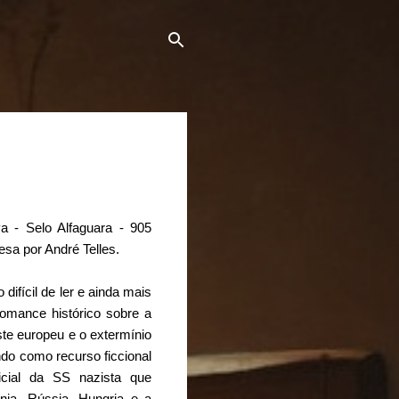
va - Selo Alfaguara - 905
esa por André Telles.
 difícil de ler e ainda mais
 romance histórico sobre a
e europeu e o extermínio
ando como recurso ficcional
icial da SS nazista que
ônia, Rússia, Hungria e a