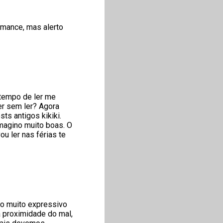
romance, mas alerto
e tempo de ler me
er sem ler? Agora
ts antigos kikiki.
magino muito boas. O
ou ler nas férias te
cho muito expressivo
 a proximidade do mal,