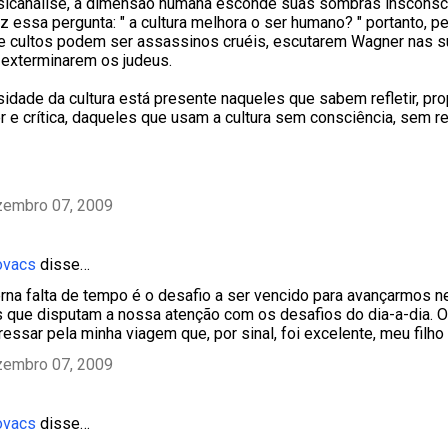
icanálise, a dimensão humana esconde suas sombras insconscie
az essa pergunta: " a cultura melhora o ser humano? " portanto, 
 e cultos podem ser assassinos cruéis, escutarem Wagner nas s
e exterminarem os judeus.
rsidade da cultura está presente naqueles que sabem refletir, pr
r e crítica, daqueles que usam a cultura sem consciência, sem re
zembro 07, 2009
ovacs
disse…
erna falta de tempo é o desafio a ser vencido para avançarmos 
s que disputam a nossa atenção com os desafios do dia-a-dia. 
ressar pela minha viagem que, por sinal, foi excelente, meu filho
zembro 07, 2009
ovacs
disse…