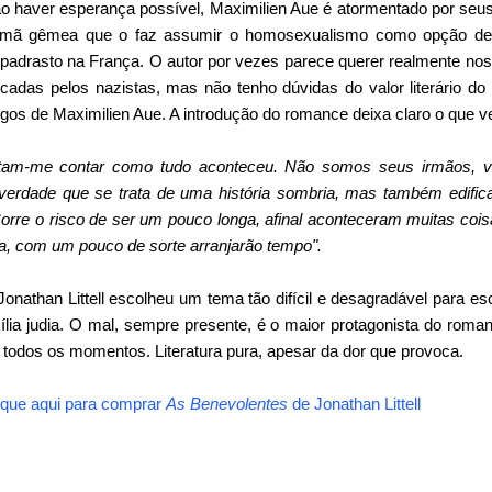
o haver esperança possível, Maximilien Aue é atormentado por seu
irmã gêmea que o faz assumir o homosexualismo como opção de 
padrasto na França. O autor por vezes parece querer realmente no
icadas pelos nazistas, mas não tenho dúvidas do valor literário d
os de Maximilien Aue. A introdução do romance deixa claro o que ve
tam-me contar como tudo aconteceu. Não somos seus irmãos, v
erdade que se trata de uma história sombria, mas também edifica
orre o risco de ser um pouco longa, afinal aconteceram muitas coi
, com um pouco de sorte arranjarão tempo".
onathan Littell escolheu um tema tão difícil e desagradável para esc
ia judia. O mal, sempre presente, é o maior protagonista do roman
 todos os momentos. Literatura pura, apesar da dor que provoca.
ique aqui para comprar
As Benevolentes
de
Jonathan Littell