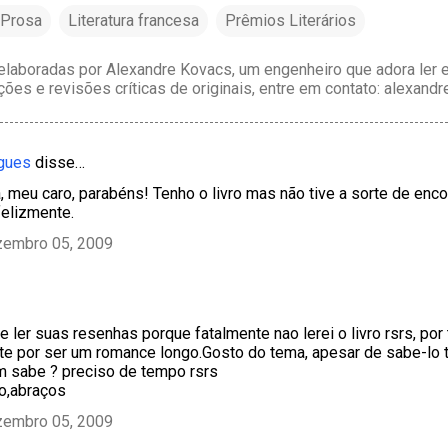
- Prosa
Literatura francesa
Prêmios Literários
laboradas por Alexandre Kovacs, um engenheiro que adora ler e 
ções e revisões críticas de originais, entre em contato: alexan
igues
disse…
, meu caro, parabéns! Tenho o livro mas não tive a sorte de enc
nfelizmente.
zembro 05, 2009
e ler suas resenhas porque fatalmente nao lerei o livro rsrs, po
te por ser um romance longo.Gosto do tema, apesar de sabe-lo t
m sabe ? preciso de tempo rsrs
o,abraços
zembro 05, 2009