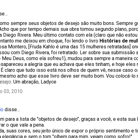
sse…
como sempre seus objetos de desejo são muito bons. Sempre go
 Acho que por tempo demais sua obra tomou segundo plano, porq
a Diego Rivera. Meu último contato com ela (claro que não estou
ntanto me deixou em choque, foi lendo o livro
Histórias de mu
sa Montero, [Fruda Kahlo é uma das 15 mulheres retratadas] on
ssou com Diego Rivera, foi retratado. Ler sobre sua submissão 
(e Meu Deus, como ela sofreu1), mudou para sempre a maneira 
esapareceu a alegria que eu achava que eles tinham, e hoje ele
 É claro que tudo isso está nos olhos de quem vê, nesse caso 
mesmo acho que esse livro deve ser muito bom. Vou colocá-lo n
esejo
. Um abração, Ladyce
ho 03, 2010
io
disse…
um para a lista de "objetos de desejo", graças a você, e esta sua
ar o que vale a pena.
da, suas cores, seu jeito único de expor o próprio sentimento e 
 elegância e sem o tom "olhem para mim, vejam como sofro!"