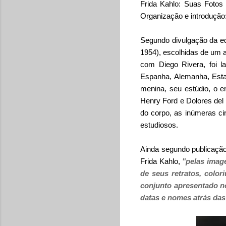
Frida Kahlo: Suas Fotos 
Organização e introdução
Segundo divulgação da edi
1954), escolhidas de um 
com Diego Rivera, foi l
Espanha, Alemanha, Esta
menina, seu estúdio, o 
Henry Ford e Dolores del R
do corpo, as inúmeras ci
estudiosos.
Ainda segundo publicaçã
Frida Kahlo,
"
pelas
imag
de seus retratos, color
conjunto apresentado no
datas e nomes atrás das