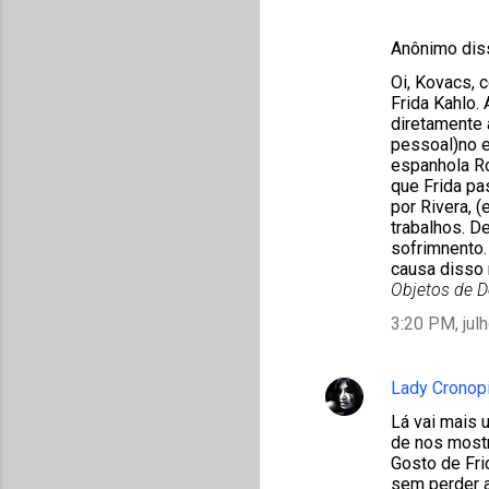
Anônimo di
Oi, Kovacs, 
Frida Kahlo.
diretamente 
pessoal)no e
espanhola Ro
que Frida pa
por Rivera, 
trabalhos. D
sofrimnento.
causa disso 
Objetos de D
3:20 PM, jul
Lady Cronop
Lá vai mais 
de nos mostr
Gosto de Fri
sem perder a