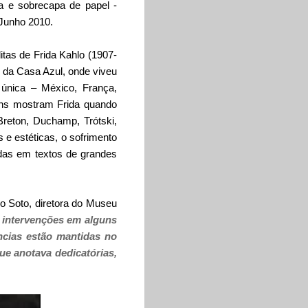
ra e sobrecapa de papel -
Junho 2010.
itas de Frida Kahlo (1907-
 da Casa Azul, onde viveu
 única – México, França,
ens mostram Frida quando
reton, Duchamp, Trótski,
s e estéticas, o sofrimento
adas em textos de grandes
lo Soto, diretora do Museu
z intervenções em alguns
ências estão mantidas no
ue anotava dedicatórias,