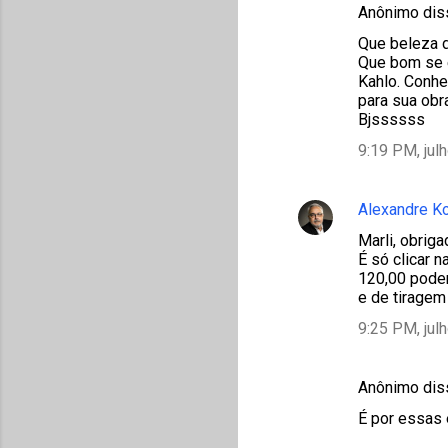
Anônimo di
C
Que beleza 
o
Que bom se e
m
Kahlo. Conhe
para sua obr
e
Bjssssss
n
9:19 PM, jul
t
á
Alexandre K
r
Marli, obriga
i
É só clicar n
o
120,00 poder
e de tiragem 
s
9:25 PM, jul
Anônimo di
É por essas 