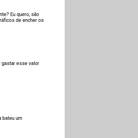
nte? Eu quero, são
ráficos de encher os
 gastar esse valor
a bateu um