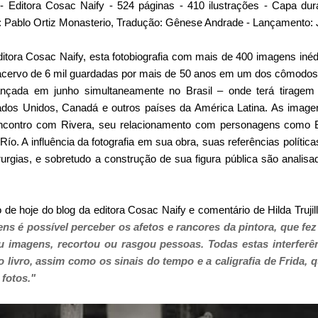
- Editora Cosac Naify - 524 páginas - 410 ilustrações - Capa du
:
Pablo Ortiz Monasterio
, Tradução: Gênese Andrade - Lançamento: 
tora Cosac Naify, esta fotobiografia com mais de 400 imagens inéd
acervo de 6 mil guardadas por mais de 50 anos em um dos cômodos
ançada em junho simultaneamente no Brasil – onde terá tiragem
dos Unidos, Canadá e outros países da América Latina. As imag
encontro com Rivera, seu relacionamento com personagens como B
ío. A influência da fotografia em sua obra, suas referências política
rurgias, e sobretudo a construção de sua figura pública são analis
o de hoje do
blog da editora Cosac Naify
e comentário de Hilda Trujil
ens
é
possível perceber os afetos e rancores da pintora, que fe
iu imagens, recortou ou rasgou pessoas. Todas estas interfer
 livro, assim como os sinais do tempo e a caligrafia de Frida, q
 fotos."