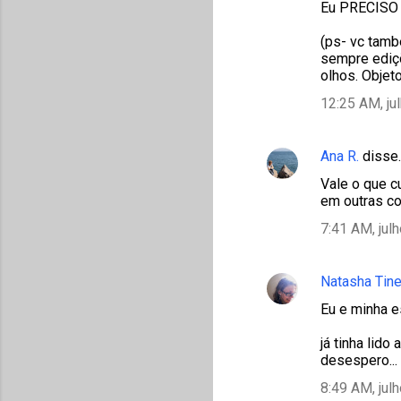
Eu PRECISO 
(ps- vc tamb
sempre ediçõ
olhos. Objet
12:25 AM, ju
Ana R.
disse
Vale o que c
em outras co
7:41 AM, jul
Natasha Tine
Eu e minha 
já tinha lid
desespero...
8:49 AM, jul