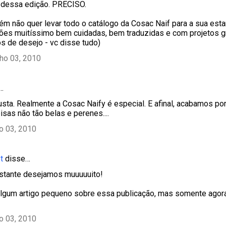
dessa edição. PRECISO.
ém não quer levar todo o catálogo da Cosac Naif para a sua esta
es muitíssimo bem cuidadas, bem traduzidas e com projetos g
os de desejo - vc disse tudo)
lho 03, 2010
…
usta. Realmente a Cosac Naify é especial. E afinal, acabamos por
isas não tão belas e perenes....
ho 03, 2010
t
disse…
estante desejamos muuuuuito!
o algum artigo pequeno sobre essa publicação, mas somente agor
ho 03, 2010