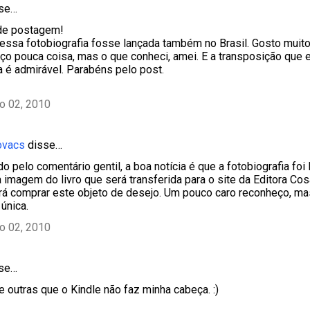
sse…
de postagem!
ssa fotobiografia fosse lançada também no Brasil. Gosto muito
ço pouca coisa, mas o que conheci, amei. E a transposição que e
a é admirável. Parabéns pelo post.
ho 02, 2010
ovacs
disse…
do pelo comentário gentil, a boa notícia é que a fotobiografia foi
a imagem do livro que será transferida para o site da Editora Co
á comprar este objeto de desejo. Um pouco caro reconheço, ma
única.
ho 02, 2010
sse…
e outras que o Kindle não faz minha cabeça. :)