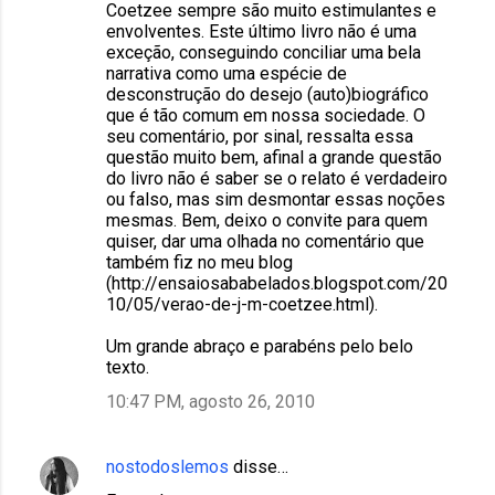
Coetzee sempre são muito estimulantes e
m
envolventes. Este último livro não é uma
exceção, conseguindo conciliar uma bela
e
narrativa como uma espécie de
n
desconstrução do desejo (auto)biográfico
que é tão comum em nossa sociedade. O
t
seu comentário, por sinal, ressalta essa
á
questão muito bem, afinal a grande questão
do livro não é saber se o relato é verdadeiro
r
ou falso, mas sim desmontar essas noções
i
mesmas. Bem, deixo o convite para quem
quiser, dar uma olhada no comentário que
o
também fiz no meu blog
s
(http://ensaiosababelados.blogspot.com/20
10/05/verao-de-j-m-coetzee.html).
Um grande abraço e parabéns pelo belo
texto.
10:47 PM, agosto 26, 2010
nostodoslemos
disse…