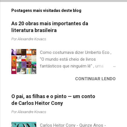
Postagens mais visitadas deste blog
As 20 obras mais importantes da
literatura brasileira
Por
Alexandre Kovacs
Como costumava dizer Umberto Eco ,
"O mundo está cheio de livros
fantásticos que ninguém lê" , uma
afirmação adequada, principalmente
CONTINUAR LENDO
quando falamos de clássicos da
literatura. Geralmente, no caso de
escritores brasileiros, somos forçados
O pai, as filhas e o pinto — um conto
a uma avaliação burocrática na escola e
de Carlos Heitor Cony
acabamos adquirindo uma certa
Por
Alexandre Kovacs
antipatia a determinado livro ou autor
quando o objetivo deveria ser
Carlos Heitor Cony - Quinze Anos -