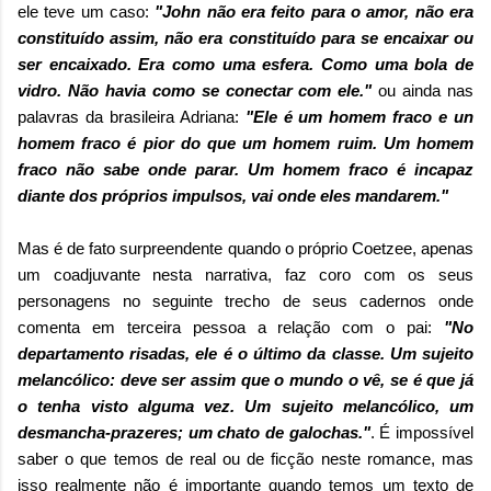
ele teve um caso:
"John não era feito para o amor, não era
constituído assim, não era constituído para se encaixar ou
ser encaixado. Era como uma esfera. Como uma bola de
vidro. Não havia como se conectar com ele."
ou ainda nas
palavras da brasileira Adriana:
"Ele é um homem fraco e un
homem fraco é pior do que um homem ruim. Um homem
fraco não sabe onde parar. Um homem fraco é incapaz
diante dos próprios impulsos, vai onde eles mandarem."
Mas é de fato surpreendente quando o próprio Coetzee, apenas
um coadjuvante nesta narrativa, faz coro com os seus
personagens no seguinte trecho de seus cadernos onde
comenta em terceira pessoa a relação com o pai:
"No
departamento risadas, ele é o último da classe. Um sujeito
melancólico: deve ser assim que o mundo o vê, se é que já
o tenha visto alguma vez. Um sujeito melancólico, um
desmancha-prazeres; um chato de galochas."
. É impossível
saber o que temos de real ou de ficção neste romance, mas
isso realmente não é importante quando temos um texto de