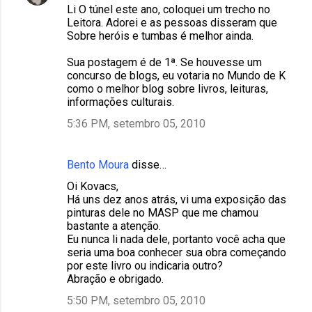
Li O túnel este ano, coloquei um trecho no
o
Leitora. Adorei e as pessoas disseram que
m
Sobre heróis e tumbas é melhor ainda.
e
Sua postagem é de 1ª. Se houvesse um
n
concurso de blogs, eu votaria no Mundo de K
como o melhor blog sobre livros, leituras,
t
informações culturais.
á
5:36 PM, setembro 05, 2010
r
i
Bento Moura
disse…
o
Oi Kovacs,
s
Há uns dez anos atrás, vi uma exposição das
pinturas dele no MASP que me chamou
bastante a atenção.
Eu nunca li nada dele, portanto você acha que
seria uma boa conhecer sua obra começando
por este livro ou indicaria outro?
Abração e obrigado.
5:50 PM, setembro 05, 2010