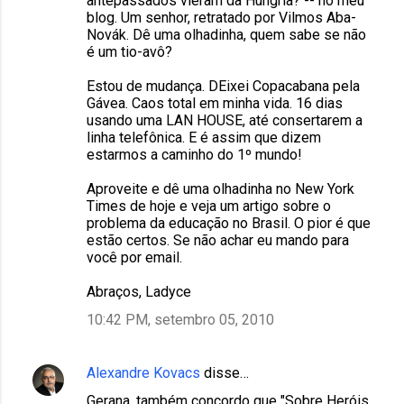
antepassados vieram da Hungria? -- no meu
blog. Um senhor, retratado por Vilmos Aba-
Novák. Dê uma olhadinha, quem sabe se não
é um tio-avô?
Estou de mudança. DEixei Copacabana pela
Gávea. Caos total em minha vida. 16 dias
usando uma LAN HOUSE, até consertarem a
linha telefônica. E é assim que dizem
estarmos a caminho do 1º mundo!
Aproveite e dê uma olhadinha no New York
Times de hoje e veja um artigo sobre o
problema da educação no Brasil. O pior é que
estão certos. Se não achar eu mando para
você por email.
Abraços, Ladyce
10:42 PM, setembro 05, 2010
Alexandre Kovacs
disse…
Gerana, também concordo que "Sobre Heróis