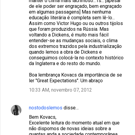
manter o clima mais lacrimoso... rs... [apesar
i
de ele poder ser engraçado, bem engraçado
o
em algumas passagens] Mas nenhuma
educação literária é completa sem lê-lo...
s
Assim como Victor Hugo ou ou outros tijolos
que foram produzidos na Rússia. Mas
voltando a Dickens, é muito mais fácil
entender-se as mudanças sociais, o clima
dos extremos trazidos pela industrialização
quando lemos a obra de Dickens e
conseguimos colocá-la no contexto histórico
da Inglaterra e do resto do mundo.
Boa lembrança Kovacs da importância de se
ler "Great Expectations". Um abraço
10:33 AM, novembro 07, 2012
nostodoslemos
disse…
Bem Kovacs,
Excelente leitura do momento atual em que
não dispomos de novas ideias sobre a
quantas anda a sociedade contemporânea.