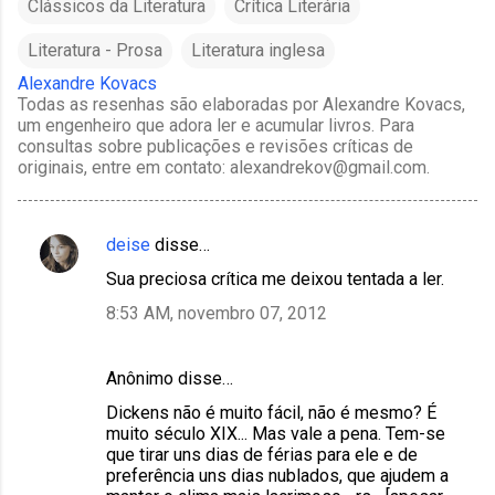
Clássicos da Literatura
Crítica Literária
Literatura - Prosa
Literatura inglesa
Alexandre Kovacs
Todas as resenhas são elaboradas por Alexandre Kovacs,
um engenheiro que adora ler e acumular livros. Para
consultas sobre publicações e revisões críticas de
originais, entre em contato: alexandrekov@gmail.com.
deise
disse…
C
Sua preciosa crítica me deixou tentada a ler.
o
8:53 AM, novembro 07, 2012
m
e
Anônimo disse…
n
t
Dickens não é muito fácil, não é mesmo? É
muito século XIX... Mas vale a pena. Tem-se
á
que tirar uns dias de férias para ele e de
r
preferência uns dias nublados, que ajudem a