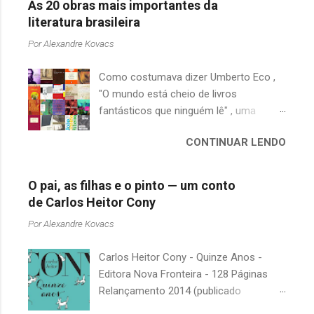
As 20 obras mais importantes da
literatura brasileira
Por
Alexandre Kovacs
Como costumava dizer Umberto Eco ,
"O mundo está cheio de livros
fantásticos que ninguém lê" , uma
afirmação adequada, principalmente
CONTINUAR LENDO
quando falamos de clássicos da
literatura. Geralmente, no caso de
escritores brasileiros, somos forçados
O pai, as filhas e o pinto — um conto
a uma avaliação burocrática na escola e
de Carlos Heitor Cony
acabamos adquirindo uma certa
Por
Alexandre Kovacs
antipatia a determinado livro ou autor
quando o objetivo deveria ser
Carlos Heitor Cony - Quinze Anos -
justamente o contrário. É surpreendente
Editora Nova Fronteira - 128 Páginas
como uma segunda visita a essas
Relançamento 2014 (publicado
obras, já em nossa maturidade, pode
originalmente em 1965) Uma antologia
revelar um tesouro empoeirado e