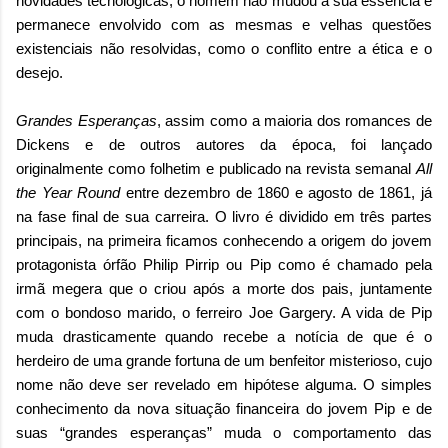
novidades tecnológicas, o homem não mudou a sua essência e
permanece envolvido com as mesmas e velhas questões
existenciais não resolvidas, como o conflito entre a ética e o
desejo.
Grandes Esperanças
, assim como a maioria dos romances de
Dickens e de outros autores da época, foi lançado
originalmente como folhetim e publicado na revista semanal
All
the Year Round
entre dezembro de 1860 e agosto de 1861, já
na fase final de sua carreira. O livro é dividido em três partes
principais, na primeira ficamos conhecendo a origem do jovem
protagonista órfão Philip Pirrip ou Pip como é chamado pela
irmã megera que o criou após a morte dos pais, juntamente
com o bondoso marido, o ferreiro Joe Gargery. A vida de Pip
muda drasticamente quando recebe a notícia de que é o
herdeiro de uma grande fortuna de um benfeitor misterioso, cujo
nome não deve ser revelado em hipótese alguma. O simples
conhecimento da nova situação financeira do jovem Pip e de
suas “grandes esperanças” muda o comportamento das