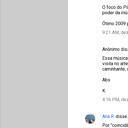
O foco do Pl
poder da mús
Ótimo 2009 p
9:21 AM, de
Anônimo di
Essa música 
visita no ar
caminhante, 
Abs
K.
4:16 PM, de
Ana R.
disse
Por "coincid