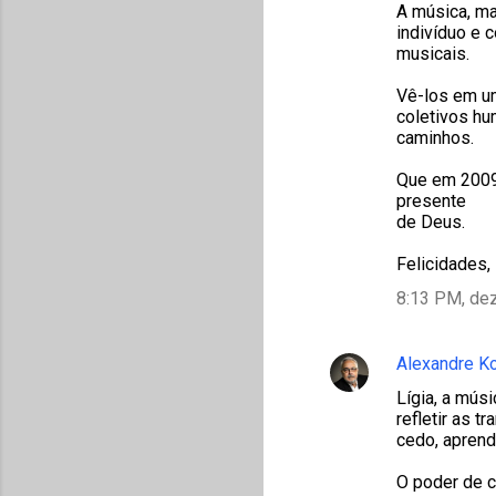
A música, ma
indivíduo e 
musicais.
Vê-los em um
coletivos hu
caminhos.
Que em 2009
presente
de Deus.
Felicidades,
8:13 PM, de
Alexandre K
Lígia, a mús
refletir as 
cedo, aprend
O poder de c