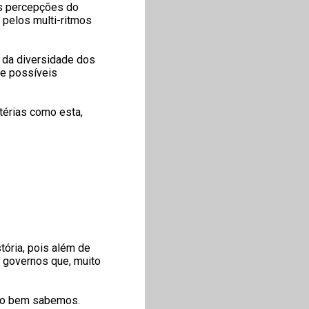
as percepções do
 pelos multi-ritmos
a da diversidade dos
 e possíveis
érias como esta,
tória, pois além de
e governos que, muito
como bem sabemos.