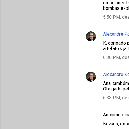
emocionei. I
bombas expl
5:50 PM, de
Alexandre K
K, obrigado 
artefato.k já
6:30 PM, de
Alexandre K
Ana, também
Obrigado pel
6:33 PM, de
Anônimo di
Kovacs, esse