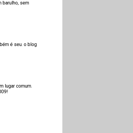
m barulho, sem
mbém é seu. o blog
em lugar comum.
009!