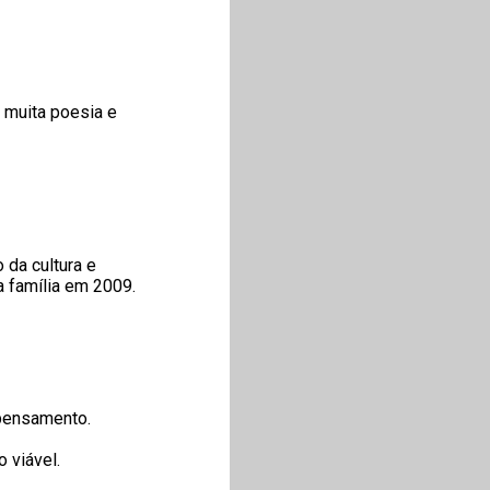
 muita poesia e
da cultura e
a família em 2009.
pensamento.
 viável.