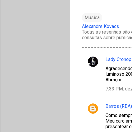
Música
Alexandre Kovacs
Todas as resenhas são e
consultas sobre publica
Lady Cronop
C
Agradecendo 
o
luminoso 20
m
Abraços
e
7:33 PM, de
n
t
Barros (RBA)
á
Como sempre
r
Meu caro ami
presentear 
i