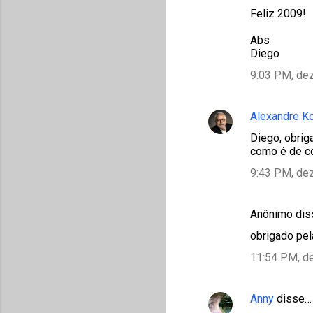
Feliz 2009!
Abs
Diego
9:03 PM, de
Alexandre K
Diego, obrig
como é de co
9:43 PM, de
Anônimo di
obrigado pel
11:54 PM, d
Anny
disse…