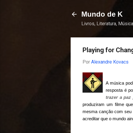
Mundo de K
Livros, Literatura, Música
Playing for Chan
Por
Alexandre Kovacs
A música pod
resposta é po
trazer a paz
produziram um filme que
mesma canção com seu pr
acreditar que o mundo aind