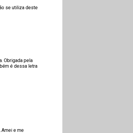
o se utiliza deste
. Obrigada pela
mbém é dessa letra
...Amei e me