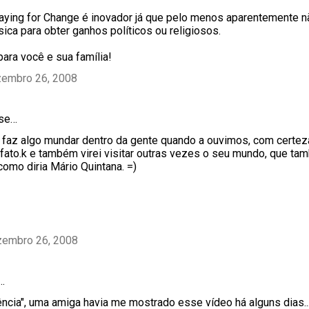
aying for Change é inovador já que pelo menos aparentemente nã
ica para obter ganhos políticos ou religiosos.
ara você e sua família!
zembro 26, 2008
sse…
faz algo mundar dentro da gente quando a ouvimos, com certeza
tefato.k e também virei visitar outras vezes o seu mundo, que ta
como diria Mário Quintana. =)
zembro 26, 2008
…
ência", uma amiga havia me mostrado esse vídeo há alguns dias.