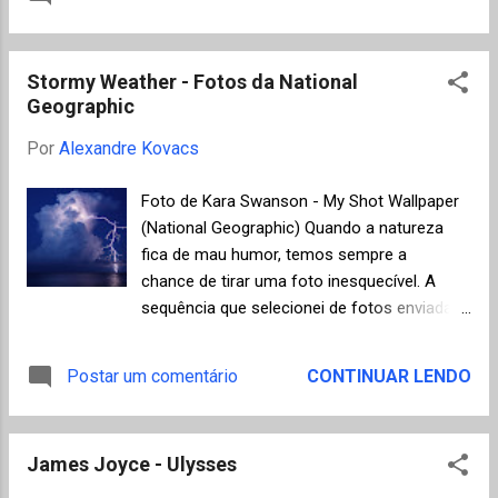
em que trabalha com a estranha
combinação de morte e sensualidade ao
descrever um bordel no qual homens de
Stormy Weather - Fotos da National
idade avançada podem passar as noites
Geographic
com jovens virgens que dormem sob o
efeito controlado de narcóticos. Lidando
Por
Alexandre Kovacs
com a sexualidade, ou a perda da
sexualidade, de um homem na idade madura,
Foto de Kara Swanson - My Shot Wallpaper
as descrições de Kawabata abordam de
(National Geographic) Quando a natureza
forma inusitada a perda da juventude e
fica de mau humor, temos sempre a
representam a busca de uma felicidade que
chance de tirar uma foto inesquecível. A
não pode ser alcançada. "A casa das belas
sequência que selecionei de fotos enviadas
adormecidas" também inspirou o
pelos membros da comunidade online "My
colombiano Gabriel Garcia Marques quando
Shot" da revista National Geographic
Postar um comentário
CONTINUAR LENDO
escreveu "Memória de minhas putas tristes"
, mostra como transformar, com
no qual aborda a impossível história de
oportunismo e criatividade, a energia
amor entre um ancião e uma menina de
espontânea da natureza em arte. O raio que
catorze anos. Neste romance, ...
James Joyce - Ulysses
abre esta postagem foi registrado em 24 de
agosto de 2009 às 20:09 na costa da