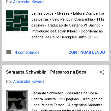
Por
Alexandre Kovacs
extremidade ocidental das ilhas Bahamas e
não é um exemplo de oportunismo, mas sim
James Joyce - Ulysses - Editora Companhia
de paciência, pois a foto foi obtida, segundo
das Letras - Selo Penguin Companhia - 1112
o autor, somente após 217 tentativas
páginas - Tradução de Caetano W. Galindo -
consecutivas de "nada", disparando no
Introdução de Declan Kiberd - Coordenação
modo de programação automática da
editorial de Paulo Henriques Britto (ler aqui
máquina (cliquem na imagem para obter o
um trecho em pdf disponibilizado pela
download para o arquivo Wallpaper desta
editora). Um dos livros mais importantes na
4 comentários
CONTINUAR LENDO
foto). Foto de Stanislaw Jawor - My Shot
história da literatura e certamente o mais
Wallpaper (National Geographic) Na foto
influente romance do século XX, Ulysses do
acima, neve e n...
irlandês James Joyce, é baseado na
Samanta Schweblin - Pássaros na Boca
Odisseia de Homero, mas ambientado em
Dublin e narrando um dia na vida de Leopold
Por
Alexandre Kovacs
Bloom, sua esposa Molly e seu amigo
Stephen Dedalus. Este dia, 16 de junho de
Samanta Schweblin - Pássaros na Boca -
1904, passou a ser comemorado
Editora Benvirá - 223 páginas - Tradução de
mundialmente como o "Bloomsday" em
Joca Reiners Terron. A argentina Samanta
homenagem ao protagonista Leopold Bloom
Schweblin ganhou muita visibilidade ao ser