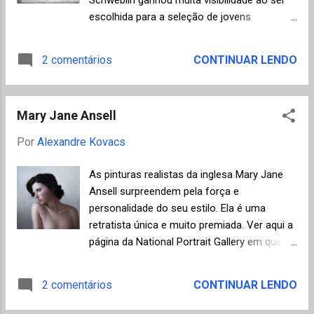
e ao romance que criou o "fluxo de
escolhida para a seleção de jovens
consciência", permanecendo moderno
escritores em língua espanhola da revista
mesmo após 90 anos de sua criação. Esta é
literária Granta, juntamente com 22
2 comentários
CONTINUAR LENDO
a terceira tradução de Ulisses publicada no
escritores da Espanha e de sete países
Brasil, a primeira e desbravadora edição da
latino-americanos que tinham até 35 anos
Civilização Brasileira, foi lançada em 1966 e
em 2010 (ler aqui postagem do Mundo de K).
contou com a tradução do filólogo ...
Mary Jane Ansell
Samanta Scweblin formou-se em Imagem e
Som na Universidade de Buenos Aires, com
Por
Alexandre Kovacs
especialização na área de roteiro
cinematográfico. Seu primeiro livro, El núcleo
As pinturas realistas da inglesa Mary Jane
del disturbio (2002) foi muito premiado na
Ansell surpreendem pela força e
Argentina. Em 2008, obteve o prêmio Casa
personalidade do seu estilo. Ela é uma
de las Américas por este Pássaros na boca .
retratista única e muito premiada. Ver aqui a
O livro é uma antologia de dezoito contos
página da National Portrait Gallery em que
que, em sua maioria, seguem a escola
ela foi selecionada como finalista em 2004,
literária argentina do fantástico, consagrada
2009, 2010 e 2012 . Recomendo uma visita
2 comentários
CONTINUAR LENDO
por autores como Borges, Bioy Casares e
ao site oficial para conhecer outros
Julio Cortázar. Fico imaginando como deve
trabalhos clicando aqui ou na galeria Fairfax