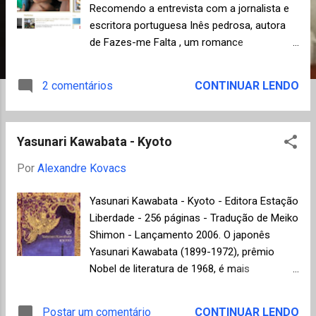
n
Recomendo a entrevista com a jornalista e
s
escritora portuguesa Inês pedrosa, autora
de Fazes-me Falta , um romance
inesquecível. A revista Pessoa, de
periodicidade trimestral, cobre a produção
2 comentários
CONTINUAR LENDO
literária de todos os países lusófonos
(Angola, Brasil, Cabo Verde, Guiné Bissau,
Moçambique, Portugal, São Tomé e Príncipe
Yasunari Kawabata - Kyoto
e Timor-Leste) e merece constar de
qualquer seleção de favoritos.
Por
Alexandre Kovacs
Yasunari Kawabata - Kyoto - Editora Estação
Liberdade - 256 páginas - Tradução de Meiko
Shimon - Lançamento 2006. O japonês
Yasunari Kawabata (1899-1972), prêmio
Nobel de literatura de 1968, é mais
conhecido do público brasileiro pelo seu
romance "A casa das belas adormecidas"
Postar um comentário
CONTINUAR LENDO