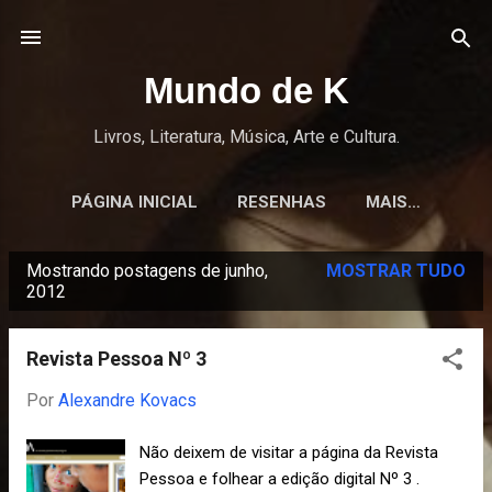
Pular para o conteúdo principal
Mundo de K
Livros, Literatura, Música, Arte e Cultura.
PÁGINA INICIAL
RESENHAS
MAIS…
Mostrando postagens de junho,
MOSTRAR TUDO
P
2012
o
s
Revista Pessoa Nº 3
t
Por
Alexandre Kovacs
a
g
Não deixem de visitar a página da Revista
e
Pessoa e folhear a edição digital Nº 3 .