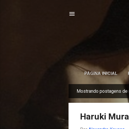
PÁGINA INICIAL
Mostrando postagens de 
P
o
s
Haruki Murak
t
a