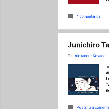
p
d
4 comentários
L
p
e
i
Junichiro Ta
Por
Alexandre Kovacs
J
d
L
T
(
f
h
Postar um comentá
d