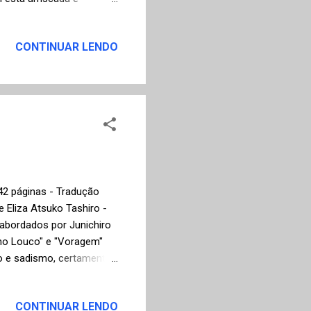
as mais importantes
buti e São Paulo de
CONTINUAR LENDO
narrado em terceira
a: as dificuldades na
ra literária, a vida como
ho, portador de sídrome ...
742 páginas - Tradução
e Eliza Atsuko Tashiro -
 abordados por Junichiro
lho Louco" e "Voragem"
mo e sadismo, certamente
e romance que é uma
 No entanto, deve-se
CONTINUAR LENDO
 Yukiko e Taeko,