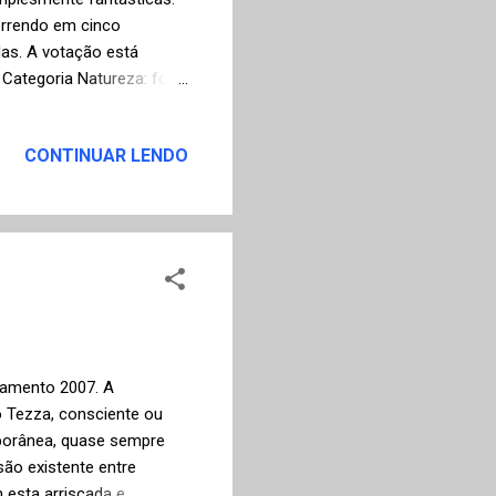
orrendo em cinco
as. A votação está
 Categoria Natureza: foto
CONTINUAR LENDO
nçamento 2007. A
o Tezza, consciente ou
mporânea, quase sempre
ão existente entre
 esta arriscada e