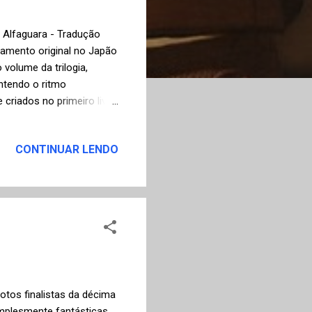
o Alfaguara - Tradução
çamento original no Japão
volume da trilogia,
ntendo o ritmo
criados no primeiro livro.
s protagonistas Tengo e
ua busca pelo amor
CONTINUAR LENDO
lhes são revelados sobre
o Pequenino, através de
original da jovem e bela
nagens com o...
otos finalistas da décima
mplesmente fantásticas.