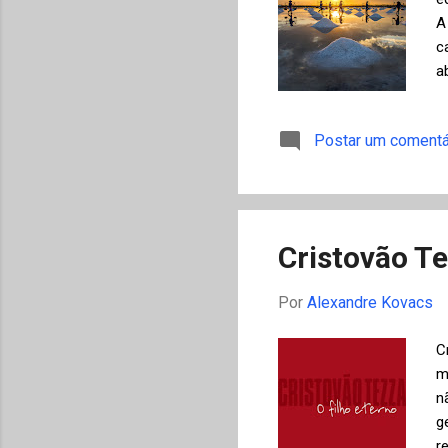
A
c
a
d
Postar um comentá
Cristovão Te
Por
Alexandre Kovacs
C
m
n
g
r