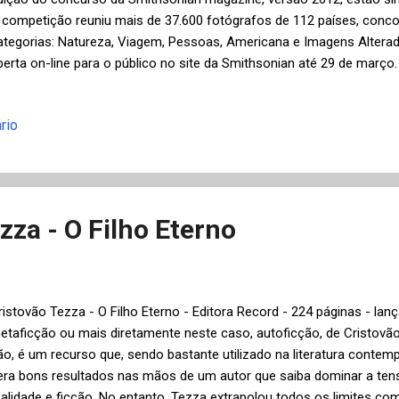
 competição reuniu mais de 37.600 fotógrafos de 112 países, conc
ategorias: Natureza, Viagem, Pessoas, Americana e Imagens Alterad
berta on-line para o público no site da Smithsonian até 29 de março.
e Bjorn Olesen (Singapore)
rio
zza - O Filho Eterno
ristovão Tezza - O Filho Eterno - Editora Record - 224 páginas - la
etaficção ou mais diretamente neste caso, autoficção, de Cristovã
ão, é um recurso que, sendo bastante utilizado na literatura conte
era bons resultados nas mãos de um autor que saiba dominar a tens
ealidade e ficção. No entanto, Tezza extrapolou todos os limites com