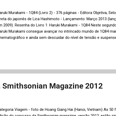
aruki Murakami - 1Q84 (Livro 2) - 376 páginas - Editora Objetiva, Sel
ireta do japonês de Lica Hashimoto - Lançamento: Março 2013 (lan
m 2009). Resenha do Livro 1: Haruki Murakami - 1Q84 Neste segundo 
aruki Murakami consegue avançar no intrincado mundo de 1Q84 ma
inematográfico e ainda sem descuidar do nível de tensão e suspense 
 narrativa continua intercalando os capítulos com as trajetórias do
omame que se aproximam, ou se reaproximam, cada vez mais na s
como resumiu o próprio Murakami). Ao mesmo tempo, maiores deta
 seita Sakigake, cujo líder Aomame deverá eliminar, e o temível Pov
Crisálida de Ar" , o romance que Tengo reescreveu à partir do roteiro 
ukaeri, além da difícil explicação sobre a clonagem de alguns perso
da Smithsonian Magazine 2012
ategoria Viagem - foto de Hoang Giang Hai (Hanoi, Vietnam) As 50 f
dição do concurso da Smithsonian magazine, versão 2012, estão si