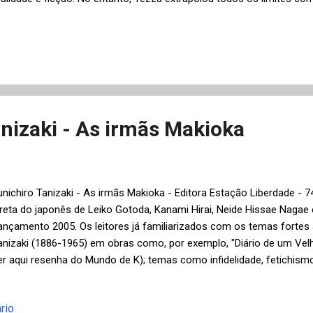
remiada experiência literária chamada "O Filho Eterno" que ganhou 
isputas nacionais de 2008, como por exemplo: Portugal Telecom, Ja
iteratura, além de ter sido traduzido em vários idiomas. O romance, 
essoa, utiliza como matéria-prima dados biográficos do próprio Tezz
scrita de seus primeiros livros, as realizações e frustrações da carrei
migrante ilegal na Europa e, principalmente, sua experiência com o fil
nizaki - As irmãs Makioka
unichiro Tanizaki - As irmãs Makioka - Editora Estação Liberdade - 
ireta do japonês de Leiko Gotoda, Kanami Hirai, Neide Hissae Nagae 
ançamento 2005. Os leitores já familiarizados com os temas fortes
anizaki (1886-1965) em obras como, por exemplo, "Diário de um Ve
ler aqui resenha do Mundo de K); temas como infidelidade, fetichis
icarão surpreendidos pelo ritmo lento e a delicadeza do autor nest
omenagem à família e aos valores tradicionais da cultura japonesa.
rio
estacar que nem sempre as quatro irmãs Makioka: Tsuruko, Sachiko,