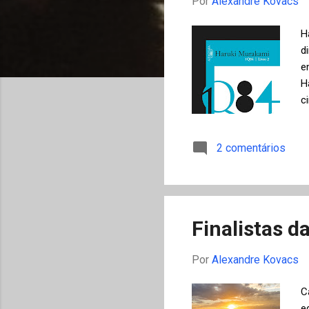
Por
Alexandre Kovacs
g
e
H
n
d
e
s
H
c
A
A
2 comentários
(
a
"
F
Finalistas 
Por
Alexandre Kovacs
C
e