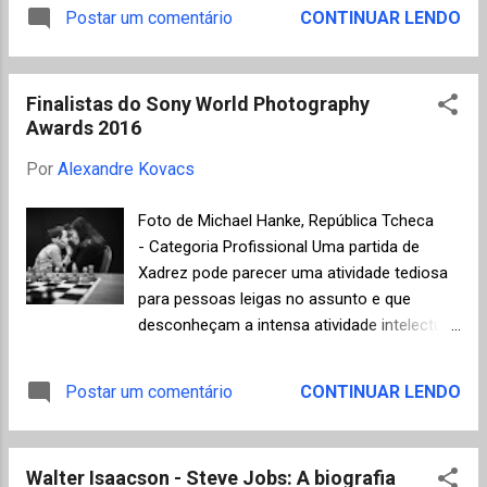
suas leituras e releituras de clássicos da
Postar um comentário
CONTINUAR LENDO
Portugal Telecom, substituído em 2015 pelo
literatura universal. Um projeto
Prêmio Oceanos. Infelizmente, sabemos
despretensioso (no melhor sentido da
bem como são os problemas de
palavra) e paralelo à sua premiada carreira
organização e planejamento em nosso país,
Finalistas do Sony World Photography
de escritor profissional que parece ter como
muitas vezes em áreas mai...
Awards 2016
único objetivo compartilhar o prazer de
comentar os livros. Ruffato não se furta a
Por
Alexandre Kovacs
expressar a sua opinião sobre cada obra
resenhada por meio dos conceitos: Obra-
Foto de Michael Hanke, República Tcheca
Prima / Muito Bom / Bom / Não Gosto . O
- Categoria Profissional Uma partida de
blog iniciou em Agosto de 2015 com uma
Xadrez pode parecer uma atividade tediosa
postagem sobre "A narrativa de Arthur
para pessoas leigas no assunto e que
Gordon Pym" (1938) de Edgar Allan Poe,
desconheçam a intensa atividade intelectual
avaliado como "Bom" por Ruffato ( siga o
e a pressão psicológica envolvida,
link para ler a resenha) e tem mantido uma
principalmente em competições oficiais.
Postar um comentário
CONTINUAR LENDO
publicação regular com textos sobre
Não é diferente nos torneios para crianças,
autores de estilos e nacionalidades variadas,
como soube captar muito bem o fotógrafo
mas sempre de excelent...
Michael Hanke em uma série de fotos de um
Walter Isaacson - Steve Jobs: A biografia
campeonato infantil na República Tcheca.