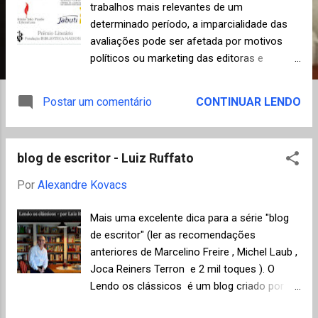
n
trabalhos mais relevantes de um
determinado período, a imparcialidade das
s
avaliações pode ser afetada por motivos
políticos ou marketing das editoras e
autores. De qualquer forma, os concursos
literários, mesmo que nem sempre justos e
Postar um comentário
CONTINUAR LENDO
parciais, são sempre uma ótima
oportunidade para discutir literatura e
conhecer novos escritores. Segue portanto
blog de escritor - Luiz Ruffato
u m resumo das principais premiações
nacionais com informações gerais e links de
Por
Alexandre Kovacs
referência, inclusive das versões anteriores,
e as respectivas datas previstas para 2016,
Mais uma excelente dica para a série "blog
quando disponíveis. É bom destacar que
de escritor" (ler as recomendações
nem sempre existe um calendário fixo —
anteriores de Marcelino Freire , Michel Laub ,
pelo menos não publicado com a devida
Joca Reiners Terron e 2 mil toques ). O
antecedência nos respectivos sites — e,
Lendo os clássicos é um blog criado por
principalmente, garantia de continuidade dos
Luiz Ruffato com resenhas e avaliações de
concursos, como foi o caso do Prêmio