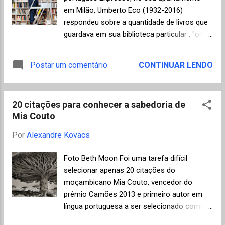
romance e que descobriu muito cedo como
em Milão, Umberto Eco (1932-2016)
havia sido abandonado por seus pais
respondeu sobre a quantidade de livros que
biológicos, mas também escolhido e criado
guardava em sua biblioteca particular , "onde
de maneira especial pelos pais adotivos,
o branco é a cor fundamental e os livros
dono de uma personalidade difícil e muitas
tomaram conta de qualquer superfície capaz
Postar um comentário
CONTINUAR LENDO
vezes arrogante, mas que soube aliar
de os sustentar"; perto de 30 mil volumes
criatividade e tecnologia em sua paixão pela
que somando-se aos da sua casa de campo
excelência dos produtos e inovação nas
e do escritório na universidade e num
empres...
20 citações para conhecer a sabedoria de
pequeno apartamento em Paris deveriam
Mia Couto
totalizar 50 mil livros. Ainda, sobre a clássica
e tola pergunta: "você já leu todos os livros
Por
Alexandre Kovacs
da sua biblioteca particular?" , Umberto Eco
enumerou três possíveis respostas: (a) "Li
Foto Beth Moon Foi uma tarefa difícil
muitos mais" , (b) "Não li nenhum, senão
selecionar apenas 20 citações do
porque os guardaria?" , (c) "Não, mas tenho
moçambicano Mia Couto, vencedor do
de os ler na próxima semana" . Algumas
prêmio Camões 2013 e primeiro autor em
citações para lembrar do escritor, filósofo,
língua portuguesa a ser selecionado como
semiólogo, linguista e bibliófilo, que
finalista do Man Booker International Prize