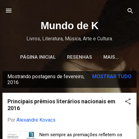
Pular para o conteúdo principal
Mundo de K
Livros, Literatura, Música, Arte e Cultura.
PÁGINA INICIAL
RESENHAS
MAIS…
Mostrando postagens de fevereiro,
MOSTRAR TUDO
P
2016
o
s
Principais prêmios literários nacionais em
t
2016
a
Por
Alexandre Kovacs
g
e
Nem sempre as premiações refletem os