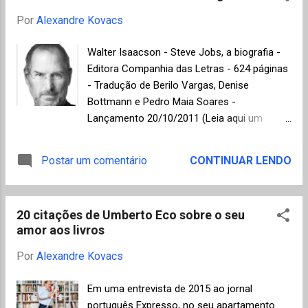
Desta série foi selecionada a foto acima
Por
Alexandre Kovacs
entre as finalistas da versão 2016 do Sony
World Photography Awards. A imagem foi
Walter Isaacson - Steve Jobs, a biografia -
muito feliz ao mostrar em preto e branco
Editora Companhia das Letras - 624 páginas
(cor das peças) o tabuleiro ameaçador em
- Tradução de Berilo Vargas, Denise
primeiro plano e, ao fundo, uma mulher que
Bottmann e Pedro Maia Soares -
demonstra forte concentração e
Lançamento 20/10/2011 (Leia aqui um
determinação, provavelmente incentivando o
trecho disponibilizado pela Editora). Uma
bom desempenho do filho, percebe-se uma
biografia que mais parece um romance e
Postar um comentário
CONTINUAR LENDO
clara expectativa por resultados, talvez
que demonstra como a realidade pode ser
maior por parte da mãe. Foto de Nikunj
mais surpreendente do que qualquer obra de
Rathod, Índia - Categoria Aberta Já a foto
ficção. De fato, Walter Isaacson que foi
acima ( Bird Hunter - "Caçador de Pássaros"
20 citações de Umberto Eco sobre o seu
presidente da CNN e editor executivo da
...
amor aos livros
revista Time, utilizou a sua experiência como
jornalista para desenvolver um texto fluente,
Por
Alexandre Kovacs
mas com riqueza de detalhes e reproduzir a
trajetória pessoal e profissional de Steve
Em uma entrevista de 2015 ao jornal
Jobs (1955-2011), um personagem digno de
português Expresso, no seu apartamento