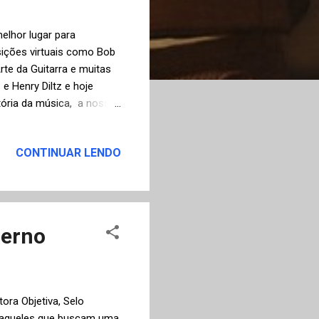
elhor lugar para
sições virtuais como Bob
Arte da Guitarra e muitas
 e Henry Diltz e hoje
tória da música, a nossa
CONTINUAR LENDO
ferno
ora Objetiva, Selo
 aqueles que buscam uma