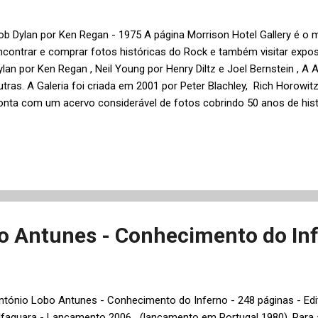
ob Dylan por Ken Regan - 1975 A página Morrison Hotel Gallery é o m
ncontrar e comprar fotos históricas do Rock e também visitar expo
ylan por Ken Regan , Neil Young por Henry Diltz e Joel Bernstein , A 
utras. A Galeria foi criada em 2001 por Peter Blachley, Rich Horowitz
onta com um acervo considerável de fotos cobrindo 50 anos de his
rópria história. Neil Young por Joel Bernstein - 1970
o Antunes - Conhecimento do In
ntónio Lobo Antunes - Conhecimento do Inferno - 248 páginas - Edit
lfaguara - Lançamento 2006 (lançamento em Portugal 1980). Para