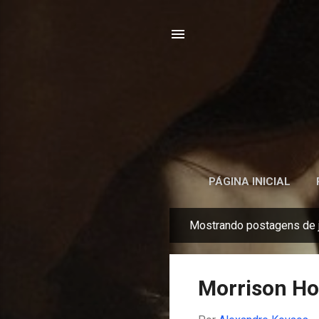
PÁGINA INICIAL
Mostrando postagens de j
P
o
s
Morrison Hot
t
a