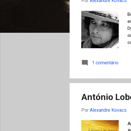
Por
Alexandre Kovacs
g
e
B
n
e
D
s
o
c
p
1 comentário
António Lob
Por
Alexandre Kovacs
A
A