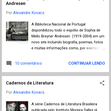
Andresen
como cronista de costumes do Rio de
Janeiro, onde colaborou em jornais e
Por
Alexandre Kovacs
revistas. Seu primeiro romance,
"Recordações do Escrivão Isaías Caminha" ,
A Biblioteca Nacional de Portugal
foi parcialmente lançado em folhetim em
disponibilizou todo o espólio de Sophia de
1907 e publicado como livro em Portugal em
Mello Breyner Andresen (1919-2004) em um
1909. Em 1911 escreveu "Triste Fim de
novo site incluindo biografia, poemas, fotos
Policarpo Quaresma" , também lançado em
e muitas informações como, por exemplo, o
folhetins no Jornal do Comércio. Em 1914
índice completo de poemas . Homenagem
foi internado pela primeira vez no Hospício
mais do que merecida para a primeira
10 comentários
CONTINUAR LENDO
Nacional, para tratamento do alcoolismo por
mulher a ser agraciada com o Prêmio
um período de dois meses e muitas outras
Camões em 1999. «Comecei a escrever
vezes depois em sanatórios, por crises
numa noite de Primavera, uma incrível noite
psiquiá...
Cadernos de Literatura
de vento leste e Junho. Nela o fervor do
universo transbordava e eu não podia reter,
Por
Alexandre Kovacs
cercar, conter – nem podia desfazer-me em
noite, fundir-me na noite. No gume da
A série Cadernos de Literatura Brasileira
perfeição, no imenso halo de luz azul e
publicada pelo Instituto Moreira Salles já