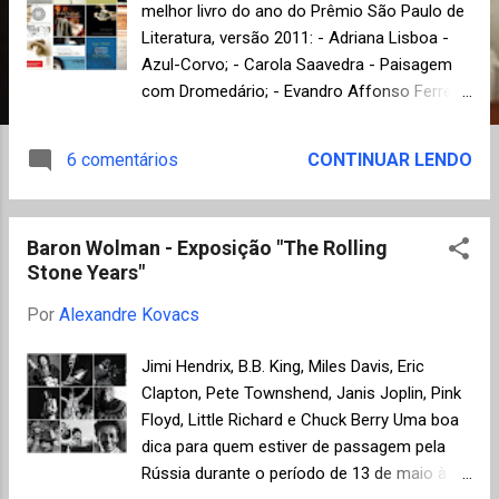
n
melhor livro do ano do Prêmio São Paulo de
Literatura, versão 2011: - Adriana Lisboa -
s
Azul-Corvo; - Carola Saavedra - Paisagem
com Dromedário; - Evandro Affonso Ferreira
- Minha Mãe se Matou Sem Dizer Adeus; -
Joca Reiners Terron - Do Fundo do Poço se
6 comentários
CONTINUAR LENDO
Vê a Lua; - Menalton Braff - Bolero de Ravel;
- Miguel Sanches Neto - Chá das Cinco com
o Vampiro; - Nelson de Oliveira - Poeira:
Baron Wolman - Exposição "The Rolling
Demônios e Maldições; - Ronaldo Wrobel -
Stone Years"
Traduzindo Hannah; - Rubens Figueiredo -
Passageiro do Fim do Dia; - Sérgio Mudado -
Por
Alexandre Kovacs
Os Negócios Extraordinários de um Certo
Juca Peralta. Para a categoria de melhor
Jimi Hendrix, B.B. King, Miles Davis, Eric
livro do ano de autor estreante (alguns nem
Clapton, Pete Townshend, Janis Joplin, Pink
tão estreantes assim) foram selecionados
Floyd, Little Richard e Chuck Berry Uma boa
os seguintes dez finalistas: - Andréa del
dica para quem estiver de passagem pela
Fuego - Os Malaquias; - Bráulio Mantovani -
Rússia durante o período de 13 de maio à 22
Perácio - Relato Psicótico; - Eduardo