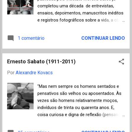
transparente, no rouco da treva, na quase
completou uma década de entrevistas,
palavra de murmúrio da brisa entre as
ensaios, depoimentos, manuscritos inéditos
folhas, no íman da lua, no insondável
e registros fotográficos sobre a vida, a obra
perfume das rosas, havia algo de pungente,
e o universo dos principais escritores
algo de alarme. Como sempre a noite de
brasileiros. A grande notícia é que foi
1 comentário
CONTINUAR LENDO
vento leste misturava extase e pânico…»
divulgado no site do IMS que a série será
(Sophia de Mello Breyner Andresen)
disponibilizada integralmente online. A cada
mês, quatro entre os 25 números já
Ernesto Sabato (1911-2011)
lançados poderão ser consultados
gratuitamente no site do IMS. Os primeiros
Por
Alexandre Kovacs
quatro autores serão: Carlos Heitor Cony,
Clarice Lispector, Érico Veríssimo e Millôr
"Mas nem sempre os homens sentados e
Fernandes. Como é bom poder publicar
pensativos são velhos ou aposentados. Às
essas postagens de utilidade pública!
vezes são homens relativamente moços,
indivíduos de trinta ou quarenta anos. E,
coisa curiosa e digna de reflexão (pensava
Bruno), parecem tão mais patéticos e
desvalidos quanto mais jovens são. Pois o