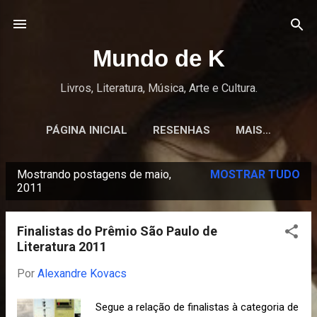
Pular para o conteúdo principal
Mundo de K
Livros, Literatura, Música, Arte e Cultura.
PÁGINA INICIAL
RESENHAS
MAIS…
Mostrando postagens de maio,
MOSTRAR TUDO
P
2011
o
s
Finalistas do Prêmio São Paulo de
t
Literatura 2011
a
Por
Alexandre Kovacs
g
e
Segue a relação de finalistas à categoria de