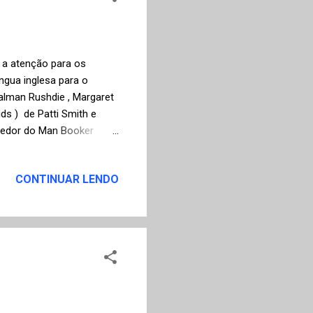
a a atenção para os
ngua inglesa para o
alman Rushdie , Margaret
s ) de Patti Smith e
cedor do Man Booker
cedor do Nobel de
fação para a literatura
CONTINUAR LENDO
nei o livro no centro da
Os destaques acima são
oma 82 títulos em língua