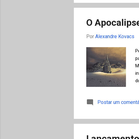
s
r
O Apocalips
Por
Alexandre Kovacs
P
p
M
i
d
a
t
Postar um comentá
a
c
o
s
Lançamento