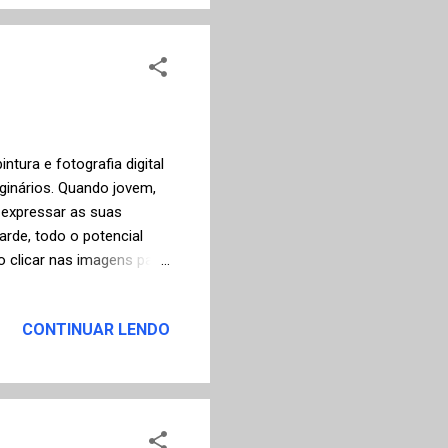
l francês Le Monde . O
ntura e fotografia digital
ginários. Quando jovem,
a expressar as suas
arde, todo o potencial
 clicar nas imagens para
tilizada e dos truques por
camente como obras de
CONTINUAR LENDO
ós-apocalipse" que me
artista visitando o site
cebook . Eu me pergunto