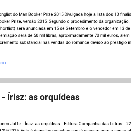
onglist do Man Booker Prize 2015 Divulgada hoje a lista dos 13 finalis
ooker Prize, versão 2015. Segundo o procedimento da organização, a 
shortlist) será anunciada em 15 de Setembro e o vencedor em 13 de 
remiação será de 50 mil libras, aproximadamente 70 mil euros, além
ncremento substancial nas vendas do romance devido ao prestígio in
ivulgação. Pela segunda vez na história do Man Booker Prize, poder
scritores de qualquer nacionalidade, desde que escrevam em inglês
rio
bra no Reino Unido. Este ano, por exemplo, temos um jamaicano, M
ela primeira vez com um interessante romance baseado na tentativ
arley na violenta Jamaica dos anos setenta. Segue abaixo a relação
ais informações sobre os autores e romances selecionados. Bill C
- Írisz: as orquídeas
oemi Jaffe - Írisz: as orquídeas - Editora Companhia das Letras - 
9/05/2015. Esta é daquelas resenhas que já nascem com o senso o