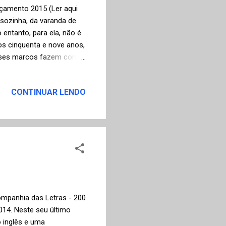
nçamento 2015 (Ler aqui
 sozinha, da varanda de
ntanto, para ela, não é
os cinquenta e nove anos,
. Esses marcos fazem com
 passado" e dê início a
ças em um caderno. A
CONTINUAR LENDO
oa para contar a história
pítulos entre o presente e
 do Rio de Janeiro. A
ompanhia das Letras - 200
014. Neste seu último
 inglês e uma