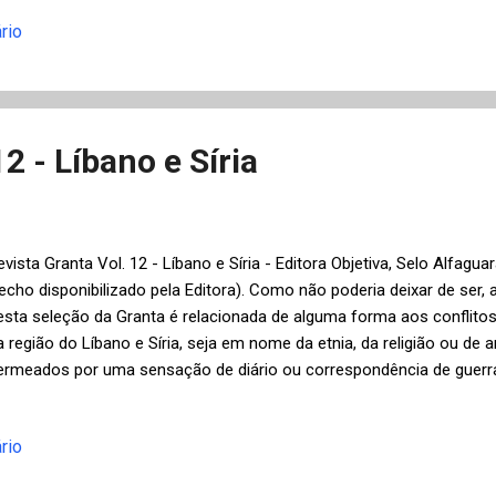
utor hoje poderia se dar ao luxo de ter uma resenha escrita por Patt
rio
uko Shimizu em um jornal deste nível?). Existem algumas explicaç
urakami em todo o mundo — principalmente no Japão, onde este r
assado mais de um milhão de cópias na primeira semana — mas seri
lassificá-lo como um ícone da cultura pop, resultado de marketing pe
ovo roman...
2 - Líbano e Síria
evista Granta Vol. 12 - Líbano e Síria - Editora Objetiva, Selo Alfagu
recho disponibilizado pela Editora). Como não poderia deixar de ser,
esta seleção da Granta é relacionada de alguma forma aos conflitos
a região do Líbano e Síria, seja em nome da etnia, da religião ou de
ermeados por uma sensação de diário ou correspondência de guerra
elecionados de Jonathan Littell , Robert Fisk e Janine di Giovanni 
ealistas e, infelizmente, atuais. Neste estilo, fiquei um pouco decep
rio
íria" de Jonathan Littell , autor do magistral romance histórico " As
esenha do Mundo de K), que entrou clandestinamente na Síria em 2