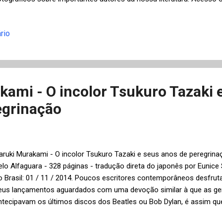
igitalizados de Hilda Hilst, Rubem Braga, Machado de Assis, Mario Qui
uitos outros. O IMS, além de catálogos de exposições, livros de fotog
rio
úsica, publica regularmente as revistas Zum , sobre fotografia con
undo e Serrote , de ensaios e ideias.
ami - O incolor Tsukuro Tazaki 
egrinação
aruki Murakami - O incolor Tsukuro Tazaki e seus anos de peregrinaçã
elo Alfaguara - 328 páginas - tradução direta do japonês por Euni
o Brasil: 01 / 11 / 2014. Poucos escritores contemporâneos desfruta
eus lançamentos aguardados com uma devoção similar à que as g
ntecipavam os últimos discos dos Beatles ou Bob Dylan, é assim que 
esenha sobre este romance de Haruki Murakami no New York Times (p