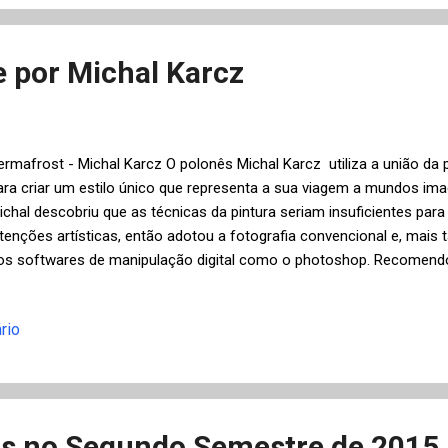
érie de reportagens sobre a guerra civil a serem publicadas no jorna
esultado é um diário de guerra ex...
e por Michal Karcz
ermafrost - Michal Karcz O polonês Michal Karcz utiliza a união da pi
ara criar um estilo único que representa a sua viagem a mundos ima
ichal descobriu que as técnicas da pintura seriam insuficientes par
ntenções artísticas, então adotou a fotografia convencional e, mais t
os softwares de manipulação digital como o photoshop. Recomendo
mpliá-las. Purified With Fire - Michal Karcz Independente da técnica u
rás de cada imagem, é impossível não apreciar seus trabalhos uni
rio
rte. Nesta postagem destaquei apenas as visões com inspiração "p
hamaram mais a atenção, mas pode-se ter acesso a outras obras do 
ficial , sua página no portal de fotografia 500px ou fan page no fa
e o final do mundo será tão bonito. ...
s no Segundo Semestre de 2015