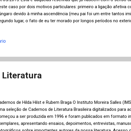
este caso por dois motivos particulares: primeiro a ligação afetiva c
úngaro devido à minha ascendência (meu pai foi um entre tantos im
egundo lugar, o fato de eu ter morado por longos períodos no exter
a minha vida, muito recentemente por um ano no Japão. Logo, algu
uncionam como uma espécie de matéria-prima neste romance, com
rio
strangeiro em uma terra distante, são próximos à minha experiência 
ue vem morar em São Paulo fugindo de Budapeste após a frustrada 
ebelada violentamente pela União Soviética através do envio de trop
ungria. A relação da protagonista com a descoberta do idioma portug
 Literatura
adernos de Hilda Hilst e Rubem Braga O Instituto Moreira Salles (IMS
ma seleção de Cadernos de Literatura Brasileira digitalizados para ac
omeçou a ser produzida em 1996 e foram publicados em formato i
xemplares, apresentando ensaios, depoimentos, entrevistas, manuscr
otográficos sobre importantes autores da nossa literatura. Acesso 