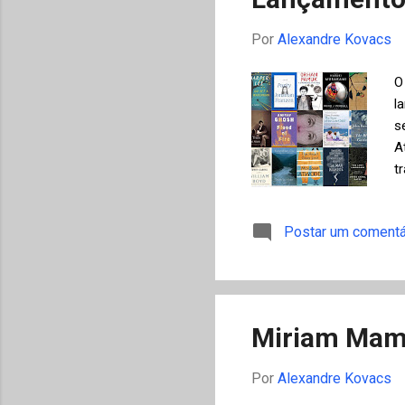
Por
Alexandre Kovacs
O
l
s
A
t
I
L
Postar um comentá
b
c
u
i
Miriam Mamb
Por
Alexandre Kovacs