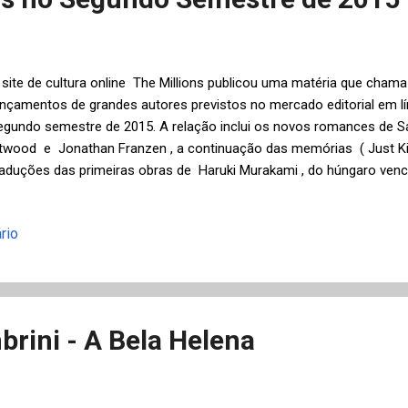
 site de cultura online The Millions publicou uma matéria que cham
ançamentos de grandes autores previstos no mercado editorial em lí
egundo semestre de 2015. A relação inclui os novos romances de S
twood e Jonathan Franzen , a continuação das memórias ( Just Kid
raduções das primeiras obras de Haruki Murakami , do húngaro ven
nternational Prize , László Krasznahorkai , o último romance do ven
iteratura de 2006, Orhan Pamuk e, principalmente, com grande satis
rio
rasileira, uma antologia de Clarice Lispector (não por acaso posicio
olagem que abre a postagem, cliquem na imagem para ampliá-la). 
ma pequena amostra da seleção completa do site The Millions que s
nglesa, distribuídos ao longo do s...
rini - A Bela Helena