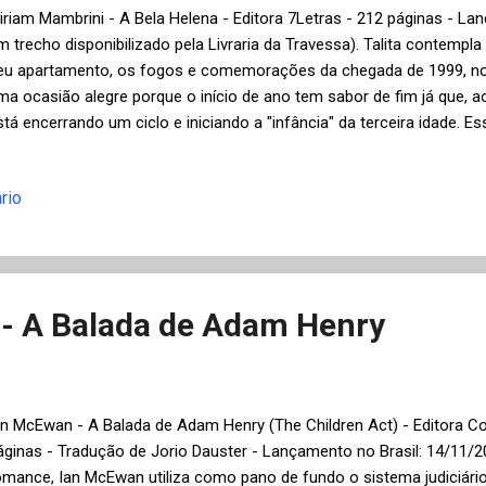
iriam Mambrini - A Bela Helena - Editora 7Letras - 212 páginas - La
m trecho disponibilizado pela Livraria da Travessa). Talita contempla
eu apartamento, os fogos e comemorações da chegada de 1999, no e
ma ocasião alegre porque o início de ano tem sabor de fim já que, a
stá encerrando um ciclo e iniciando a "infância" da terceira idade
ue a solitária protagonista perceba que "o seu tempo passou a ser o
m processo de resgate de suas memórias, escrevendo as lembran
rio
utora Miriam Mambrini utiliza a técnica da narrativa em primeira pess
e Talita (ou da bela Helena, como ela se transformou), alternando ca
eríodos de um passado romântico, infelizmente esquecido, da cidade
ida de Talita, desde pequena, nunca foi fácil. Com a...
- A Balada de Adam Henry
an McEwan - A Balada de Adam Henry (The Children Act) - Editora C
áginas - Tradução de Jorio Dauster - Lançamento no Brasil: 14/11/2
omance, Ian McEwan utiliza como pano de fundo o sistema judiciário