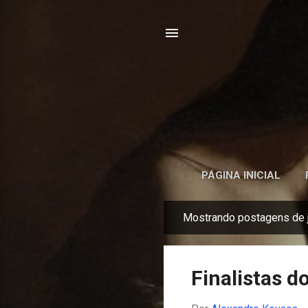
PÁGINA INICIAL
Mostrando postagens de j
P
o
s
Finalistas 
t
a