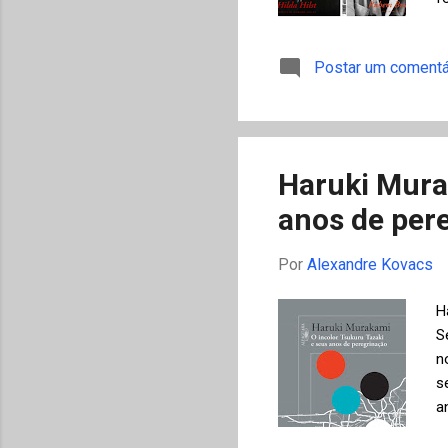
d
m
Postar um comentá
m
m
Haruki Murak
anos de per
Por
Alexandre Kovacs
H
S
n
s
a
r