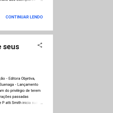
ntana, Ferreria Gullar e
rafia, literatura e
CONTINUAR LENDO
temporânea do Brasil e do
e seus
o - Editora Objetiva,
ce Suenaga - Lançamento
m do privilégio de terem
erações passadas
P atti Smith inicia sua
or sinal, qual outro