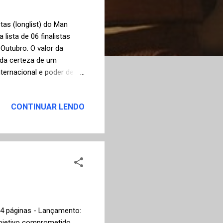
tas (longlist) do Man
lista de 06 finalistas
Outubro. O valor da
 da certeza de um
ternacional e poder de
ão concorrer ao prêmio
 e tenham publicado a sua
CONTINUAR LENDO
arlon James, selecionado
a de assassinato de Bob
 completa com links para
legg (EUA...
224 páginas - Lançamento:
bjetivo comprometido,