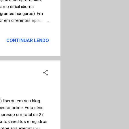
om o difícil idioma
igrantes húngaros). Em
ior em diferentes épocas
ns dos elementos que
o a adaptação do
CONTINUAR LENDO
pessoal. É o caso de Írisz
revolta húngara de 1956,
as e tanques para a
uês (outra língu...
) liberou em seu blog
esso online. Esta série
mpresso um total de 27
itos inéditos e registros
online aos exemplares