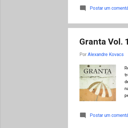
a
Postar um comentá
Y
M
p
c
n
Granta Vol. 1
Por
Alexandre Kovacs
R
t
d
n
p
s
r
Postar um comentá
S
r