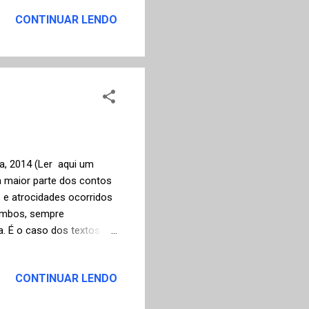
i Smith com ilustração de
CONTINUAR LENDO
ões para o fenômeno
omance vendeu no ano
a muito simplista
ssoal ou editorial. A cada
ara, 2014 (Ler aqui um
 a maior parte dos contos
 e atrocidades ocorridos
 ambos, sempre
. É o caso dos textos
todos francamente
cionado com " Diários da
CONTINUAR LENDO
 Benevolentes" (ler aqui
012 para escrever uma