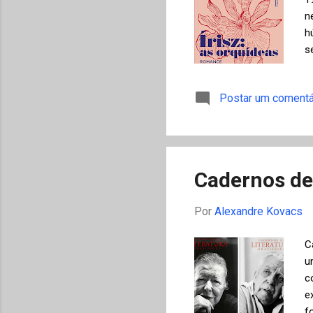
n
h
s
d
f
Postar um comentá
e
q
d
H
Cadernos de
Por
Alexandre Kovacs
C
u
c
e
f