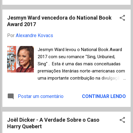
que o famoso discurso de rendição do
Japão às forças aliadas ao final da Segunda
Jesmyn Ward vencedora do National Book
Guerra Mundial, no dia 15 de agosto de 1945,
Award 2017
quando havia pedido aos seus súditos para
"suportar o insuportável" em nome da paz.
Por
Alexandre Kovacs
Desta vez a humilhação imposta pelos
aliados obrigava o imperador a fazer a
Jesmyn Ward levou o National Book Award
"Declaração da Condição Humana" , ou seja,
2017 com seu romance "Sing, Unburied,
assumir publicamente que não era uma
Sing" . Esta é uma das mais conceituadas
divindade como acreditara o país ao longo
premiações literárias norte-americanas com
de toda a sua história. Tanto a derrota do
uma importante contribuição na divulgação
Exército Imperial quanto a renúncia de
de autores e tendo em seu histórico nomes
Hiroíto à divindade, eram fatos contestados
de peso como: Ralph Ellison, Saul Bellow e
Postar um comentário
CONTINUAR LENDO
por grande parte da colônia de imigrantes
Jonathan Franzen, para citar somente
japoneses vivendo no Brasil naquela época.
alguns. A autora já havia conquistado esta
Isto originou a formaç...
premiação em 2011 com "Salvage the
Joël Dicker - A Verdade Sobre o Caso
Bones" , uma obra sobre os dias em que o
Harry Quebert
furacão Katrina atingiu a costa do Golfo do