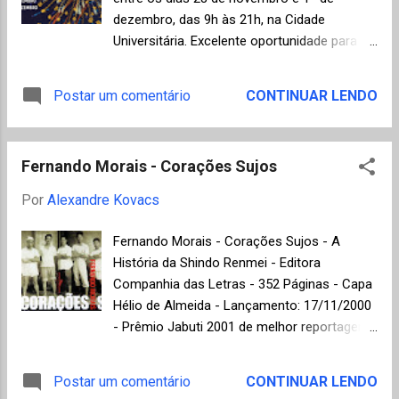
Grossman , George Saunders , John Banville
dezembro, das 9h às 21h, na Cidade
e Ali Smith , entre outros. Seguem os links
Universitária. Excelente oportunidade para
para as listas de melhores publicações dos
conhecer os lançamentos do mercado
últimos anos do New York Times, mas
editorial e encontrar amigos que
Postar um comentário
CONTINUAR LENDO
lembrem-se da limitação de dez artigos
compartilham a mesma paixão pelo livro.
mensais para não assinantes: 2016 / 2015
Organizada anualmente pela Editora da USP
/ 2014 / 2013 / 2012 / 2011 / 2010 /...
(Edusp) desde 1999, a Festa do Livro é um
Fernando Morais - Corações Sujos
evento que procura aproximar editoras e
leitores, oferecendo livros de qualidade a
Por
Alexandre Kovacs
preços especiais, com desconto mínimo de
50%. Para conhecer antecipadamente a
Fernando Morais - Corações Sujos - A
relação de editoras participantes e outras
História da Shindo Renmei - Editora
informações visite o site oficial clicando
Companhia das Letras - 352 Páginas - Capa
aqui . 19ª Festa do Livro da USP De 28 de
Hélio de Almeida - Lançamento: 17/11/2000
novembro a 1º de dezembro Cidade
- Prêmio Jabuti 2001 de melhor reportagem.
Universitaria - USP Avenida Prof. Mello
No dia 1º de janeiro de 1946 o imperador
Moraes, travessa C De terça a sábado, das
Hiroíto dirigiu-se à sociedade japonesa para
Postar um comentário
CONTINUAR LENDO
9h às 21h Entrada Gratuita
um pronunciamento ainda mais doloroso do