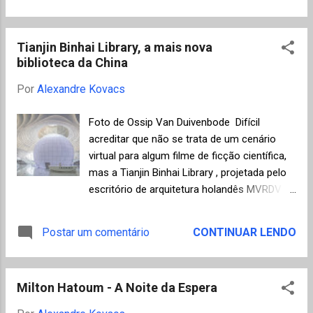
Ipanema. A temática urbana já havia sido
Romance do Ano – Autor Estreante com até
bem explorada pela autora em seu livro de
40 anos e R$ 100 mil, na categoria Melhor
estreia, “Uma tarde ...
Tianjin Binhai Library, a mais nova
Livro de Romance do Ano – Autor Estreante
biblioteca da China
com mais de 40 anos . Todos os livros
foram publicados pela primeira vez em 2016.
Por
Alexandre Kovacs
Segue relação dos vencedores com resumo
biográfico disponibilizado pela organização e
Foto de Ossip Van Duivenbode Difícil
sinopse dos livros. Maria Valéria Rezende ,
acreditar que não se trata de um cenário
Melhor Livro de Romance do Ano - "Outros
virtual para algum filme de ficção científica,
cantos" (Editora Alfaguara) Nasceu em
mas a Tianjin Binhai Library , projetada pelo
1942, em Santos, onde morou até os 18
escritório de arquitetura holandês MVRDV e
anos. Em 1965 entrou para a Congregação
pelo Tianjin Urban Planning and Design
de Nossa Senhora Cônegas de Santo
Institute ( TUPDI ), é real e acaba de ser
Postar um comentário
CONTINUAR LENDO
Agostinho. Sempre se dedicou à educação
inaugurada na China. A biblioteca é parte de
popular, nas regiões de periferia e no meio
um projeto maior que criará um distrito
rural. Desde 1986, mora em João Pessoa.
cultural para a cidade de Tianjin. Um belo
Es...
Milton Hatoum - A Noite da Espera
exemplo de como investir o dinheiro público
não acham? Foto de Ossip Van Duivenbode