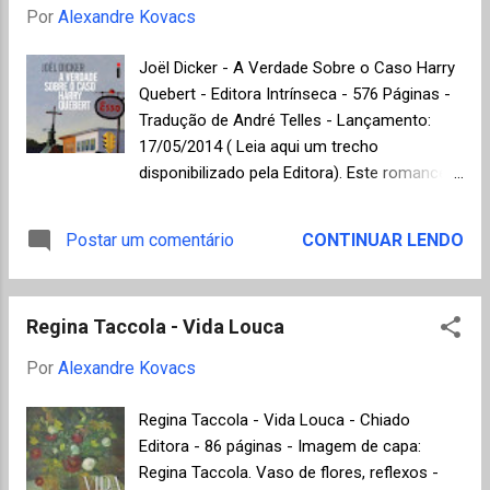
Mississipi. Cerca de 1.500 livros foram
Por
Alexandre Kovacs
inscritos, limitados à publicação entre 1 de
dezembro de 2016 e 30 de novembro de
Joël Dicker - A Verdade Sobre o Caso Harry
2017. Cada finalista recebeu US $ 1.000, e os
Quebert - Editora Intrínseca - 576 Páginas -
vencedores US $ 10.000. Naturalmente o
Tradução de André Telles - Lançamento:
maior prêmio é a divulgação mundial dos
17/05/2014 ( Leia aqui um trecho
autores e seus livros, normalmente inéditos
disponibilizado pela Editora). Este romance
no Brasil. Para conhecer os finalistas e os
policial do jovem autor suíço Joël Dicker foi
quatro vencedores das categorias de ficção
lançado originalmente em 2012 e se
Postar um comentário
CONTINUAR LENDO
, não ficção , poesia e literatura juvenil, visite
transformou rapidamente em um best seller,
a página do National Book Award, clicando
traduzido para 32 idiomas, superou a marca
aqui . ...
de um milhão de cópias vendidas somente
Regina Taccola - Vida Louca
na França. No mesmo ano, levou o Grande
prêmio da Academia francesa e foi finalista
Por
Alexandre Kovacs
dos prestigiados Goncourt e Femina. No
entanto, a crítica especializada se divide em
Regina Taccola - Vida Louca - Chiado
todo o mundo quanto ao real valor literário
Editora - 86 páginas - Imagem de capa:
da obra, enquanto o grande público tem
Regina Taccola. Vaso de flores, reflexos -
demonstrado avaliações positivas nas