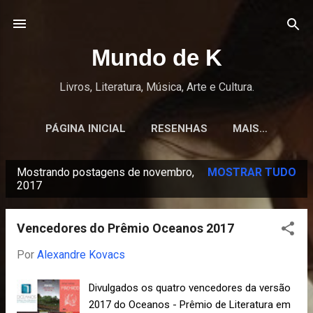
Pular para o conteúdo principal
Mundo de K
Livros, Literatura, Música, Arte e Cultura.
PÁGINA INICIAL
RESENHAS
MAIS…
Mostrando postagens de novembro,
MOSTRAR TUDO
P
2017
o
s
Vencedores do Prêmio Oceanos 2017
t
Por
Alexandre Kovacs
a
g
Divulgados os quatro vencedores da versão
e
2017 do Oceanos - Prêmio de Literatura em