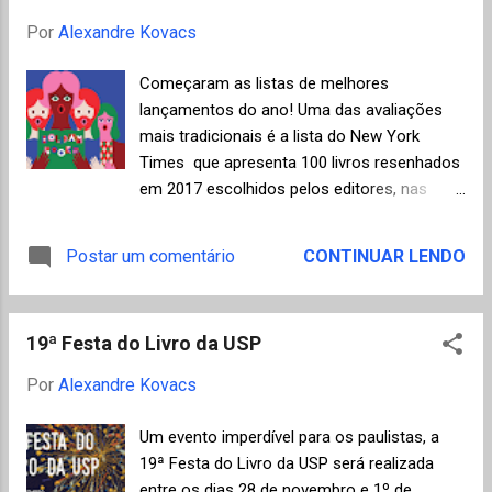
sobre temas contemporâneos com
Por
Alexandre Kovacs
simplicidade e, finalmente, cumprindo a
função de ser inspirador para nossos filhos?
Começaram as listas de melhores
Bem, a escritora e jornalista Adriana
lançamentos do ano! Uma das avaliações
Carranca conseguiu tudo isso ao contar a
mais tradicionais é a lista do New York
história da paquistanesa Malala Yousafzai,
Times que apresenta 100 livros resenhados
baleada por membros do Talibã aos catorze
em 2017 escolhidos pelos editores, nas
anos por defender o direito de acesso das
áreas de ficção e não ficção. Cada uma das
meninas à educação e que milagrosamente
obras tem um link apontado para a
Postar um comentário
CONTINUAR LENDO
sobreviveu, transformando-se na mais
respectiva resenha crítica do jornal, uma
jovem ganhadora de um prêmio Nobel da
fonte de informações importante já que a
paz em 2014, uma menina corajosa que só
grande maioria ainda não foi publicada no
queria ir para a escol...
19ª Festa do Livro da USP
Brasil. Infelizmente há uma limitação
antipática do site que restringe a leitura a
Por
Alexandre Kovacs
somente dez artigos por mês para não
assinantes. Em 2017 tivemos, na área de
Um evento imperdível para os paulistas, a
ficção, destaques para os últimos
19ª Festa do Livro da USP será realizada
lançamentos de Paul Auster , David
entre os dias 28 de novembro e 1º de