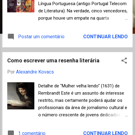
n
Língua Portuguesa (antigo Portugal Telecom
s
de Literatura). Na verdade, cinco vencedores,
porque houve um empate na quarta
colocação. Este ano, a premiação
contemplou cinco categorias: Poesia,
Postar um comentário
CONTINUAR LENDO
Romance, Conto, Crônica e Dramaturgia,
permitindo a inscrição de quaisquer livros
publicados em 2016, não necessariamente
Como escrever uma resenha literária
no Brasil. Na primeira etapa do Oceanos, os
curadores Ana Sousa Dias, Selma Caetano e
Por
Alexandre Kovacs
Manuel da Costa Pinto indicaram 65
profissionais do meio literário para formar o
Detalhe de "Mulher velha lendo" (1631) de
Júri de Avaliação — 3 angolanos, 50
Rembrandt Este é um assunto de interesse
brasileiros, 3 moçambicanos e 9
restrito, mas certamente poderá ajudar os
portugueses. Entre 22 de maio e 31 de
profissionais da área de jornalismo cultural e
agosto, cada jurado leu e avaliou 55 das
o número crescente de jovens dedicados à
1.215 obras inscritas, de modo que cada
atividade de resenhar livros em canais do
livro teve 3 leituras por diferentes jurados (
YouTube, blogs e redes sociais. De fato, a
1 comentário
CONTINUAR LENDO
clique aqui para consultar a lista dos dez