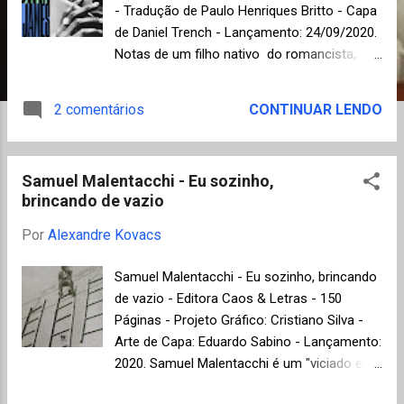
n
- Tradução de Paulo Henriques Britto - Capa
s
de Daniel Trench - Lançamento: 24/09/2020.
Notas de um filho nativo do romancista,
dramaturgo, ensaísta, poeta e ativista social
norte-americano James Baldwin (1924-
2 comentários
CONTINUAR LENDO
1987) foi lançado originalmente em 1955,
reunindo dez ensaios publicados em
diferentes jornais e revistas no período de
Samuel Malentacchi - Eu sozinho,
1948 a 1955 e se tornou um clássico na luta
brincando de vazio
pelos direitos civis nos Estados Unidos, já
que, um clássico, segundo Italo Calvino, "é
Por
Alexandre Kovacs
um livro que nunca terminou de dizer aquilo
que tinha para dizer" , e este parece ser
Samuel Malentacchi - Eu sozinho, brincando
exatamente o caso desta obra, ainda
de vazio - Editora Caos & Letras - 150
tristemente atual. Os textos foram
Páginas - Projeto Gráfico: Cristiano Silva -
concebidos na mesma época de dois de
Arte de Capa: Eduardo Sabino - Lançamento:
seus maiores romances: Go Tell It on the
2020. Samuel Malentacchi é um "viciado em
Mountain (1953), de caráter autobiográfico
estragos" , como ele mesmo desabafa nos
com questões sobre religião e sexualidade