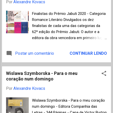
Por
Alexandre Kovacs
Suíça, país de origem da mulher com quem
tinha feito planos de ter filhos. Nesta
Finalistas do Prêmio Jabuti 2020 - Categoria
conexão entre a remota Obersteckholz e
Romance Literário Divulgados os dez
Curitiba, o autor mistura lugares, culturas e
finalistas de cada uma das categorias da
idiomas, ao lidar com uma história
62ª edição do Prêmio Jabuti. O autor e a
interrompida que, assim como tantas
editora da obra vencedora em primeiro lugar
outras, ficou guardada apenas no silêncio de
receberão um troféu Jabuti, cada. Além do
uma fotografia e naquela estranha e
troféu, o autor receberá um prêmio no valor
Postar um comentário
CONTINUAR LENDO
dolorosa saudade de tudo o que poderia ter
bruto de R$ 5.000,00. A premiação "Livro do
sido. No entanto, sabemos como a memória
Ano" será concedida à obra com maior nota
tem truques para nos enganar,
atribuída pelo corpo de jurados entre as
principalmente quando ela vem à noite e
Wislawa Szymborska - Para o meu
categorias dos eixos Literatura e Ensaios
espanta o que é racional, quando
coração num domingo
com o prêmio em dinheiro no valor bruto de
"incontrolável, o ...
R$ 100 mil. Fico feliz de ter resenhado aqui
Por
Alexandre Kovacs
no Mundo de K, durante o ano de 2019,
alguns dos finalistas, todos excelentes livros
Wislawa Szymborska - Para o meu coração
(sigam os links para as resenhas completas)
num domingo - Editora Companhia das
na categoria de Romance Literário: Carta à
Letras - 344 Páginas - Capa de Victor Burton