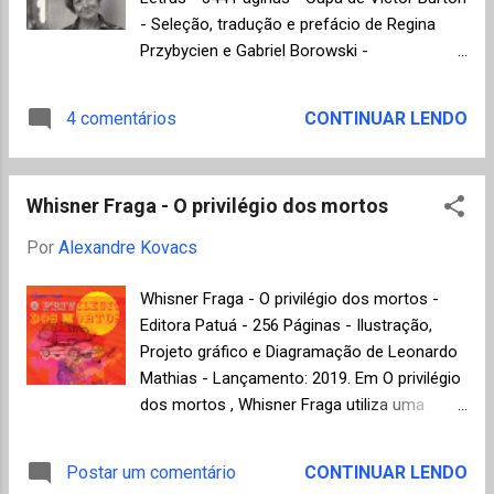
rainha louca de Maria Valéria Rezende ,
- Seleção, tradução e prefácio de Regina
Essa gente de Chico Buarque , Marrom e
Przybycien e Gabriel Borowski -
amarelo de Paulo Scott e Torto arado de
Lançamento: 2020. Esta é a terceira
Itamar Vieira Junior ; na categoria de Conto:
antologia de Wislawa Szymborska (1923-
4 comentários
CONTINUAR LENDO
Urubus de Carla Bessa ; na categoria de
2012), prêmio Nobel de Literatura de 1996,
Poesia:...
publicada pela Editora Companhia das Letras
no Brasil, depois do sucesso de crítica e
Whisner Fraga - O privilégio dos mortos
público de Poemas (2011) e Um amor feliz
(2016), livros capazes de emocionar até
Por
Alexandre Kovacs
aqueles que dizem não gostar de poesia.
Sim, porque há quem não entenda a
Whisner Fraga - O privilégio dos mortos -
necessidade de poemas no mundo, mas
Editora Patuá - 256 Páginas - Ilustração,
isso antes de conhecer essa simpática
Projeto gráfico e Diagramação de Leonardo
bruxa polonesa que encanta a todos ao
Mathias - Lançamento: 2019. Em O privilégio
resumir com seus versos a essência de
dos mortos , Whisner Fraga utiliza uma
tudo que é verdadeiro na condição humana:
narrativa experimental e fragmentada, com
a vida, o sonho, o amor e, por que não, a
base nas reflexões de um amargurado
Postar um comentário
CONTINUAR LENDO
própria morte. Entre o riso e a lágrima ela
protagonista que lida com suas próprias