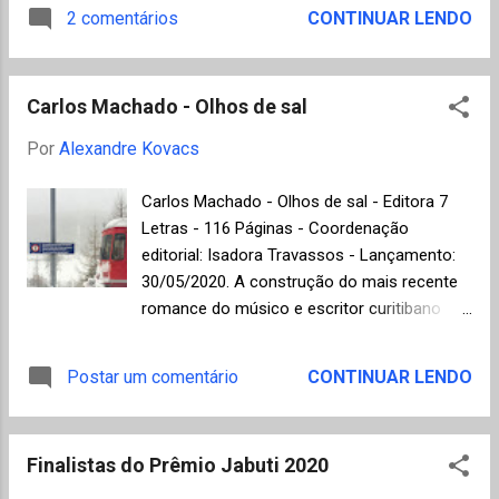
versos de manual de poesia não ocultista (p.
2 comentários
CONTINUAR LENDO
na sua juventude e O quarto de Giovanni
13), penso que talvez uma definição melhor
(1956), em que o protagonista é um
para o poeta, que também é psicanalista,
americano branco vivendo em Paris que se
poderia ser: "um especialista nos
apaix...
Carlos Machado - Olhos de sal
desconfortos da alma" , especialidade que
ele domina muito bem nesta coletânea de
Por
Alexandre Kovacs
poemas desajustados ou inconvenientes,
como o ótimo já escrevi sobre isso antes
Carlos Machado - Olhos de sal - Editora 7
(p. 16): "eu caminho entre os
Letras - 116 Páginas - Coordenação
desafotunados, / é um laço feito de sangue
editorial: Isadora Travassos - Lançamento:
e miséria, / um memorial esculpido em lama,
30/05/2020. A construção do mais recente
/ uma obsessão por tudo o que é escuro. /
romance do músico e escritor curitibano
tenho orgulho dos demônios que me
Carlos Machado é feita a partir de
devoram. [...]" O poeta nos ajuda a enfrentar
fragmentos de memórias, fotos e cartas
Postar um comentário
CONTINUAR LENDO
os nossos próprios vazios que também são
que reconstituem um relacionamento
incontornáveis, como bem resumiu o editor
amoroso abandonado no passado pelo
Eduardo Sabino em seu texto de
protagonista, nomeado apenas como C., o
apresentação do livro. Isso signi...
Finalistas do Prêmio Jabuti 2020
qual, muitos anos depois, tenta o impossível
resgate do tempo perdido em uma viagem à