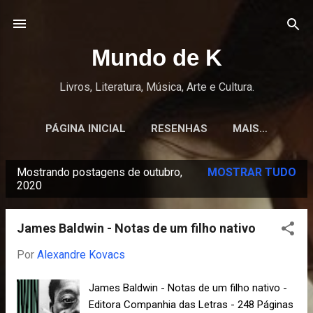
Pular para o conteúdo principal
Mundo de K
Livros, Literatura, Música, Arte e Cultura.
PÁGINA INICIAL
RESENHAS
MAIS…
Mostrando postagens de outubro,
MOSTRAR TUDO
P
2020
o
s
James Baldwin - Notas de um filho nativo
t
Por
Alexandre Kovacs
a
g
James Baldwin - Notas de um filho nativo -
e
Editora Companhia das Letras - 248 Páginas