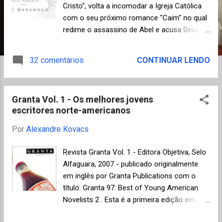
n
Cristo", volta a incomodar a Igreja Católica
s
com o seu próximo romance "Caim" no qual
redime o assassino de Abel e acusa Deus
"como o autor intelectual do crime". O novo
romance será divulgado durante a Feira do
32 comentários
CONTINUAR LENDO
Livro de Frankfurt, que ocorrerá de 14 a 18
de outubro e tem previsão de lançamento
em Portugal, Brasil e Espanha para o final de
Granta Vol. 1 - Os melhores jovens
Outubro. Segundo matéria do Estadão, José
escritores norte-americanos
Saramago não considera esse romance seu
particular e definitivo ajuste de contas com
Por
Alexandre Kovacs
Deus, porque "as contas com Deus não são
definitivas, mas sim com os homens que O
Revista Granta Vol. 1 - Editora Objetiva, Selo
inventaram" , disse. "Deus, o demônio, o
Alfaguara, 2007 - publicado originalmente
bem, o mal, tudo isso está em nossa
em inglês por Granta Publications com o
cabeça, não no céu ou no inferno, que
título: Granta 97: Best of Young American
também inventamos. Não nos damos conta
Novelists 2 . Esta é a primeira edição em
de que, tendo inventado Deus,
português da famosa revista literária Granta
imediatamente nos tornamos Seus