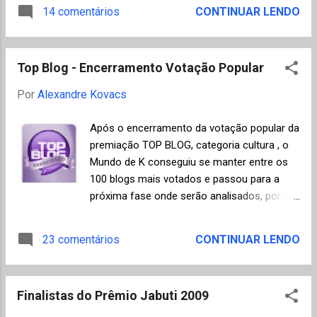
em língua inglesa que tem como regra
14 comentários
CONTINUAR LENDO
escravos" , assinalou o autor. No entanto, o
principal só publicar textos inéditos e por
melhor resumo sobre o livro e também
onde já passaram autores famosos como
sobre a filosofia Sar...
Mario Vargas Llosa, Coetzee, Primo Levi,
Top Blog - Encerramento Votação Popular
Edmund White, Paul Theroux, Gabriel Garcia
Marques e Carlos Fuentes, entre outros
Por
Alexandre Kovacs
menos conhecidos. A versão original da
revista surgiu em 1889, fundada por alunos
Após o encerramento da votação popular da
da Universidade de Cambridge, com o
premiação TOP BLOG, categoria cultura , o
objetivo de discutir e divulgar temas
Mundo de K conseguiu se manter entre os
universitários. Durante o século XX, foram
100 blogs mais votados e passou para a
publicados escritores que se tornariam
próxima fase onde serão analisados, por um
famosos como Sylvia Plath e Ted Hughes.
juri acadêmico, os seguintes quesitos:
No final de 1970, depois de quase encerrar
conteúdo, apresentação, interatividade,
23 comentários
CONTINUAR LENDO
as atividades, a revista foi salva por
criatividade e atualização. A divulgação dos
estudantes de pós-graduação que
vencedores será feita no dia 31/08/09 pela
reinventaram a sua forma atual, priorizando
organização do evento, na cidade de São
novos autores. As listas de novos autores,
Finalistas do Prêmio Jabuti 2009
Paulo. Agradeço aos amigos a gentileza de
publicadas a...
terem votado no Mundo de K .