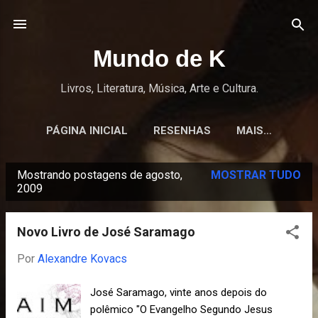
Pular para o conteúdo principal
Mundo de K
Livros, Literatura, Música, Arte e Cultura.
PÁGINA INICIAL
RESENHAS
MAIS…
Mostrando postagens de agosto,
MOSTRAR TUDO
P
2009
o
s
Novo Livro de José Saramago
t
Por
Alexandre Kovacs
a
g
José Saramago, vinte anos depois do
e
polêmico "O Evangelho Segundo Jesus