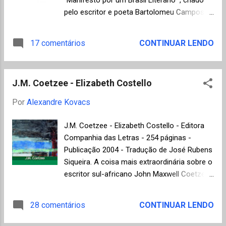
Correia de Brito Satolep (Cosac Naify) -
pelo escritor e poeta Bartolomeu Campos
Vitor Ramil Manual da paixão solitária (Cia
de Queirós . O objetivo deste documento é
das Letras) - Moacyr Scliar A parede no
debater idéias em torno da divulgação da
17 comentários
CONTINUAR LENDO
escuro (Record) - Altair Martins O livro dos
literatura. O manifesto pode ser assinado no
nomes (Cia das Letras) - Maria Esther
site http://www.brasilliterario.org.br/, que
Maciel Um livro em fuga (Record) - Edgar
abriga um fórum de discussão, enquetes e
Telles Ribeiro Heranças (Rocco) - Silviano
J.M. Coetzee - Elizabeth Costello
notícias relacionados ao tema. Segue um
San...
trecho do manifesto: "É no mundo possível
Por
Alexandre Kovacs
da ficção que o homem se encontra
realmente livre para pensar, configurar
J.M. Coetzee - Elizabeth Costello - Editora
alternativas, deixar agir a fantasia. Na
Companhia das Letras - 254 páginas -
literatura que, liberto do agir prático e da
Publicação 2004 - Tradução de José Rubens
necessidade, o sujeito viaja por outro mundo
Siqueira. A coisa mais extraordinária sobre o
possível. Sem preconceitos em sua
escritor sul-africano John Maxwell Coetzee,
construção, daí sua possibilidade intrínseca
Nobel de literatura 2003, além da sua
de inclusão, a literatura nos acolhe sem
capacidade de me fazer quase sempre
28 comentários
CONTINUAR LENDO
ignorar nossa incompletude." Talvez este
perder a estação de metrô, é a habilidade de
movimento não seja tão "urgente" quanto
sintetizar em vinte páginas o que outros