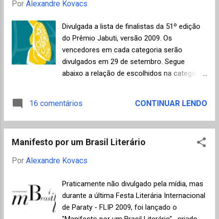
Por
Alexandre Kovacs
Divulgada a lista de finalistas da 51º edição
do Prêmio Jabuti, versão 2009. Os
vencedores em cada categoria serão
divulgados em 29 de setembro. Segue
abaixo a relação de escolhidos na categoria
Romance . Segundo regulamento da
organização, podem concorrer apenas
16 comentários
CONTINUAR LENDO
obras inéditas, editadas no Brasil, entre 1º
de janeiro e 31 de dezembro de 2008. Na
versão do ano passado o grande vencedor
Manifesto por um Brasil Literário
da categoria romance foi Cristovão Tezza
com "O Filho Eterno" da Editora Record Ltda.
Por
Alexandre Kovacs
Finalistas Categoria Romance Flores azuis
(Cia das Letras) - Carola Saavedra
Praticamente não divulgado pela mídia, mas
Cordilheira (Cia das Letras) - Daniel Galera
durante a última Festa Literária Internacional
Órfãos do Eldorado (Cia das Letras) - Milton
de Paraty - FLIP 2009, foi lançado o
Hatoum Galiléia (Alfaguara) - Ronaldo
"Manifesto por um Brasil Literário" , criado