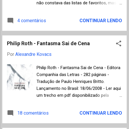
não constava das listas de favoritos, mas
de acordo com a Academia Sueca, a
escolha foi motivada pela "cartografia das
4 comentários
CONTINUAR LENDO
estruturas do poder e suas afiadas imagens
da resistência, rebelião e derrota do
indivíduo" citadas na obra de Llosa. O seu
Philip Roth - Fantasma Sai de Cena
último livro, "O Sonho do Celta", será posto à
venda em 3 de novembro nos países de
Por
Alexandre Kovacs
língua espanhola, segundo a editora
Alfaguara. O autor receberá um prêmio no
Philip Roth - Fantasma Sai de Cena - Editora
valor de 10 milhões de coroas suecas (1,5
Companhia das Letras - 282 páginas -
milhão de dólares). Mario Vargas Llosa é o
Tradução de Paulo Henriques Britto.
sexto escritor latino-americano a receber o
Lançamento no Brasil: 18/06/2008 - Ler aqui
Nobel. de literatura. Antes dele, foram
um trecho em pdf disponibilizado pela
premiados a escritora chilena Gabriela
Editora. Philip Roth (1933-2018) coloca em
Mistral (1945), o guatemalteco Miguel Ángel
cena, mais uma vez (talvez pela última vez),
18 comentários
CONTINUAR LENDO
Asturias (1967), o também chileno Pablo
o seu alter ego Nathan Zuckerman em um
Neruda (1971), o colombiano Gabriel García
romance que conta o sofrimento do
Márquez (1982) e o mexicano Octavio Paz