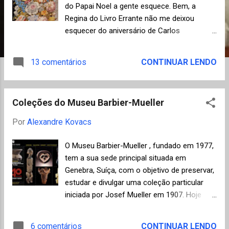
n
do Papai Noel a gente esquece. Bem, a
s
Regina do Livro Errante não me deixou
esquecer do aniversário de Carlos
Drummond de Andrade (1902-1987) que
estaria fazendo 108 anos no dia 31/10.
13 comentários
CONTINUAR LENDO
Resolvi postar umas flores, no meio do
caminho, para o nosso eterno e universal
poeta de Itabira que, por falta de definição
Coleções do Museu Barbier-Mueller
melhor, chamamos de modernista. Tenho
dúvidas sobre o enquadramento da obra de
Por
Alexandre Kovacs
Drummond na fase modernista, mas uma
coisa eu garanto, ele continua sendo um
O Museu Barbier-Mueller , fundado em 1977,
dos poetas mais modernos da literatura
tem a sua sede principal situada em
contemporânea brasileira. Vai, Carlos! Ser
Genebra, Suíça, com o objetivo de preservar,
gauche na vida. Não existe maneira melhor
estudar e divulgar uma coleção particular
de lembrar um escritor do que reler o seu
iniciada por Josef Mueller em 1907. Hoje
trabalho. Marco Lucchesi definiu muito bem
esta coleção já acumula mais de 7000
a essência de Carlos Drummond de Andrade
objetos de arte, incluindo trabalhos da
6 comentários
CONTINUAR LENDO
no prefácio de "Antologia Poética" (Editora