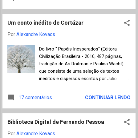
antiguidade clássica e tribal assim como
Record - 2001): " Uma das coisas que mais
esculturas, máscaras e ornamentos de
impressionam em toda a poesia de
civilizações "primitivas" de todo o mundo,
Drummond é a sua maravilhosa capacidade
Um conto inédito de Cortázar
até mesmo do Brasil. O Museu publica
de ser contemporâneo. Nã...
constantemente livros e catálogos para
Por
Alexandre Kovacs
acompanhar as exposições de que participa
em todo o mundo. Vinte anos após a
Do livro " Papéis Inesperados" (Editora
fundação da sede de Genebra, em 1997, foi
Civilização Brasileira - 2010, 487 páginas,
inaugurado o Museu Barbier-Mueller em
tradução de Ari Roitman e Paulina Wacht)
Barcelona, Espanha, com coleções
que consiste de uma seleção de textos
representativas das culturas pré-hispânicas
inéditos e dispersos escritos por Julio
da América Central, andina e da Amazônia.
Cortázar (1914-1984) ao longo da vida,
As principais áreas de interesse do Museu
encontrados, em sua maioria, numa velha
17 comentários
CONTINUAR LENDO
são, em ordem de importância, África, Índias
cômoda. Compilação de Aurora Bernárdez,
Orientais (Indonésia "primitiva"), as
viúva do escritor, e Carles Álvarez Garriga. O
Américas (pré e pós-colombiana), Ásia
"conto-poema" abaixo, tão inserido no
tribal e, de uma forma geral, as fases pré-
Biblioteca Digital de Fernando Pessoa
lirismo fantástico de Cortázar foi publicado
hist...
somente no jornal mexicano "Unomásuno"
Por
Alexandre Kovacs
em 11 de abril de 1981. Peripécias da Água