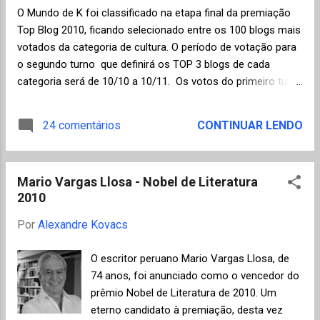
pessoas circulem pelos jardins nos quatro
O Mundo de K foi classificado na etapa final da premiação
dias do evento. Além de oferecer descontos
Top Blog 2010, ficando selecionado entre os 100 blogs mais
de até 40% sobre o preço da capa, a
votados da categoria de cultura. O período de votação para
Primavera dos Livros contará com a
o segundo turno que definirá os TOP 3 blogs de cada
presença dos editores nos estandes e
categoria será de 10/10 a 10/11. Os votos do primeiro turno
atividades para adultos e crianças, música,
não serão computados para o segundo turno , sendo assim:
cinema, exposições e lançamento de livros.
serão zerados os votos dos selecionados TOP 100 quando
24 comentários
CONTINUAR LENDO
Uma excelente dica para o próximo final de
passam para a fase final TOP 3 , concorrendo todos em
semana no Rio de Janeiro.
igualdade no segundo turno. Logo, infelizmente será
necessário votar mais uma vez para esta fase final. Se os
Mario Vargas Llosa - Nobel de Literatura
amigos ainda tiverem paciência para tanto ficarei muito
2010
agradecido. Segundo a organização do Top Blog foram
inscritos este ano 15.148 blogs que receberam mais de 1
Por
Alexandre Kovacs
milhão e cem mil votos. Já estou muito satisfeito de ter
sido incluído nesta seleção. Muito obrigado mais uma vez a
O escritor peruano Mario Vargas Llosa, de
todos os amigos que participaram votando na primeira fase!
74 anos, foi anunciado como o vencedor do
prêmio Nobel de Literatura de 2010. Um
eterno candidato à premiação, desta vez