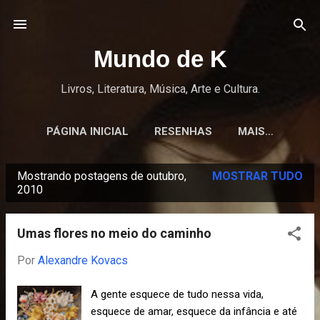
Pular para o conteúdo principal
Mundo de K
Livros, Literatura, Música, Arte e Cultura.
PÁGINA INICIAL
RESENHAS
MAIS…
Mostrando postagens de outubro,
MOSTRAR TUDO
P
2010
o
s
Umas flores no meio do caminho
t
Por
Alexandre Kovacs
a
g
A gente esquece de tudo nessa vida,
e
esquece de amar, esquece da infância e até