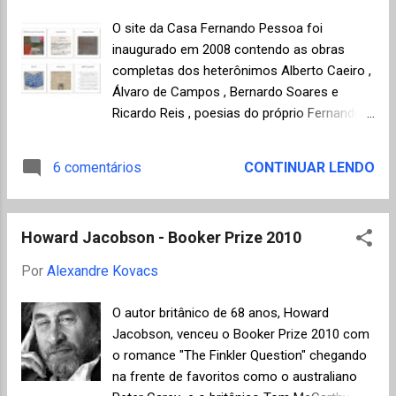
(Julio Cortázar) Basta conhecê-la um
O site da Casa Fernando Pessoa foi
pouquinho para entender que a água está
inaugurado em 2008 contendo as obras
cansada de ser líquido. Prova disso é que na
completas dos heterônimos Alberto Caeiro ,
primeira oportunidade se transforma em
Álvaro de Campos , Bernardo Soares e
gelo ou vapor, o que tampouco a satisfaz; o
Ricardo Reis , poesias do próprio Fernando
vapor se perde em absurdas divagações e o
Pessoa e um banco de dados de poetas
gelo é tosco e desajeitado, fica quieto onde
consagrados. Adicionalmente encontramos
6 comentários
CONTINUAR LENDO
pode e de modo geral só serve para dar
também Cronologia , Fotobiografia e Roteiro
vivacidade aos pinguins e aos gin and tonic.
Pessoano. Agora, além de todas as
Por isso a água delicadamente escolhe a ...
preciosas informações acima, em um
Howard Jacobson - Booker Prize 2010
trabalho conjunto da Casa Fernando
Pessoa, o Centro de Linguística da
Por
Alexandre Kovacs
Universidade de Lisboa e apoio da Fundação
Vodafone, o processo de catalogação e
O autor britânico de 68 anos, Howard
digitalização da Biblioteca particular de
Jacobson, venceu o Booker Prize 2010 com
Fernando Pessoa está também disponível
o romance "The Finkler Question" chegando
online. Conforme nota dos organizadores, o
na frente de favoritos como o australiano
objetivo do projeto é " dar visibilidade virtual