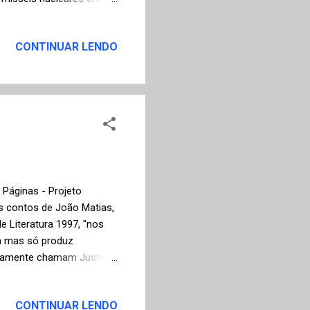
 marcou o auge da Guerra
da Grande Guerra. Roland
CONTINUAR LENDO
ssivo com sua
emor de que o mundo
 término do casamento do
ho, deixando apenas um
 Páginas - Projeto
Os contos de João Matias,
e Literatura 1997, "nos
ca mas só produz
icamente chamam Justiça."
ta os seus personagens,
terior ou nas metrópoles,
CONTINUAR LENDO
porâneo amargo que