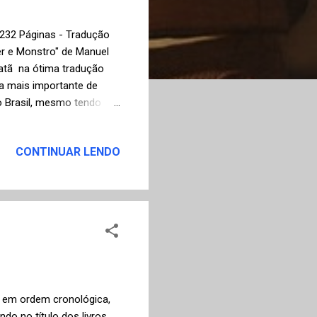
 232 Páginas - Tradução
er e Monstro" de Manuel
atã na ótima tradução
a a mais importante de
no Brasil, mesmo tendo
5. O romance, lançado
ineasta Béla Tarr em 1994
CONTINUAR LENDO
, o tempo que leva a
 bem mais tempo e,
 e caudalosas frases em
co...
o em ordem cronológica,
o no título dos livros