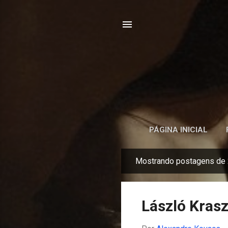
PÁGINA INICIAL
Mostrando postagens de
P
o
s
László Kra
t
a