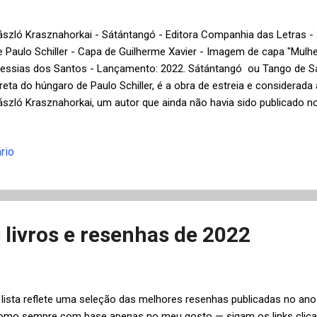
ászló Krasznahorkai - Sátántangó - Editora Companhia das Letras -
e Paulo Schiller - Capa de Guilherme Xavier - Imagem de capa "Mulh
essias dos Santos - Lançamento: 2022. Sátántangó ou Tango de S
ireta do húngaro de Paulo Schiller, é a obra de estreia e considerad
ászló Krasznahorkai, um autor que ainda não havia sido publicado 
ido vencedor do prestigiado Man Booker International Prize em 201
riginalmente na Hungria em 1985, foi adaptado para o cinema pelo c
rio
m uma produção em preto e branco de sete horas e meia de duração
eitura do livro, segundo Béla Tarr. Na verdade, Sátántangó demanda
rincipalmente, atenção do leitor, devido à prosa que utiliza longas
arágrafos que ocupam todo os capítulos muitas vezes em fluxos de 
livros e resenhas de 2022
 lista reflete uma seleção das melhores resenhas publicadas no an
omo sempre com base apenas no meu gosto — sigam os links clicand