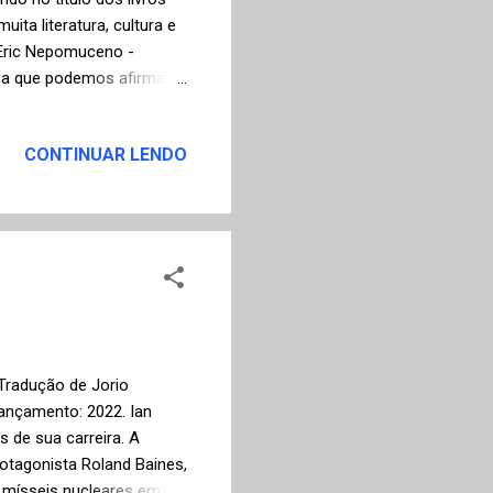
ta literatura, cultura e
 Eric Nepomuceno -
sa que podemos afirmar
ele é o mais latino-
e Luis Borges, Julio
CONTINUAR LENDO
entre outros, tenha de
ritores. O relançamento
rinta anos após a sua
alidade e atualidade dos
 Tradução de Jorio
Lançamento: 2022. Ian
 de sua carreira. A
rotagonista Roland Baines,
s mísseis nucleares em