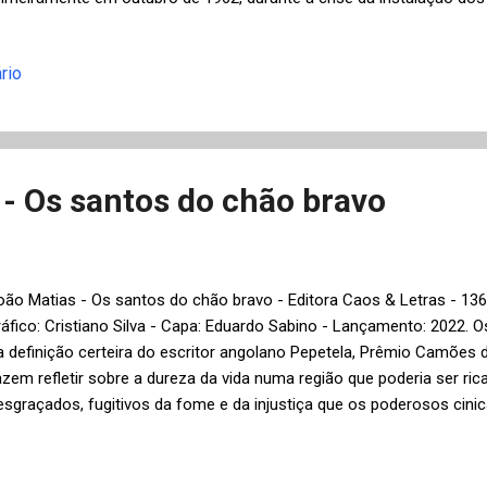
uba pela União Soviética, uma provocação aos Estados Unidos que
ria entre as duas maiores superpotências da época depois da Segun
rio
aines, então com 14 anos, mantém um relacionamento sexual obse
rofessora de piano, Miriam Cornell, de 25 anos, influenciado pelo t
stivesse prestes a acabar. Em paralelo, acompanhamos em 1986 o
esmo Roland com Alissa que o abandona após o nascimento do fil
ilhete lacônico: "Não tente me...
 - Os santos do chão bravo
oão Matias - Os santos do chão bravo - Editora Caos & Letras - 136
ráfico: Cristiano Silva - Capa: Eduardo Sabino - Lançamento: 2022. 
a definição certeira do escritor angolano Pepetela, Prêmio Camões d
azem refletir sobre a dureza da vida numa região que poderia ser ri
esgraçados, fugitivos da fome e da injustiça que os poderosos cin
 neste Nordeste violento e sem esperança que o autor nos apresen
ofrendo com a desigualdade social e o abandono político, seja no in
 s contos desta coletânea nos mostram um regionalismo contem