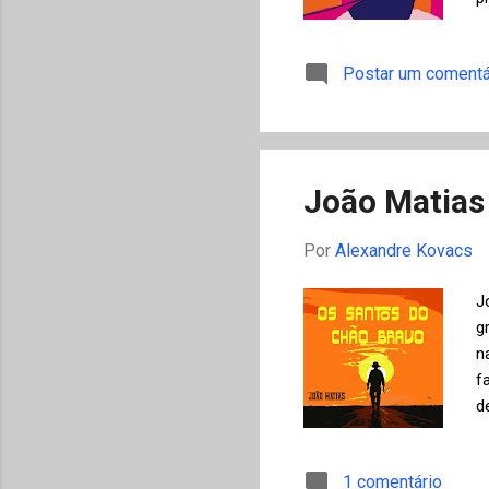
C
F
Postar um comentá
B
p
e
m
b
João Matias
Por
Alexandre Kovacs
J
g
n
f
d
É
s
1 comentário
o