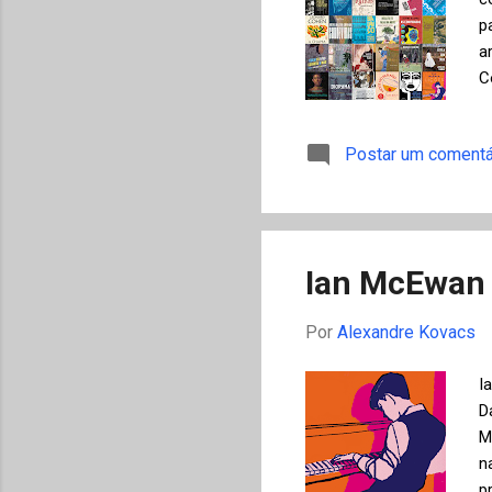
p
a
C
c
a
Postar um comentá
C
a
p
p
te
Ian McEwan 
Por
Alexandre Kovacs
I
D
M
n
p