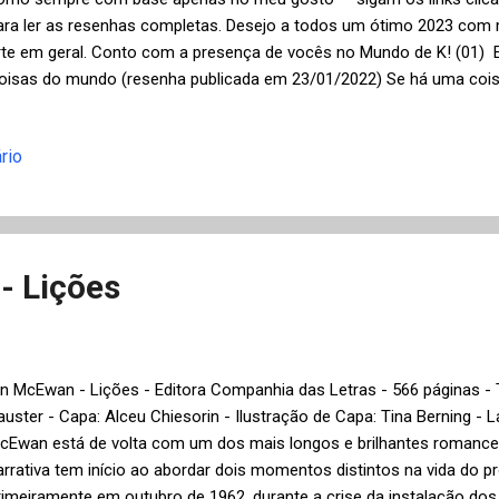
ara ler as resenhas completas. Desejo a todos um ótimo 2023 com mui
rte em geral. Conto com a presença de vocês no Mundo de K! (01)
oisas do mundo (resenha publicada em 23/01/2022) Se há uma coi
om certeza do escritor, jornalista e tradutor Eric Nepomuceno é que 
mericano dos nossos autores; talvez por ter traduzido obras de Jorg
rio
ortázar, Carlos Fuentes, Eduardo Galeano e Gabriel García Márquez, 
lguma forma assimilado um pouco do estilo de cada um desses esc
ela Editora Patuá da antologia de contos Coisas do mundo , quase t
ublicação original, é uma ótima oportunidade para constatar a origin
...
- Lições
an McEwan - Lições - Editora Companhia das Letras - 566 páginas -
auster - Capa: Alceu Chiesorin - Ilustração de Capa: Tina Berning - 
cEwan está de volta com um dos mais longos e brilhantes romances
arrativa tem início ao abordar dois momentos distintos na vida do p
rimeiramente em outubro de 1962, durante a crise da instalação do