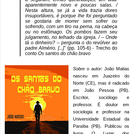
aparentemente novo e poucas salas. /
Nesta altura, se já a vida trazia dores
insuportáveis, é porque lhe foi perguntado
se gostaria de morrer sem sofrer ou
sofrendo, com um tiro na perna, na cabeça
ou no estômago. Os pombos fazem seu
julgamento, no telhado da igreja. / – Onde
tá o dinheiro? – pergunta o do revólver ao
padre Almério. [...]"
(pp. 105-6) - Trecho do
conto
Os santos do chão bravo
Sobre o autor
:
João Matias
nasceu em Juazeiro do
Norte (CE), mas é radicado
em João Pessoa (PB).
Escritor, sociólogo e
professor. É doutor em
sociologia e professor na
Universidade Estadual da
Paraíba (PB). Publicou os
livros
O Lugar dos