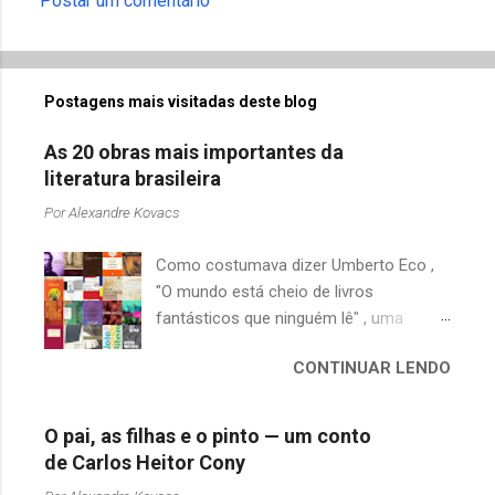
Postar um comentário
á
r
i
Postagens mais visitadas deste blog
o
s
As 20 obras mais importantes da
literatura brasileira
Por
Alexandre Kovacs
Como costumava dizer Umberto Eco ,
"O mundo está cheio de livros
fantásticos que ninguém lê" , uma
afirmação adequada, principalmente
CONTINUAR LENDO
quando falamos de clássicos da
literatura. Geralmente, no caso de
escritores brasileiros, somos forçados
O pai, as filhas e o pinto — um conto
a uma avaliação burocrática na escola e
de Carlos Heitor Cony
acabamos adquirindo uma certa