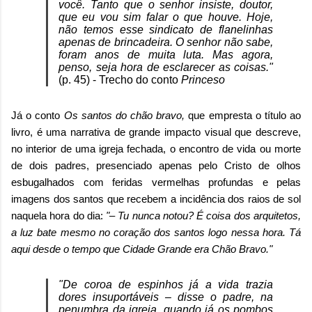
você. Tanto que o senhor insiste, doutor,
que eu vou sim falar o que houve. Hoje,
não temos esse sindicato de flanelinhas
apenas de brincadeira. O senhor não sabe,
foram anos de muita luta. Mas agora,
penso, seja hora de esclarecer as coisas."
(p. 45) - Trecho do conto
Princeso
Já o conto
Os santos do chão bravo,
que empresta o título ao
livro, é uma narrativa de grande impacto visual que descreve,
no interior de uma igreja fechada, o encontro de vida ou morte
de dois padres, presenciado apenas pelo Cristo de olhos
esbugalhados com feridas vermelhas profundas e pelas
imagens dos santos que recebem a incidência dos raios de sol
naquela hora do dia:
"– Tu nunca notou? É coisa dos arquitetos,
a luz bate mesmo no coração dos santos logo nessa hora. Tá
aqui desde o tempo que Cidade Grande era Chão Bravo."
"De coroa de espinhos já a vida trazia
dores insuportáveis – disse o padre, na
penumbra da igreja, quando já os pombos