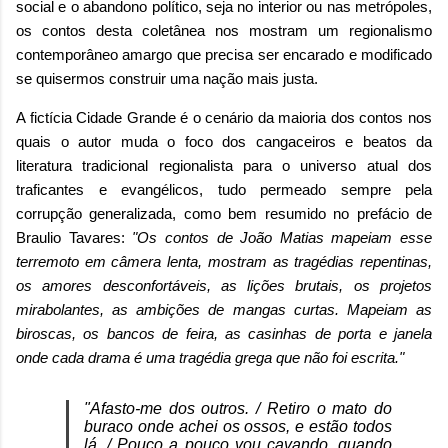
social e o abandono político, seja no interior ou nas metrópoles,
o
s contos desta coletânea nos mostram um
regionalismo
contemporâneo amargo que precisa ser encarado e modificado
se quisermos construir uma nação mais justa.
A fictícia Cidade Grande é o cenário da maioria dos contos nos
quais o autor muda o foco dos cangaceiros e beatos da
literatura tradicional regionalista para o universo atual dos
traficantes e evangélicos, tudo permeado sempre pela
corrupção generalizada, como bem resumido no prefácio de
Braulio Tavares:
"Os contos de João Matias mapeiam esse
terremoto em câmera lenta, mostram as tragédias repentinas,
os amores desconfortáveis, as lições brutais, os projetos
mirabolantes, as ambições de mangas curtas. Mapeiam as
biroscas, os bancos de feira, as casinhas de porta e janela
onde cada drama é uma tragédia grega que não foi escrita."
"Afasto-me dos outros. / Retiro o mato do
buraco onde achei os ossos, e estão todos
lá. / Pouco a pouco vou cavando, quando