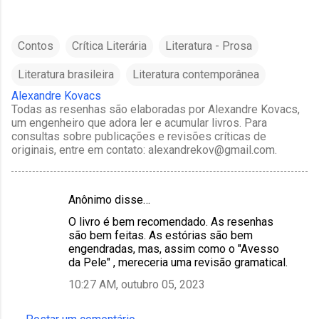
Contos
Crítica Literária
Literatura - Prosa
Literatura brasileira
Literatura contemporânea
Alexandre Kovacs
Todas as resenhas são elaboradas por Alexandre Kovacs,
um engenheiro que adora ler e acumular livros. Para
consultas sobre publicações e revisões críticas de
originais, entre em contato: alexandrekov@gmail.com.
Anônimo disse…
C
O livro é bem recomendado. As resenhas
o
são bem feitas. As estórias são bem
m
engendradas, mas, assim como o "Avesso
da Pele" , mereceria uma revisão gramatical.
e
10:27 AM, outubro 05, 2023
n
t