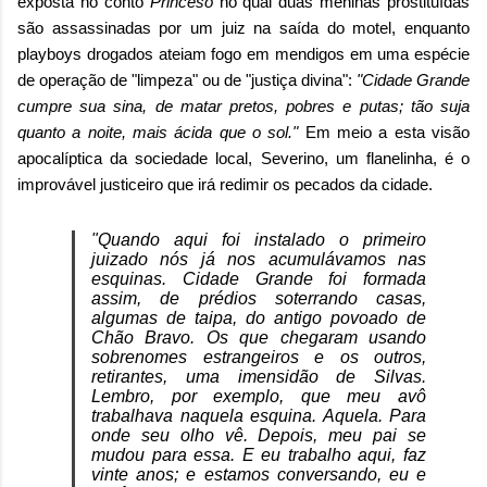
exposta no conto
Princeso
no qual duas meninas prostituídas
são assassinadas por um juiz na saída do motel, enquanto
playboys drogados ateiam fogo em mendigos em uma espécie
de operação de "limpeza" ou de "justiça divina":
"Cidade Grande
cumpre sua sina, de matar pretos, pobres e putas; tão suja
quanto a noite, mais ácida que o sol."
Em meio a esta visão
apocalíptica da sociedade local, Severino, um flanelinha, é o
improvável justiceiro que irá redimir os pecados da cidade.
"Quando aqui foi instalado o primeiro
juizado nós já nos acumulávamos nas
esquinas. Cidade Grande foi formada
assim, de prédios soterrando casas,
algumas de taipa, do antigo povoado de
Chão Bravo. Os que chegaram usando
sobrenomes estrangeiros e os outros,
retirantes, uma imensidão de Silvas.
Lembro, por exemplo, que meu avô
trabalhava naquela esquina. Aquela. Para
onde seu olho vê. Depois, meu pai se
mudou para essa. E eu trabalho aqui, faz
vinte anos; e estamos conversando, eu e