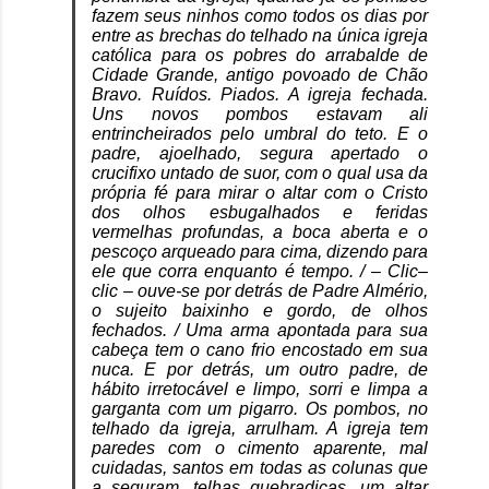
fazem seus ninhos como todos os dias por
entre as brechas do telhado na única igreja
católica para os pobres do arrabalde de
Cidade Grande, antigo povoado de Chão
Bravo. Ruídos. Piados. A igreja fechada.
Uns novos pombos estavam ali
entrincheirados pelo umbral do teto. E o
padre, ajoelhado, segura apertado o
crucifixo untado de suor, com o qual usa da
própria fé para mirar o altar com o Cristo
dos olhos esbugalhados e feridas
vermelhas profundas, a boca aberta e o
pescoço arqueado para cima, dizendo para
ele que corra enquanto é tempo. / – Clic–
clic – ouve-se por detrás de Padre Almério,
o sujeito baixinho e gordo, de olhos
fechados. / Uma arma apontada para sua
cabeça tem o cano frio encostado em sua
nuca. E por detrás, um outro padre, de
hábito irretocável e limpo, sorri e limpa a
garganta com um pigarro. Os pombos, no
telhado da igreja, arrulham. A igreja tem
paredes com o cimento aparente, mal
cuidadas, santos em todas as colunas que
a seguram, telhas quebradiças, um altar