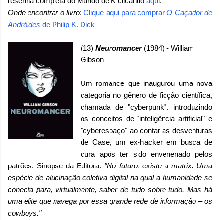
resenha completa do Mundo de K clicando
aqui
.
Onde encontrar o livro
:
Clique aqui para comprar
O Caçador de
Andróides
de Philip K. Dick
(13)
Neuromancer
(1984) - William
Gibson
Um romance que inaugurou uma nova
categoria no gênero de ficção científica,
chamada de "cyberpunk", introduzindo
os conceitos de "inteligência artificial" e
"cyberespaço" ao contar as desventuras
de Case, um ex-hacker em busca de
cura após ter sido envenenado pelos
patrões. Sinopse da Editora:
"No futuro, existe a matrix. Uma
espécie de alucinação coletiva digital na qual a humanidade se
conecta para, virtualmente, saber de tudo sobre tudo. Mas há
uma elite que navega por essa grande rede de informação
–
os
cowboys."