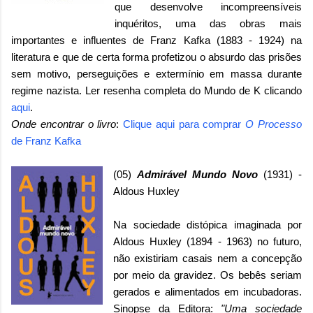
que desenvolve incompreensíveis
inquéritos, uma das obras mais
importantes e influentes de Franz Kafka (1883 - 1924) na
literatura e que de certa forma profetizou o absurdo das prisões
sem motivo, perseguições e extermínio em massa durante
regime nazista. Ler resenha completa do Mundo de K clicando
aqui
.
Onde encontrar o livro
:
Clique aqui para comprar
O Processo
de Franz Kafka
(05)
Admirável Mundo Novo
(1931) -
Aldous Huxley
Na sociedade distópica imaginada por
Aldous Huxley (1894 - 1963) no futuro,
não existiriam casais nem a concepção
por meio da gravidez. Os bebês seriam
gerados e alimentados em incubadoras.
Sinopse da Editora:
"Uma sociedade