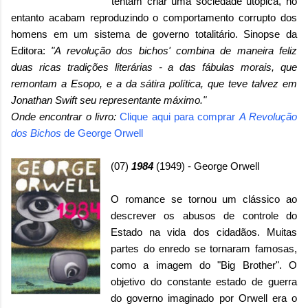
tentam criar uma sociedade utópica, no
entanto acabam reproduzindo o comportamento corrupto dos
homens em um sistema de governo totalitário. Sinopse da
Editora:
"A revolução dos bichos' combina de maneira feliz
duas ricas tradições literárias - a das fábulas morais, que
remontam a Esopo, e a da sátira política, que teve talvez em
Jonathan Swift seu representante máximo."
Onde encontrar o livro:
Clique aqui para comprar
A Revolução
dos Bichos
de George Orwell
(07)
1984
(1949) - George Orwell
O romance se tornou um clássico ao
descrever os abusos de controle do
Estado na vida dos cidadãos. Muitas
partes do enredo se tornaram famosas,
como a imagem do "Big Brother". O
objetivo do constante estado de guerra
do governo imaginado por Orwell era o