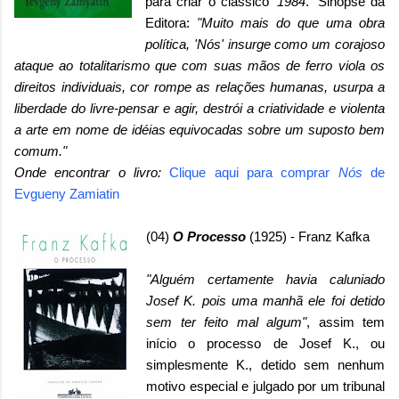
para criar o clássico '
1984
.' Sinopse da
Editora:
"Muito mais do que uma obra
política, 'Nós' insurge como um corajoso
ataque ao totalitarismo que com suas mãos de ferro viola os
direitos individuais, cor rompe as relações humanas, usurpa a
liberdade do livre-pensar e agir, destrói a criatividade e violenta
a arte em nome de idéias equivocadas sobre um suposto bem
comum."
Onde encontrar o livro:
Clique aqui para comprar
Nós
de
Evgueny Zamiatin
(04)
O Processo
(1925) - Franz Kafka
"Alguém certamente havia caluniado
Josef K. pois uma manhã ele foi detido
sem ter feito mal algum"
, assim tem
início o processo de Josef K., ou
simplesmente K., detido sem nenhum
motivo especial e julgado por um tribunal