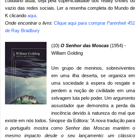
cotidiano atual, seja pela superficialidade dos reality shows ou
vazio das redes sociais. Ler a resenha completa do Mundo de
K clicando
aqui
.
Onde encontrar o livro
:
Clique aqui para comprar
Farenheit 451
de Ray Bradbury
(10)
O Senhor das Moscas
(1954) -
William Golding
Um grupo de meninos, sobreviventes
em uma ilha deserta, se organiza em
uma sociedade à espera do resgate e
perdem a noção de civilidade em uma
selvagem luta pelo poder. Um argumento
assustador que demonstra a perda da
inocência devido à natureza do mal que
existe em nós todos. Sinopse da Editora:
"A nova tradução para
o português mostra como Senhor das Moscas mantém o
mesmo impacto desde o seu lançamento: um clássico