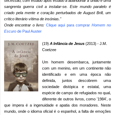
secessão, com estado após estado a abandonar a união e uma
sangrenta guerra civil a instalar-se. Este mundo paralelo é
criado pela mente e coração perturbados de August Brill, um
crítico literário vítima de insónias."
Onde encontrar o livro:
Clique aqui para comprar
Homem no
Escuro
de Paul Auster
(19)
A Infância de Jesus
(2013) - J.M.
Coetzee
Um homem desembarca, juntamente
com um menino, em um continente não
identificado e em uma época não
definida, juntos descobrem uma
sociedade distópica e estatal, uma
espécie de campo de refugiados no qual,
diferente de outros livros, como '1984', o
que impera é a ingenuidade e apatia dos moradores. Neste
mundo, onde o idioma oficial é o espanhol, a falta de emoções