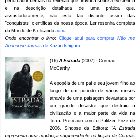
perturbador demais na reflexão que provoca sobre a existência
e na descrição detalhada de uma prática que,
assustadoramente, não está tão distante assim das
"conquistas" científicas da nossa época. Ler resenha completa
do Mundo de K clicando
aqui
.
Onde encontrar o livro
:
Clique aqui para comprar
Não me
Abandone Jamais
de Kazuo Ishiguro
(16)
A Estrada
(2007) - Cormac
McCarthy
A epopéia de um pai e seu jovem filho ao
longo de um período de vários meses
através de uma paisagem devastada por
um grande desastre que destruiu a
civilização e a maior parte da vida na
Terra. Premiado com o Pulitzer Prize de
2006. Sinopse da Editora:
"A Estrada
representa uma mudança surpreendente na ficção de Cormac