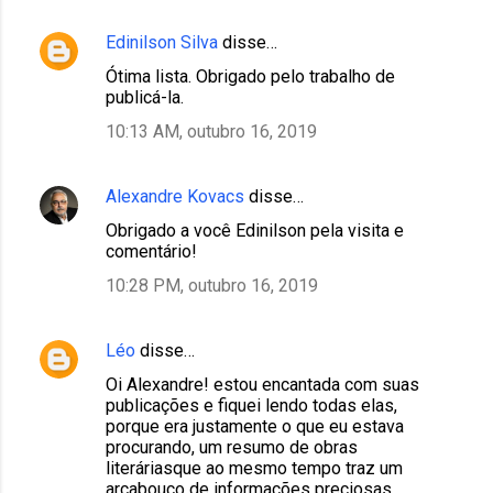
Edinilson Silva
disse…
C
Ótima lista. Obrigado pelo trabalho de
o
publicá-la.
m
10:13 AM, outubro 16, 2019
e
n
Alexandre Kovacs
disse…
t
Obrigado a você Edinilson pela visita e
á
comentário!
r
10:28 PM, outubro 16, 2019
i
o
Léo
disse…
s
Oi Alexandre! estou encantada com suas
publicações e fiquei lendo todas elas,
porque era justamente o que eu estava
procurando, um resumo de obras
literáriasque ao mesmo tempo traz um
arcabouço de informações preciosas.