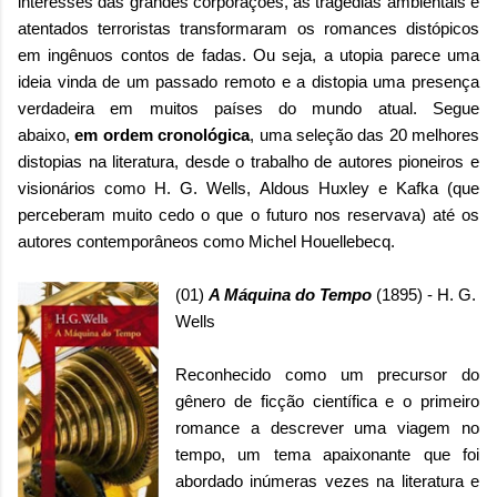
interesses das grandes corporações, as tragédias ambientais e
atentados terroristas transformaram os romances distópicos
em ingênuos contos de fadas. Ou seja, a utopia parece uma
ideia vinda de um passado remoto e a distopia uma presença
verdadeira em muitos países do mundo atual.
Segue
abaixo,
em ordem cronológica
, uma seleção das 20 melhores
distopias na literatura, desde o trabalho de autores pioneiros e
visionários como H. G. Wells, Aldous Huxley e Kafka (que
perceberam muito cedo o que o futuro nos reservava) até os
autores contemporâneos como
Michel Houellebecq.
(01)
A Máquina do Tempo
(1895) - H. G.
Wells
Reconhecido como um precursor do
gênero de ficção científica e o primeiro
romance a descrever uma viagem no
tempo, um tema apaixonante que foi
abordado inúmeras vezes na literatura e