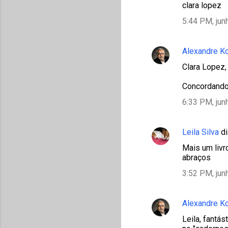
clara lopez
5:44 PM, jun
Alexandre K
Clara Lopez, 
Concordando 
6:33 PM, jun
Leila Silva
di
Mais um livro
abraços
3:52 PM, jun
Alexandre K
Leila, fantá