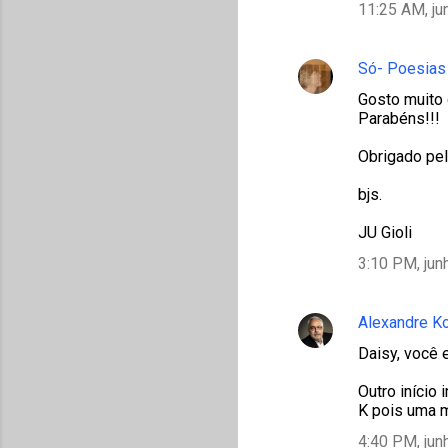
11:25 AM, ju
Só- Poesias 
Gosto muito 
Parabéns!!!
Obrigado pel
bjs.
JU Gioli
3:10 PM, jun
Alexandre K
Daisy, você 
Outro início
K pois uma m
4:40 PM, jun