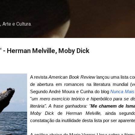
Pular para o conteúdo principal
, Arte e Cultura.
" - Herman Melville, Moby Dick
A revista
American Book Review
lançou uma lista c
de abertura em romances na literatura mundial (v
Segundo André Moura e Cunha do blog
Nunca Mais
"
um mero exercício teórico e hiperbólico para se disc
literária". A frase ganhadora: "
Me chamem de Isma
Moby Dick
de
Herman Melville,
ainda segundo
constatação da inutilidade desta lista por ser aparen
A análise abaixo de Mario Vargas Llosa sobre a fórm