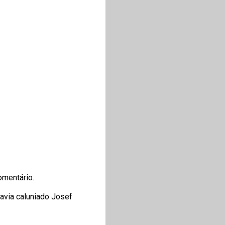
omentário.
havia caluniado Josef