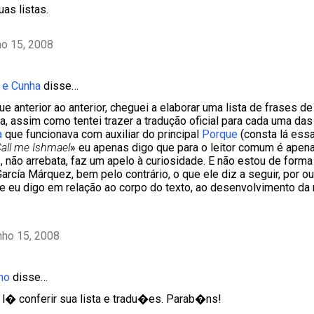
as listas.
ho 15, 2008
 e Cunha
disse…
e anterior ao anterior, cheguei a elaborar uma lista de frases d
a, assim como tentei trazer a tradução oficial para cada uma da
a
que funcionava com auxiliar do principal
Porque
(consta lá essa
all me Ishmael
» eu apenas digo que para o leitor comum é ape
s, não arrebata, faz um apelo à curiosidade. E não estou de for
García Márquez, bem pelo contrário, o que ele diz a seguir, por o
ue eu digo em relação ao corpo do texto, ao desenvolvimento da n
nho 15, 2008
ho
disse…
 l� conferir sua lista e tradu�es. Parab�ns!