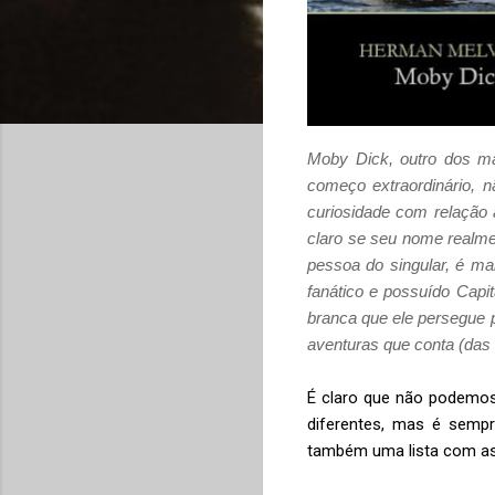
Moby Dick, outro dos ma
começo extraordinário, n
curiosidade com relação 
claro se seu nome realmen
pessoa do singular, é ma
fanático e possuído Capit
branca que ele persegue 
aventuras que conta (das d
É claro que não podemos
diferentes, mas é semp
também uma lista com as