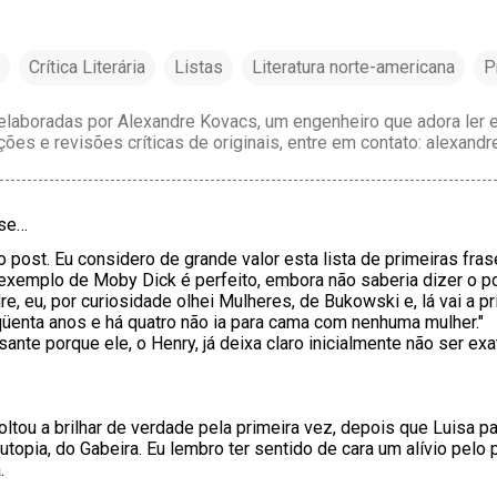
Crítica Literária
Listas
Literatura norte-americana
P
laboradas por Alexandre Kovacs, um engenheiro que adora ler e 
ções e revisões críticas de originais, entre em contato: alexan
sse…
o post. Eu considero de grande valor esta lista de primeiras fras
exemplo de Moby Dick é perfeito, embora não saberia dizer o po
, eu, por curiosidade olhei Mulheres, de Bukowski e, lá vai a pr
nqüenta anos e há quatro não ia para cama com nenhuma mulher."
sante porque ele, o Henry, já deixa claro inicialmente não ser e
oltou a brilhar de verdade pela primeira vez, depois que Luisa part
topia, do Gabeira. Eu lembro ter sentido de cara um alívio pel
.