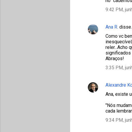
no "cadernos 
9:42 PM, jun
Ana R.
disse
Como vc bem 
inesquecível
reler...Acho
significados a
Abraços!
3:35 PM, jun
Alexandre K
Ana, existe 
"Nós mudamos
cada lembran
9:34 PM, jun