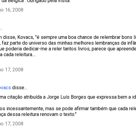
da Bélgica". Obrigado pela visita.
ho 16, 2008
…
disse, Kovacs, "é sempre uma boa chance de relembrar bons li
, faz parte do universo das minhas melhores lembranças da infânc
 que poderia dedicar-me a reler tantos livros, parece que apreen
 cada releitura....
ho 17, 2008
ovacs
disse…
uma citação atribuída a Jorge Luís Borges que expressa bem a id
 incessantemente, mas se pode afirmar também que cada relei
ça dessa releitura renovam o texto."
ho 17, 2008