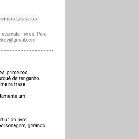
rêmios Literários
acumular livros. Para
drekov@gmail.com.
es, primeiros
rquê de ter ganho.
imeira frase:
xatamente um
iu." do livro
o personagem, gerando