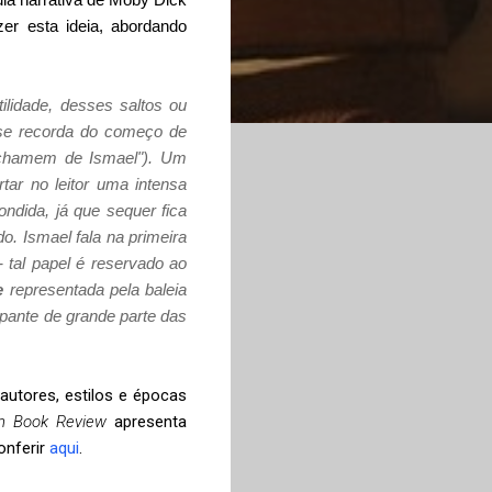
zer esta ideia, abordando
lidade, desses saltos ou
 se recorda do começo de
e chamem de Ismael"). Um
tar no leitor uma intensa
ondida, já que sequer fica
o. Ismael fala na primeira
 tal papel é reservado ao
e
representada pela baleia
pante de grande parte das
utores, estilos e épocas
n Book Review
apresenta
onferir
aqui
.