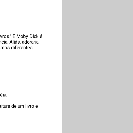
vros." E Moby Dick é
ia. Aliás, adoraria
demos diferentes
éia:
tura de um livro e