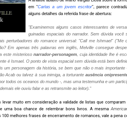
em "
Cartas a um jovem escritor
", parece contradi
alguns detalhes da referida frase de abertura:
"Examinemos alguns casos interessantes de versati
guinadas espaciais do narrador. Sem dúvida você
is perturbadores do romance universal: "Call me Ishmael" ("M
ão? Em apenas três palavras em inglês, Melville consegue desper
a este misterioso
narrador-personagem
, cuja identidade lhe é esc
te é Ismael. O ponto de vista espacial sem dúvida está bem definid
is um personagem da história, se bem que não o mais importante -
ão Acab ou talvez à sua inimiga, a torturante
ausência onipresent
por todos os oceanos do mundo -, mas uma testemunha e um partici
emais ele ouviu falar e as retransmite ao leitor)."
 levar muito em consideração a validade de listas que comparam a
re uma boa chance de relembrar bons livros. A mesma
America
 100 melhores frases de encerramento de romances, vale a pena c