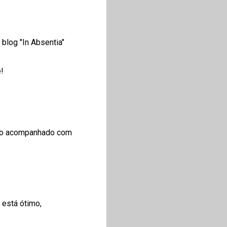
 blog "In Absentia"
!
enho acompanhado com
está ótimo,