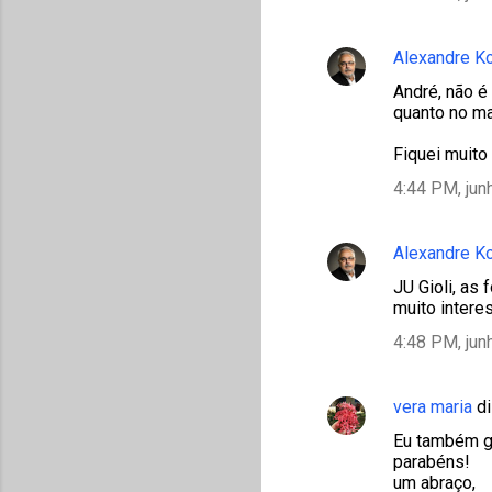
Alexandre K
André, não é
quanto no ma
Fiquei muito
4:44 PM, jun
Alexandre K
JU Gioli, as
muito intere
4:48 PM, jun
vera maria
di
Eu também go
parabéns!
um abraço,