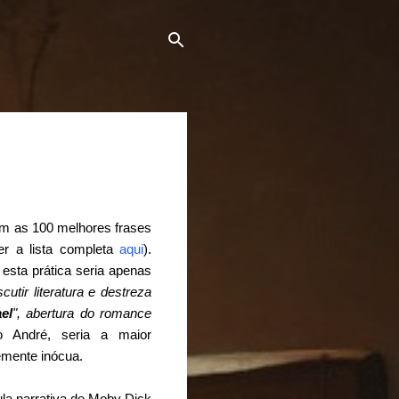
om as 100 melhores frases
er a lista completa
aqui
).
esta prática seria apenas
utir literatura e destreza
el
", abertura do romance
 André, seria a maior
temente inócua.
ula narrativa de Moby Dick