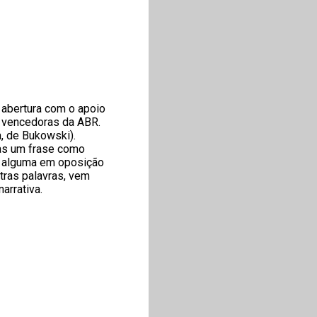
e abertura com o apoio
s vencedoras da ABR.
, de Bukowski).
nas um frase como
ma alguma em oposição
utras palavras, vem
arrativa.