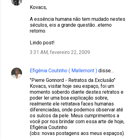
C
Kovacs,
o
m
A essência humana não tem mudado nestes
séculos, eis a grande questão...eterno
e
retorno.
n
Lindo post!
t
3:31 AM, fevereiro 22, 2009
á
r
i
Efigênia Coutinho ( Mallemont )
disse…
o
"Pierre Gonnord - Retratos da Exclusão"
Kovacs, visitar hoje seu espaço, foi um
s
momento soberdo diante destes retratos e
poder ler uma boa explicação sobre,
realmente ele retratava faces humanas
diferenciadas, onde podemos observar até
os sulcos da pele. Meus cumprimentos a
você por nos brindar com essa arte de hoje,
Efigênia Coutinho
(obs: novas postagens aos meus espaços).