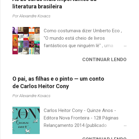
literatura brasileira
Por
Alexandre Kovacs
Como costumava dizer Umberto Eco ,
"O mundo está cheio de livros
fantásticos que ninguém lê" , uma
afirmação adequada, principalmente
CONTINUAR LENDO
quando falamos de clássicos da
literatura. Geralmente, no caso de
escritores brasileiros, somos forçados
O pai, as filhas e o pinto — um conto
a uma avaliação burocrática na escola e
de Carlos Heitor Cony
acabamos adquirindo uma certa
Por
Alexandre Kovacs
antipatia a determinado livro ou autor
quando o objetivo deveria ser
Carlos Heitor Cony - Quinze Anos -
justamente o contrário. É surpreendente
Editora Nova Fronteira - 128 Páginas
como uma segunda visita a essas
Relançamento 2014 (publicado
obras, já em nossa maturidade, pode
originalmente em 1965) Uma antologia
revelar um tesouro empoeirado e