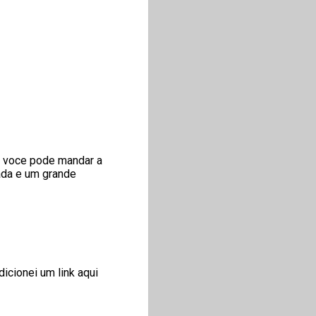
 voce pode mandar a
gada e um grande
dicionei um link aqui