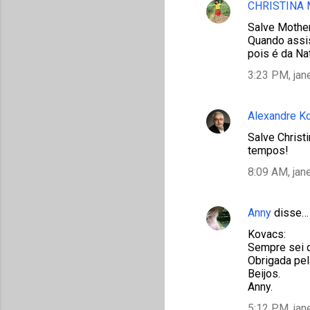
CHRISTINA
Salve Mother 
Quando assi
pois é da Na
3:23 PM, jan
Alexandre K
Salve Christ
tempos!
8:09 AM, jan
Anny
disse…
Kovacs:
Sempre sei q
Obrigada pel
Beijos.
Anny.
5:12 PM, jan