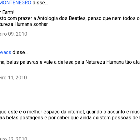
 MONTENEGRO
disse…
Earth!...
sto com prazer a Antologia dos Beatles, penso que nem todos 
tureza Humana sonhar...
eiro 09, 2010
ovacs
disse…
ina, belas palavras e vale a defesa pela Natureza Humana tão at
eiro 11, 2010
ue este é o melhor espaço da internet, quando o assunto é músic
as belas postagens e por saber que ainda existem pessoas de
eiro 12, 2010