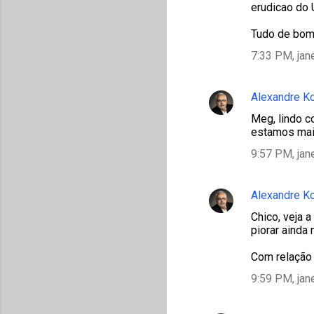
erudicao do
Tudo de bom
7:33 PM, jan
Alexandre K
Meg, lindo c
estamos mais
9:57 PM, jan
Alexandre K
Chico, veja 
piorar ainda m
Com relação 
9:59 PM, jan