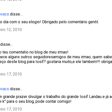
ovacs
disse…
 o dia com o seu elogio! Obrigado pelo comentário gentil.
eiro 12, 2010
disse…
o teu comentatio no blog de meu irmao!
hece alguns outros seguidoresamigos de meu irmao, quem sabe
eço deste blog para Iosif? gostaria muito,e ele tambem!!! obri
eiro 17, 2010
ovacs
disse…
 grande prazer divulgar o trabalho do grande Iosif Landau e já a
 k" para o seu blog, pode contar comigo!
eiro 17, 2010