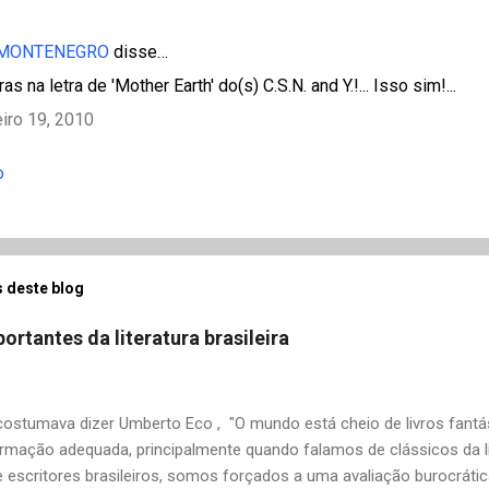
 MONTENEGRO
disse…
ras na letra de 'Mother Earth' do(s) C.S.N. and Y.!... Isso sim!...
eiro 19, 2010
o
 deste blog
ortantes da literatura brasileira
stumava dizer Umberto Eco , "O mundo está cheio de livros fantás
rmação adequada, principalmente quando falamos de clássicos da li
 escritores brasileiros, somos forçados a uma avaliação burocrát