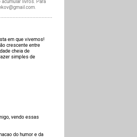
acumular livros. Para
drekov@gmail.com.
ista em que vivemos!
ão crescente entre
rdade cheia de
razer simples de
amigo, vendo essas
binacao do humor e da