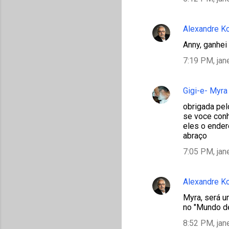
Alexandre K
Anny, ganhei
7:19 PM, jan
Gigi-e- Myra
obrigada pel
se voce con
eles o ender
abraço
7:05 PM, jan
Alexandre K
Myra, será um
no "Mundo de
8:52 PM, jan