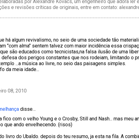
laboradas por Alexandre Kovacs, um engenheiro que adora ler e 
ções e revisões críticas de originais, entre em contato: alexan
e há algum revivalismo, no seio de uma sociedade tão material
am "com alma" sentem talvez com maior incidência essa crispaç
que são educados como tecnicistas,na falsa ilusão de uma libe
m defesa dos perigos constantes que nos rodeiam, limitando o p
 exemplo ...a música ao livre, no seio das paisagens simples.
o da meia idade...
eiro 08, 2010
emelhança
disse…
a fico com o velho Young e o Crosby, Still and Nash... mas meu 
o que ando envelhecendo. (risos)
do livro do Ubaldo. depois do teu resumo, ja esta na fila. A com