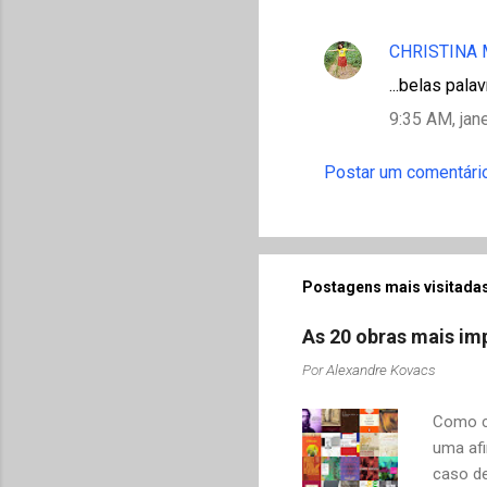
CHRISTINA
...belas palav
9:35 AM, jan
Postar um comentári
Postagens mais visitadas
As 20 obras mais imp
Por
Alexandre Kovacs
Como co
uma afi
caso de