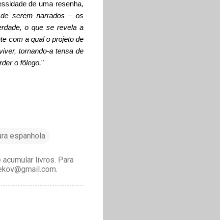
essidade de uma resenha,
s de serem narrados – os
erdade, o que se revela a
nte com a qual o projeto de
viver, tornando-a tensa de
der o fôlego.
"
ura espanhola
acumular livros. Para
drekov@gmail.com.