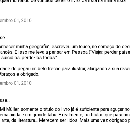
uei morrendo de vontade de ler o livro. Já está na minha lista.
tembro 01, 2010
se…
conhecer minha geografia”, escreveu um louco, no começo do sé
ancês. E isso me leva a pensar em Pessoa (“Viajar, perder países
r suicídios; perdê-los todos."
rdade de pegar um belo trecho para ilustrar, alargando a sua rese
Abraços e obrigado.
tembro 01, 2010
sse…
i Müller, somente o título do livro já é suficiente para aguçar n
 tema ainda é um grande tabu. E realmente, os títulos que passa
a arte, da literatura... Merecem ser lidos. Mais uma vez obrigado 