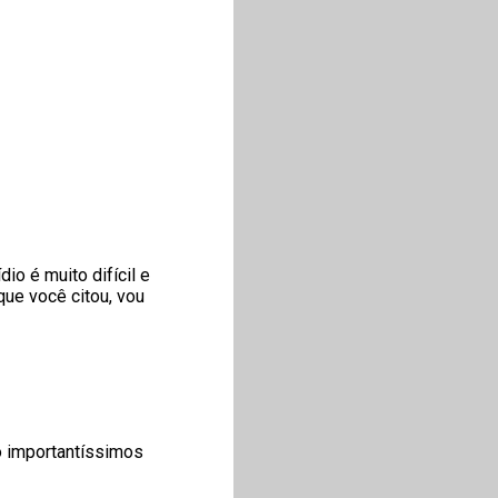
io é muito difícil e
que você citou, vou
o importantíssimos