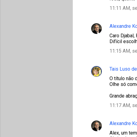
11:11 AM, s
Alexandre K
Caro Djabal
Difícil esco
11:15 AM, s
Tais Luso de
O título não 
Olhe só como 
Grande abraç
11:17 AM, s
Alexandre K
Alex, um tem