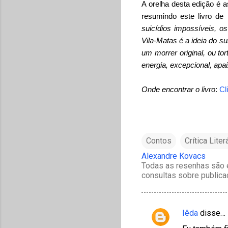
A orelha desta edição é a
resumindo este livro de 
suicídios impossíveis, o
Vila-Matas é a ideia do su
um morrer original, ou to
energia, excepcional, apa
Onde encontrar o livro
:
Cl
Contos
Crítica Liter
Alexandre Kovacs
Todas as resenhas são e
consultas sobre publica
Iêda
disse…
C