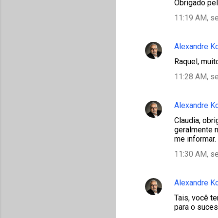
Obrigado pel
11:19 AM, s
Alexandre K
Raquel, muit
11:28 AM, s
Alexandre K
Claudia, obri
geralmente n
me informar.
11:30 AM, s
Alexandre K
Tais, você t
para o suces