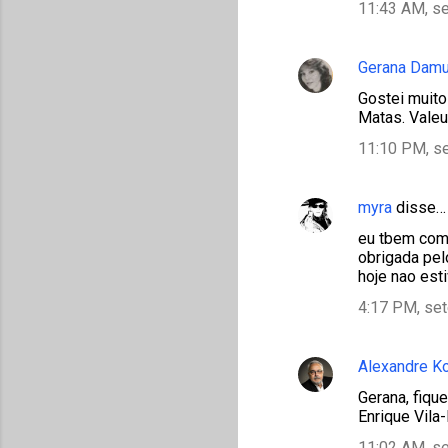
11:43 AM, s
Gerana Damu
Gostei muito
Matas. Valeu 
11:10 PM, s
myra
disse…
eu tbem como
obrigada pel
hoje nao est
4:17 PM, se
Alexandre K
Gerana, fiqu
Enrique Vila
11:02 AM, s