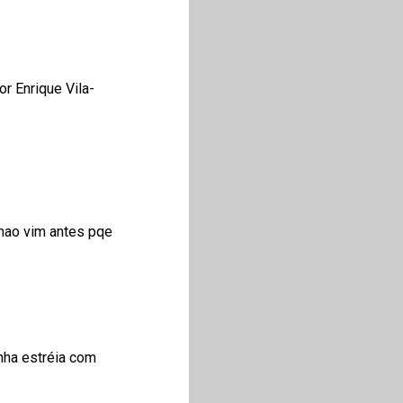
r Enrique Vila-
,nao vim antes pqe
inha estréia com