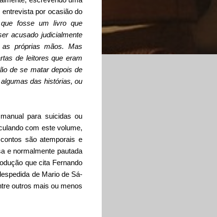
m
entrevista
por ocasião do
que fosse um livro que
ser acusado judicialmente
m as próprias mãos. Mas
rtas de leitores que eram
são de se matar depois de
 algumas das histórias, ou
 manual para suicidas ou
culando com este volume,
 contos são atemporais e
sa e normalmente pautada
trodução que cita Fernando
 despedida de Mario de Sá-
ntre outros mais ou menos