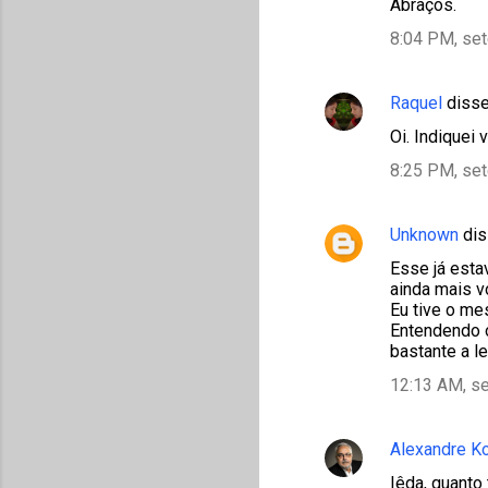
Abraços.
8:04 PM, se
Raquel
diss
Oi. Indiquei
8:25 PM, se
Unknown
dis
Esse já estav
ainda mais v
Eu tive o me
Entendendo o
bastante a l
12:13 AM, s
Alexandre K
Iêda, quanto