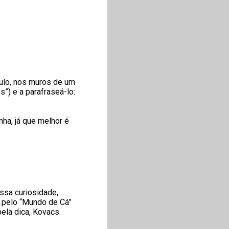
culo, nos muros de um
”) e a parafraseá-lo:
nha, já que melhor é
ossa curiosidade,
m pelo “Mundo de Cá”
pela dica, Kovacs.