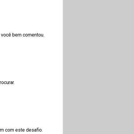
o você bem comentou.
rocurar.
em com este desafio.