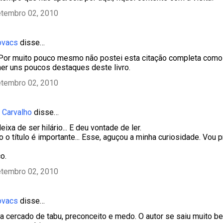
etembro 02, 2010
ovacs
disse…
, Por muito pouco mesmo não postei esta citação completa com
lher uns poucos destaques deste livro.
etembro 02, 2010
 Carvalho
disse…
deixa de ser hilário... E deu vontade de ler.
o título é importante... Esse, aguçou a minha curiosidade. Vou p
o.
etembro 02, 2010
ovacs
disse…
a cercado de tabu, preconceito e medo. O autor se saiu muito b