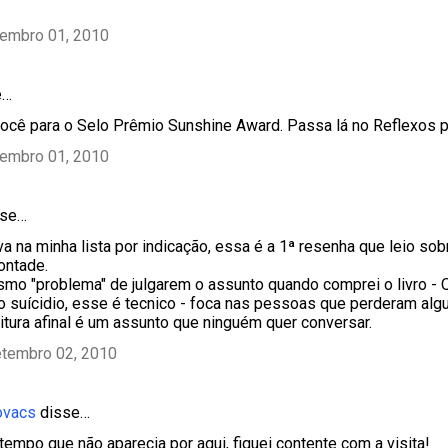
tembro 01, 2010
e…
 você para o Selo Prêmio Sunshine Award. Passa lá no Reflexos pa
tembro 01, 2010
se…
a na minha lista por indicação, essa é a 1ª resenha que leio sob
ontade.
smo "problema" de julgarem o assunto quando comprei o livro - Q
 suícidio, esse é tecnico - foca nas pessoas que perderam alg
eitura afinal é um assunto que ninguém quer conversar.
etembro 02, 2010
ovacs
disse…
 tempo que não aparecia por aqui, fiquei contente com a visita!