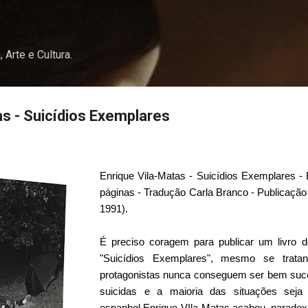
Pular para o conteúdo principal
, Arte e Cultura.
as - Suicídios Exemplares
Enrique Vila-Matas - Suicídios Exemplares - 
páginas - Tradução Carla Branco - Publicação
1991).
É preciso coragem para publicar um livro d
"Suicídios Exemplares", mesmo se trat
protagonistas nunca conseguem ser bem suc
suicidas e a maioria das situações seja
espanhol
Enrique VIla-Matas
acabou, paradox