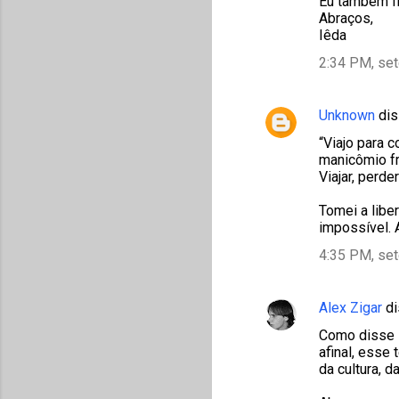
Eu também fiq
o
Abraços,
m
Iêda
e
2:34 PM, se
n
t
Unknown
dis
á
“Viajo para 
r
manicômio fr
Viajar, perde
i
o
Tomei a libe
impossível. 
s
4:35 PM, se
Alex Zigar
di
Como disse M
afinal, esse
da cultura, d