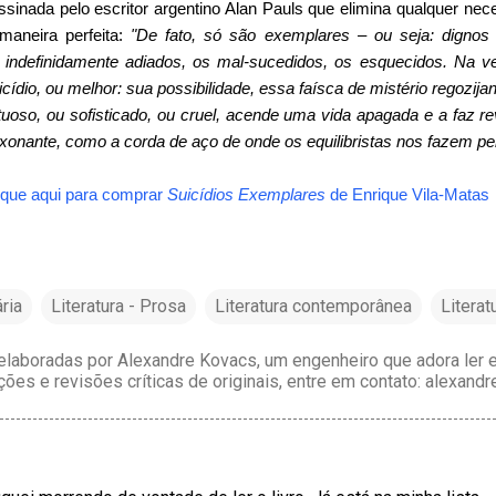
ssinada pelo escritor argentino
Alan Pauls
que elimina qualquer nec
maneira perfeita:
"De fato, só são exemplares – ou seja: digno
s indefinidamente adiados, os mal-sucedidos, os esquecidos. Na v
icídio, ou melhor: sua possibilidade, essa faísca de mistério regozija
rtuoso, ou sofisticado, ou cruel, acende uma vida apagada e a faz re
ixonante, como a corda de aço de onde os equilibristas nos fazem per
ique aqui para comprar
Suicídios Exemplares
de
Enrique Vila-Matas
ária
Literatura - Prosa
Literatura contemporânea
Literat
laboradas por Alexandre Kovacs, um engenheiro que adora ler e 
ções e revisões críticas de originais, entre em contato: alexan