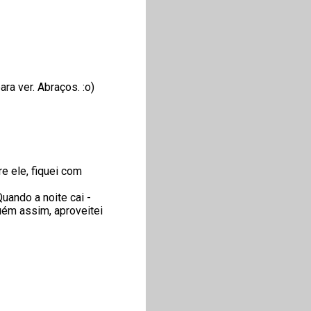
ra ver. Abraços. :o)
re ele, fiquei com
uando a noite cai -
uém assim, aproveitei