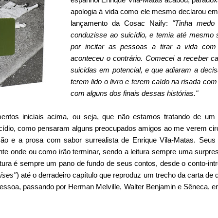
apologia à vida como ele mesmo declarou e
lançamento da Cosac Naify:
"Tinha medo 
conduzisse ao suicídio, e temia até mesmo 
por incitar as pessoas a tirar a vida co
aconteceu o contrário. Comecei a receber ca
suicidas em potencial, e que adiaram a deci
terem lido o livro e terem caído na risada com
com alguns dos finais dessas histórias."
entos iniciais acima, ou seja, que não estamos tratando de um
uicídio, como pensaram alguns preocupados amigos ao me verem cir
ação e a prosa com sabor surrealista de Enrique Vila-Matas. Seus
e onde ou como irão terminar, sendo a leitura sempre uma surpre
teratura é sempre um pano de fundo de seus contos, desde o conto-in
aíses"
) até o derradeiro capítulo que reproduz um trecho da carta de
ssoa, passando por Herman Melville, Walter Benjamin e Sêneca, e