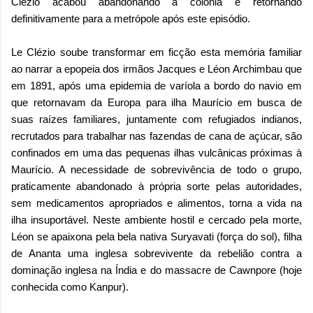
Clézio acabou abandonando a colônia e retornando
definitivamente para a metrópole após este episódio.
Le Clézio soube transformar em ficção esta memória familiar
ao narrar a epopeia dos irmãos Jacques e Léon Archimbau que
em 1891, após uma epidemia de varíola a bordo do navio em
que retornavam da Europa para ilha Maurício em busca de
suas raízes familiares, juntamente com refugiados indianos,
recrutados para trabalhar nas fazendas de cana de açúcar, são
confinados em uma das pequenas ilhas vulcânicas próximas à
Maurício. A necessidade de sobrevivência de todo o grupo,
praticamente abandonado à própria sorte pelas autoridades,
sem medicamentos apropriados e alimentos, torna a vida na
ilha insuportável. Neste ambiente hostil e cercado pela morte,
Léon se apaixona pela bela nativa Suryavati (força do sol), filha
de Ananta uma inglesa sobrevivente da rebelião contra a
dominação inglesa na Índia e do massacre de
Cawnpore (hoje
conhecida como Kanpur
).