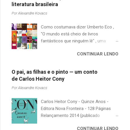
literatura brasileira
Por
Alexandre Kovacs
Como costumava dizer Umberto Eco ,
"O mundo está cheio de livros
fantásticos que ninguém lê" , uma
afirmação adequada, principalmente
CONTINUAR LENDO
quando falamos de clássicos da
literatura. Geralmente, no caso de
escritores brasileiros, somos forçados
O pai, as filhas e o pinto — um conto
a uma avaliação burocrática na escola e
de Carlos Heitor Cony
acabamos adquirindo uma certa
Por
Alexandre Kovacs
antipatia a determinado livro ou autor
quando o objetivo deveria ser
Carlos Heitor Cony - Quinze Anos -
justamente o contrário. É surpreendente
Editora Nova Fronteira - 128 Páginas
como uma segunda visita a essas
Relançamento 2014 (publicado
obras, já em nossa maturidade, pode
originalmente em 1965) Uma antologia
revelar um tesouro empoeirado e
CONTINUAR LENDO
com deliciosos contos sobre a infância