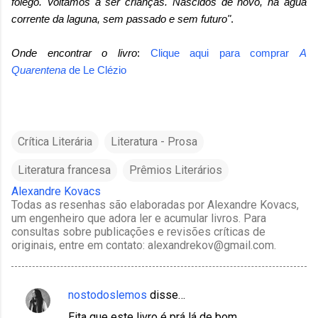
fôlego. Voltamos a ser crianças. Nascidos de novo, na água
corrente da laguna, sem passado e sem futuro"
.
Onde encontrar o livro
:
Clique aqui para comprar
A
Quarentena
de
Le Clézio
Crítica Literária
Literatura - Prosa
Literatura francesa
Prêmios Literários
Alexandre Kovacs
Todas as resenhas são elaboradas por Alexandre Kovacs,
um engenheiro que adora ler e acumular livros. Para
consultas sobre publicações e revisões críticas de
originais, entre em contato: alexandrekov@gmail.com.
nostodoslemos
disse…
C
Eita que este livro é prá lá de bom...