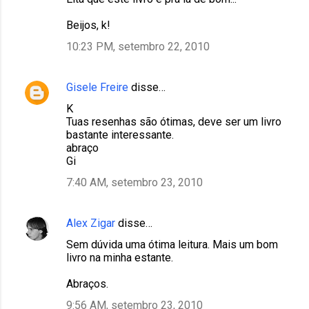
o
m
Beijos, k!
e
10:23 PM, setembro 22, 2010
n
t
Gisele Freire
disse…
á
K
r
Tuas resenhas são ótimas, deve ser um livro
bastante interessante.
i
abraço
o
Gi
s
7:40 AM, setembro 23, 2010
Alex Zigar
disse…
Sem dúvida uma ótima leitura. Mais um bom
livro na minha estante.
Abraços.
9:56 AM, setembro 23, 2010