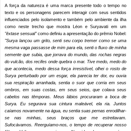
A força da natureza é uma marca presente todo o tempo no
texto e os personagens parecem interagir com seus sentidos
influenciados pelo isolamento e também pelo ambiente da ilha
como neste trecho que mostra Léon e Suryavati em um
"êxtase sensual"
como definiu a apresentação do prêmio Nobel:
"Surya lançou um grito, senti seu corpo tremer como se uma
mesma vaga passasse de mim para ela, senti o fluxo de minha
semente que subia, que jorrava do mundo, das rochas negras
do vulcão, dos recifes onde quebra o mar. Tive medo, medo do
que acontecia, medo dessa força irresistível, olhei o rosto de
Surya perturbado por um esgar, ela parecia ter dor, eu ouvia
sua respiração arranhada, sentia o suor que corria em seus
ombros, em suas costas, em seus seios, que colava seus
cabelos nas têmporas. Meus lábios procuraram a boca de
Surya. Eu segurava sua cintura maleável, ela ria. Juntos
caíamos novamente na água, eu sentia suas pernas enrodilhar-
se nas minhas, seus braços que me estreitavam.
Sufocávamos. Reerguíamo-nos, o tempo de recuperar nosso