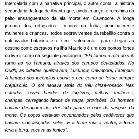
Intercalada com a narrativa principal, o autor conta a história
secundária da fuga de Ananta que, ainda criança, é recolhida do
peito ensanguentado da aia morta em Cawnpore. A longa
jornada dos refugiados vindos da Índia, principalmente
mulheres e crianças, todos sobreviventes da rebelião contra o
colonizador britânico e o seu sofrimento para chegar ao
destino como escravos na ilha Maurício é um dos pontos fortes
do livro, como na seguinte passagem:
"Ela tomou a rota do sul,
rumo ao rio Yamuna, através dos campos devastados. No
Oudh, as cidades queimavam, Lucknow, Cawnpore, Fatehpur.
A fumaça dos incêndios cobria o céu como se fosse sempre
crepúsculo. O sol nadava atrás do véu cinza-rosado. Nas
estradas, havia bandos de fugitivos, velhos, mulheres,
crianças, carregando fardos de roupa, provisões. Os homens
haviam desaparecido. Por toda parte, o odor de sangue, da
morte. Os poços estavam envenenados
pelos cadáveres que
haviam sido lançados neles. E a fome roía o ventre, a fome
feria a terra, secava as fontes"
.