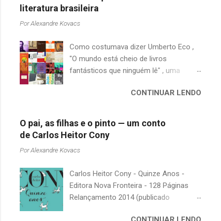
literatura brasileira
Por
Alexandre Kovacs
Como costumava dizer Umberto Eco ,
"O mundo está cheio de livros
fantásticos que ninguém lê" , uma
afirmação adequada, principalmente
CONTINUAR LENDO
quando falamos de clássicos da
literatura. Geralmente, no caso de
escritores brasileiros, somos forçados
O pai, as filhas e o pinto — um conto
a uma avaliação burocrática na escola e
de Carlos Heitor Cony
acabamos adquirindo uma certa
Por
Alexandre Kovacs
antipatia a determinado livro ou autor
quando o objetivo deveria ser
Carlos Heitor Cony - Quinze Anos -
justamente o contrário. É surpreendente
Editora Nova Fronteira - 128 Páginas
como uma segunda visita a essas
Relançamento 2014 (publicado
obras, já em nossa maturidade, pode
originalmente em 1965) Uma antologia
revelar um tesouro empoeirado e
CONTINUAR LENDO
com deliciosos contos sobre a infância