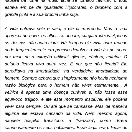
náusea da fome há muito tinha se tornado familiar. E tudo
estava em pé de igualdade: Hipócrates, o faxineiro com a
grande pinta e a sua própria unha suja.
A vida entrava nele e saía, e ele ia morrendo. Mas a vida
aparecia de novo, os olhos se abriam, surgiam ideias. Apenas
os desejos não apareciam. Há tempos ele vivia num mundo
onde frequentemente era preciso devolver a vida às pessoas:
por meio de respiração artificial, glicose, cânfora, cafeína. O
defunto ficava vivo outra vez. E por que não ficaria? Ele
acreditava na imortalidade, na verdadeira imortalidade do
homem. Sempre achara que simplesmente não havia nenhuma
razão biológica para o homem não viver eternamente... A
velhice é apenas uma doença curável; e, não fosse esse
equívoco trágico, e até este momento insolúvel, ele poderia
viver para sempre. Ou até que se cansasse. Mas de maneira
alguma ele estava cansado da vida. Nem mesmo agora,
naquele hospital transitório, a 'tranzitka', como dizem
carinhosamente os seus habitantes. Esse lugar era o limiar do