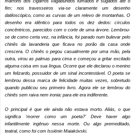
marrons dos cigarros vagabundos fumados e sugados até o
fim; nos travesseiros via-se claramente um desenho
datiloscópico, como as curvas de um relevo de montanhas. O
desenho era idêntico para todos os dez dedos: círculos
concêntricos, parecidos com o corte de uma árvore. Lembrou-
se de como certa vez, na infância, foi parado num bulevar pelo
chinês da lavanderia que ficava no porão da casa onde
crescera. O chinês o pegou casualmente por uma mão, pela
outra, virou as palmas para cima e começou a gritar excitado
alguma coisa em sua língua. Ocorre que ele declarou o menino
um felizardo, possuidor de um sinal incontestável. O poeta se
lembrou dessa marca de felicidade muitas vezes, sobretudo
quando publicou seu primeiro livro. Agora ele se lembrou do
chinês sem raiva nem ironia: para ele era indiferente.
O principal é que ele ainda não estava morto. Aliás, o que
significa 'morrer como um poeta?' Deve haver algo
infantilmente ingênuo nessa morte. Ou algo premeditado,
teatral, como foi com Issiénin Maiakóvski.