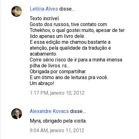
e
Letícia Alves
disse…
n
t
Texto incrível.
Gosto dos russos, tive contato com
á
Tchekhov, o qual gostei muito, apesar de ter
r
lido apenas um livro dele.
E essa edição me chamou bastante a
i
atenção, pela qualidade da tradução e
o
acabamento.
Corre sério risco de ir para a minha imensa
s
pilha de livros. rs...
Obrigada por compartilhar.
E um ótimo ano de leituras pra você.
Um abraço!
1:17 PM, janeiro 10, 2012
Alexandre Kovacs
disse…
Myra, obrigado pela visita.
9:04 AM, janeiro 11, 2012