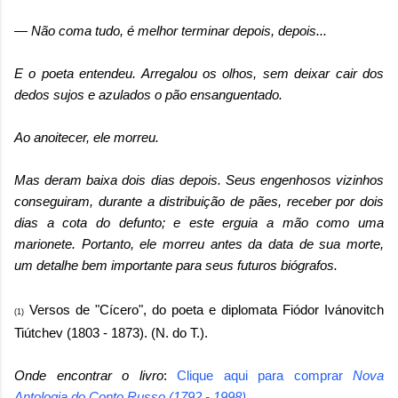
—
Não coma tudo, é melhor terminar depois, depois...
E o poeta entendeu. Arregalou os olhos, sem deixar cair dos
dedos sujos e azulados o pão ensanguentado.
Ao anoitecer, ele morreu.
Mas deram baixa dois dias depois. Seus engenhosos vizinhos
conseguiram, durante a distribuição de pães, receber por dois
dias a cota do defunto; e este erguia a mão como uma
marionete. Portanto, ele morreu antes da data de sua morte,
um detalhe bem importante para seus futuros biógrafos.
Versos de "Cícero", do poeta e diplomata Fiódor Ivánovitch
(1)
Tiútchev (1803 - 1873). (N. do T.).
Onde encontrar o livro
:
Clique aqui para comprar
Nova
Antologia do Conto Russo (1792 - 1998)