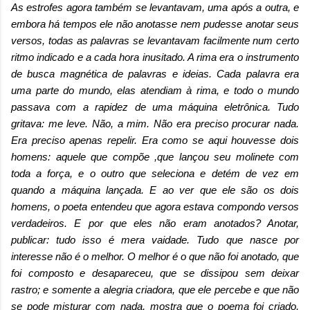
As estrofes agora também se levantavam, uma após a outra, e
embora há tempos ele não anotasse nem pudesse anotar seus
versos, todas as palavras se levantavam facilmente num certo
ritmo indicado e a cada hora inusitado. A rima era o instrumento
de busca magnética de palavras e ideias. Cada palavra era
uma parte do mundo, elas atendiam à rima, e todo o mundo
passava com a rapidez de uma máquina eletrônica. Tudo
gritava: me leve. Não, a mim. Não era preciso procurar nada.
Era preciso apenas repelir. Era como se aqui houvesse dois
homens: aquele que compõe ,que lançou seu molinete com
toda a força, e o outro que seleciona e detém de vez em
quando a máquina lançada. E ao ver que ele são os dois
homens, o poeta entendeu que agora estava compondo versos
verdadeiros. E por que eles não eram anotados? Anotar,
publicar: tudo isso é mera vaidade. Tudo que nasce por
interesse não é o melhor. O melhor é o que não foi anotado, que
foi composto e desapareceu, que se dissipou sem deixar
rastro; e somente a alegria criadora, que ele percebe e que não
se pode misturar com nada, mostra que o poema foi criado,