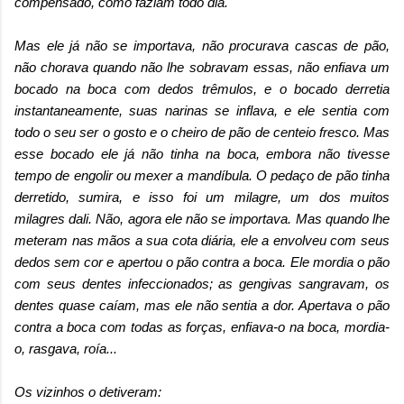
compensado, como faziam todo dia.
Mas ele já não se importava, não procurava cascas de pão,
não chorava quando não lhe sobravam essas, não enfiava um
bocado na boca com dedos trêmulos, e o bocado derretia
instantaneamente, suas narinas se inflava, e ele sentia com
todo o seu ser o gosto e o cheiro de pão de centeio fresco. Mas
esse bocado ele já não tinha na boca, embora não tivesse
tempo de engolir ou mexer a mandíbula. O pedaço de pão tinha
derretido, sumira, e isso foi um milagre, um dos muitos
milagres dali. Não, agora ele não se importava. Mas quando lhe
meteram nas mãos a sua cota diária, ele a envolveu com seus
dedos sem cor e apertou o pão contra a boca. Ele mordia o pão
com seus dentes infeccionados; as gengivas sangravam, os
dentes quase caíam, mas ele não sentia a dor. Apertava o pão
contra a boca com todas as forças, enfiava-o na boca, mordia-
o, rasgava, roía...
Os vizinhos o detiveram: