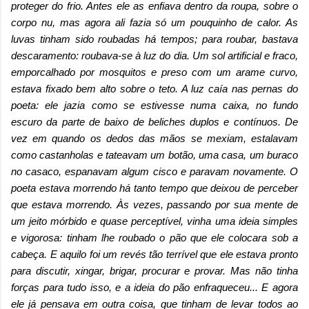
proteger do frio. Antes ele as enfiava dentro da roupa, sobre o
corpo nu, mas agora ali fazia só um pouquinho de calor. As
luvas tinham sido roubadas há tempos; para roubar, bastava
descaramento: roubava-se à luz do dia. Um sol artificial e fraco,
emporcalhado por mosquitos e preso com um arame curvo,
estava fixado bem alto sobre o teto. A luz caía nas pernas do
poeta: ele jazia como se estivesse numa caixa, no fundo
escuro da parte de baixo de beliches duplos e contínuos. De
vez em quando os dedos das mãos se mexiam, estalavam
como castanholas e tateavam um botão, uma casa, um buraco
no casaco, espanavam algum cisco e paravam novamente. O
poeta estava morrendo há tanto tempo que deixou de perceber
que estava morrendo. Às vezes, passando por sua mente de
um jeito mórbido e quase perceptível, vinha uma ideia simples
e vigorosa: tinham lhe roubado o pão que ele colocara sob a
cabeça. E aquilo
foi um revés tão terrível que ele estava pronto
para discutir, xingar, brigar, procurar e provar. Mas não tinha
forças para tudo isso, e a ideia do pão enfraqueceu... E agora
ele já pensava em outra coisa, que tinham de levar todos ao