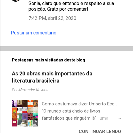
r
Sonia, claro que entendo e respeito a sua
posição. Grato por comentar!
i
7:42 PM, abril 22, 2020
o
s
Postar um comentário
Postagens mais visitadas deste blog
As 20 obras mais importantes da
literatura brasileira
Por
Alexandre Kovacs
Como costumava dizer Umberto Eco ,
"O mundo está cheio de livros
fantásticos que ninguém lê" , uma
afirmação adequada, principalmente
CONTINUAR LENDO
quando falamos de clássicos da