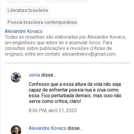
Literatura brasileira
Poesia brasileira contemporânea
Alexandre Kovacs
Todas as resenhas são elaboradas por Alexandre Kovacs,
um engenheiro que adora ler e acumular livros. Para
consultas sobre publicações e revisões críticas de
originais, entre em contato: alexandrekov@gmail.com.
sonia
disse…
C
Confesso que a essa altura da vida não seja
o
capaz de enfrentar poesia nua e crua como
m
essa. Fico perturbada demais...mas isso não
serve como crítica, claro!
e
8:36 PM, abril 21, 2020
n
t
á
Alexandre Kovacs
disse…