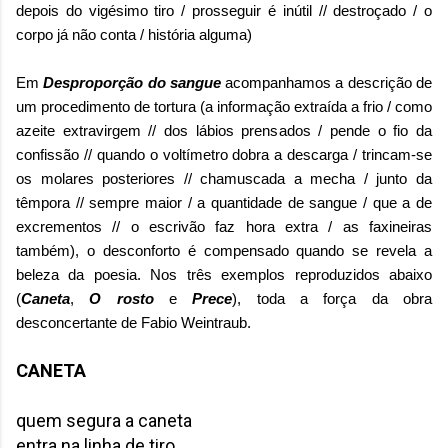
depois do vigésimo tiro / prosseguir é inútil // destroçado / o
corpo já não conta / história alguma)
Em
Desproporção do sangue
acompanhamos a descrição de
um procedimento de tortura (a informação extraída a frio / como
azeite extravirgem // dos lábios prensados / pende o fio da
confissão // quando o voltímetro dobra a descarga / trincam-se
os molares posteriores // chamuscada a mecha / junto da
têmpora // sempre maior / a quantidade de sangue / que a de
excrementos // o escrivão faz hora extra / as faxineiras
também),
o desconforto
é compensado
quando se revela a
beleza da poesia. Nos três exemplos reproduzidos abaixo
(
Caneta
,
O rosto
e
Prece
), toda a força da obra
desconcertante
de Fabio Weintraub.
CANETA
quem segura a caneta
entra na linha de tiro