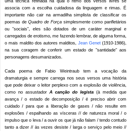
uma técnica refinada na qual o ritmo dos versos livres se
associa com a escolha cuidadosa da linguagem e rimas.
É
importante não cair na armadilha simplista de classificar os
poemas de
Quadro de Força
simplesmente como panfletários
ou "sociais", eles são dotados de um caráter marginal e
carregados de erotismo, me fazendo lembrar, de alguma forma,
o mais maldito dos autores malditos,
Jean Genet
(1910-1986),
na sua coragem de conferir um estado de "santidade" aos
personagens desumanizados.
Cada poema de Fabio Weintraub tem a vocação da
dramaturgia e sempre carrega nos seus versos uma história
que pode
deixar o leitor perplexo com a explosão de violência,
como no assustador
A canção do legista
(à medida que
avança / o estado de decomposição / é preciso abrir com
cuidado / para que a liberação de gases / não resulte em
explosões / espalhando as vísceras // de natureza moral / o
impulso que o leva / a ouvir os que já não falam / tendo contudo
tanto a dizer // às vezes desiste / larga o serviço pelo meio //