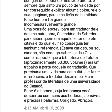
que guardei a obra do meu lado direito, e
sempre que sinto um pouco de vaidade por
ter conseguido explicar alguma coisa, releio
suas páginas, para uma lição de humildade.
Esse homem foi grande.
Incomensuravelmente grande.
Uma ocasião escrevi para um tradutor dele -
de uma outra obra, Calendário da Sabedoria -
para saber quem era aquele autor que ele
citava e do qual eu não conseguia ter
nenhuma referência. (Estava curioso, ou sou
curioso, não consigo saber, ainda.) Ouvi
como resposta que a biblioteca de Tolstoi
(aproximadamente 50.000 volumes) era um
trabalho à parte daquele da tradução. Que
precisaria uma vida para consultá-la e fazer
referências; o tradutor desanimou. É um
professor de literatura de uma universidade
do Canadá.
Esse é o homem, cuja lembrança você
despertou com suas acolhedoras, sensíveis
e precisas palavras. Obrigado. Abraços.
4:13 AM, abril 19, 2008