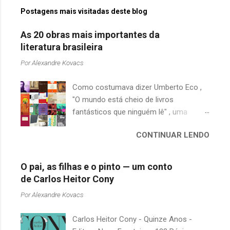
Postagens mais visitadas deste blog
As 20 obras mais importantes da
literatura brasileira
Por
Alexandre Kovacs
Como costumava dizer Umberto Eco ,
"O mundo está cheio de livros
fantásticos que ninguém lê" , uma
afirmação adequada, principalmente
CONTINUAR LENDO
quando falamos de clássicos da
literatura. Geralmente, no caso de
escritores brasileiros, somos forçados
O pai, as filhas e o pinto — um conto
a uma avaliação burocrática na escola e
de Carlos Heitor Cony
acabamos adquirindo uma certa
Por
Alexandre Kovacs
antipatia a determinado livro ou autor
quando o objetivo deveria ser
Carlos Heitor Cony - Quinze Anos -
justamente o contrário. É surpreendente