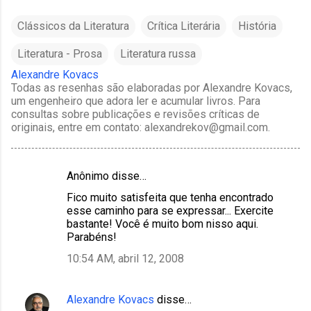
Clássicos da Literatura
Crítica Literária
História
Literatura - Prosa
Literatura russa
Alexandre Kovacs
Todas as resenhas são elaboradas por Alexandre Kovacs,
um engenheiro que adora ler e acumular livros. Para
consultas sobre publicações e revisões críticas de
originais, entre em contato: alexandrekov@gmail.com.
Anônimo disse…
C
Fico muito satisfeita que tenha encontrado
o
esse caminho para se expressar... Exercite
m
bastante! Você é muito bom nisso aqui.
Parabéns!
e
10:54 AM, abril 12, 2008
n
t
á
Alexandre Kovacs
disse…