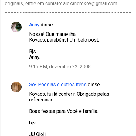
originais, entre em contato: alexandrekov@gmail.com.
Anny
disse…
C
Nossa! Que maravilha.
o
Kovacs, parabéns! Um belo post.
m
Bjs.
e
Anny.
n
9:15 PM, dezembro 22, 2008
t
á
Só- Poesias e outros itens
disse…
r
Kovacs, fui lá conferir. Obrigado pelas
i
referências.
o
Boas festas para Você e família.
s
bjs.
JU Gioli