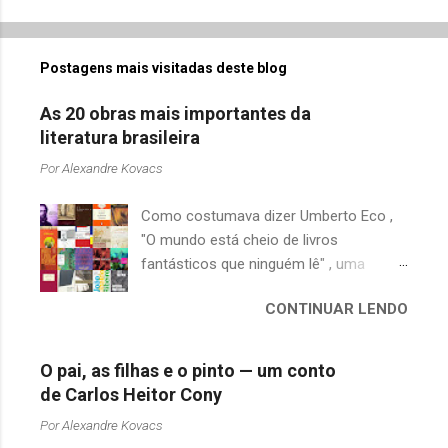
Postagens mais visitadas deste blog
As 20 obras mais importantes da
literatura brasileira
Por
Alexandre Kovacs
Como costumava dizer Umberto Eco ,
"O mundo está cheio de livros
fantásticos que ninguém lê" , uma
afirmação adequada, principalmente
CONTINUAR LENDO
quando falamos de clássicos da
literatura. Geralmente, no caso de
escritores brasileiros, somos forçados
O pai, as filhas e o pinto — um conto
a uma avaliação burocrática na escola e
de Carlos Heitor Cony
acabamos adquirindo uma certa
Por
Alexandre Kovacs
antipatia a determinado livro ou autor