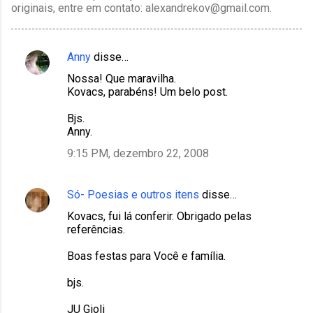
originais, entre em contato: alexandrekov@gmail.com.
Anny
disse…
C
Nossa! Que maravilha.
o
Kovacs, parabéns! Um belo post.
m
Bjs.
e
Anny.
n
9:15 PM, dezembro 22, 2008
t
á
Só- Poesias e outros itens
disse…
r
Kovacs, fui lá conferir. Obrigado pelas
i
referências.
o
Boas festas para Você e família.
s
bjs.
JU Gioli