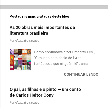
Postagens mais visitadas deste blog
As 20 obras mais importantes da
literatura brasileira
Por
Alexandre Kovacs
Como costumava dizer Umberto Eco ,
"O mundo está cheio de livros
fantásticos que ninguém lê" , uma
afirmação adequada, principalmente
CONTINUAR LENDO
quando falamos de clássicos da
literatura. Geralmente, no caso de
escritores brasileiros, somos forçados
O pai, as filhas e o pinto — um conto
a uma avaliação burocrática na escola e
de Carlos Heitor Cony
acabamos adquirindo uma certa
Por
Alexandre Kovacs
antipatia a determinado livro ou autor