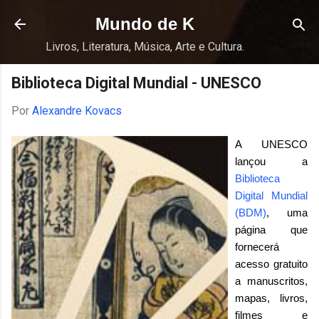
Pular para o conteúdo principal
Mundo de K
Livros, Literatura, Música, Arte e Cultura.
Biblioteca Digital Mundial - UNESCO
Por
Alexandre Kovacs
A UNESCO
lançou a
Biblioteca
Digital Mundial
(BDM)
, uma
página que
fornecerá
acesso gratuito
a manuscritos,
mapas, livros,
filmes e