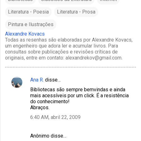
Literatura - Poesia
Literatura - Prosa
Pintura e Ilustrações
Alexandre Kovacs
Todas as resenhas são elaboradas por Alexandre Kovacs,
um engenheiro que adora ler e acumular livros. Para
consultas sobre publicações e revisões críticas de
originais, entre em contato: alexandrekov@gmail.com.
Ana R.
disse…
C
Bibliotecas são sempre bemvindas e ainda
o
mais acessíveis por um click. É a resistência
m
do conhecimento!
Abraços.
e
6:40 AM, abril 22, 2009
n
t
á
Anônimo disse…