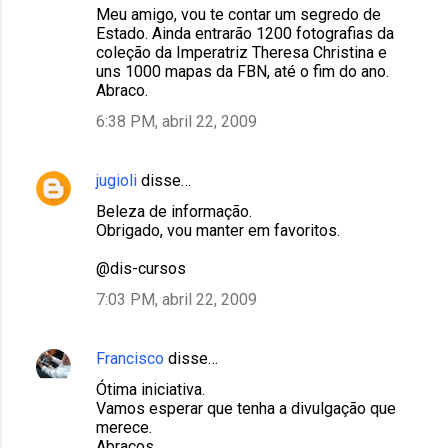
r
Meu amigo, vou te contar um segredo de
Estado. Ainda entrarão 1200 fotografias da
i
coleção da Imperatriz Theresa Christina e
o
uns 1000 mapas da FBN, até o fim do ano.
Abraco.
s
6:38 PM, abril 22, 2009
jugioli
disse…
Beleza de informação.
Obrigado, vou manter em favoritos.
@dis-cursos
7:03 PM, abril 22, 2009
Francisco
disse…
Ótima iniciativa.
Vamos esperar que tenha a divulgação que
merece.
Abraços.