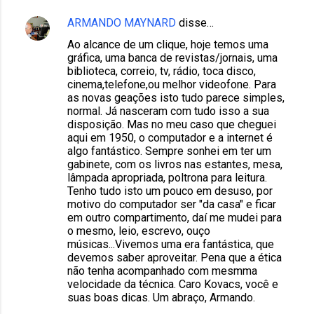
ARMANDO MAYNARD
disse…
Ao alcance de um clique, hoje temos uma
gráfica, uma banca de revistas/jornais, uma
biblioteca, correio, tv, rádio, toca disco,
cinema,telefone,ou melhor videofone. Para
as novas geações isto tudo parece simples,
normal. Já nasceram com tudo isso a sua
disposição. Mas no meu caso que cheguei
aqui em 1950, o computador e a internet é
algo fantástico. Sempre sonhei em ter um
gabinete, com os livros nas estantes, mesa,
lâmpada apropriada, poltrona para leitura.
Tenho tudo isto um pouco em desuso, por
motivo do computador ser "da casa" e ficar
em outro compartimento, daí me mudei para
o mesmo, leio, escrevo, ouço
músicas...Vivemos uma era fantástica, que
devemos saber aproveitar. Pena que a ética
não tenha acompanhado com mesmma
velocidade da técnica. Caro Kovacs, você e
suas boas dicas. Um abraço, Armando.