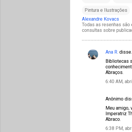
Pintura e Ilustrações
Alexandre Kovacs
Todas as resenhas são e
consultas sobre publica
Ana R.
disse
C
Bibliotecas 
o
conheciment
m
Abraços.
e
6:40 AM, abr
n
t
Anônimo di
á
Meu amigo, v
r
Imperatriz T
Abraco.
i
6:38 PM, abr
o