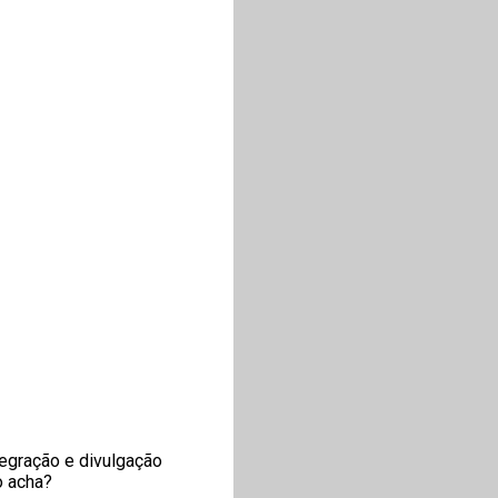
tegração e divulgação
o acha?