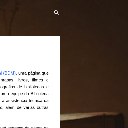
ial (BDM)
, uma página que
mapas, livros, filmes e
grafias de bibliotecas e
 uma equipe da Biblioteca
 assistência técnica da
to, além de várias outras
birá imagens de ossos de