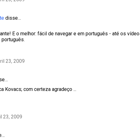
te
disse…
ante! E o melhor: fácil de navegar e em português - até os víd
 português.
ril 23, 2009
sse…
ca Kovacs; com certeza agradeço ...
il 23, 2009
e…