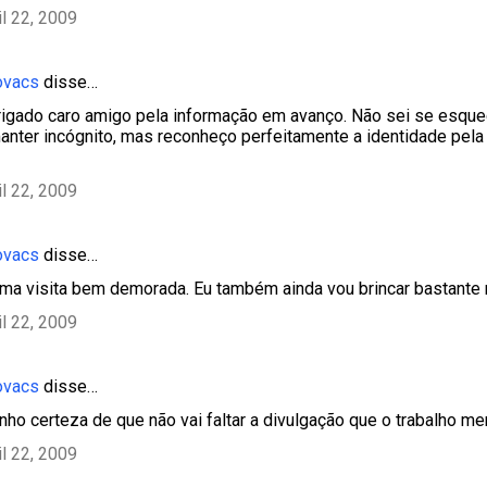
il 22, 2009
ovacs
disse…
igado caro amigo pela informação em avanço. Não sei se esque
anter incógnito, mas reconheço perfeitamente a identidade pela
il 22, 2009
ovacs
disse…
e uma visita bem demorada. Eu também ainda vou brincar bastante 
il 22, 2009
ovacs
disse…
enho certeza de que não vai faltar a divulgação que o trabalho me
il 22, 2009