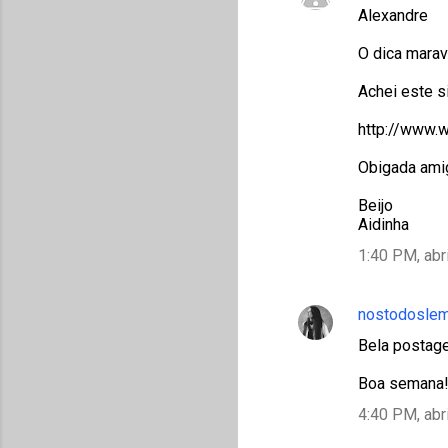
Alexandre
O dica marav
Achei este s
http://www.w
Obigada amig
Beijo
Aidinha
1:40 PM, abr
nostodosle
Bela postag
Boa semana
4:40 PM, abr