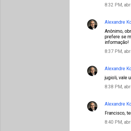
8:32 PM, abr
Alexandre K
Anônimo, obr
prefere se m
informação!
8:37 PM, abr
Alexandre K
jugioli, val
8:38 PM, abr
Alexandre K
Francisco, t
8:40 PM, abr