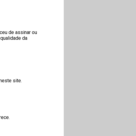
ceu de assinar ou
 qualidade da
neste site.
rece.