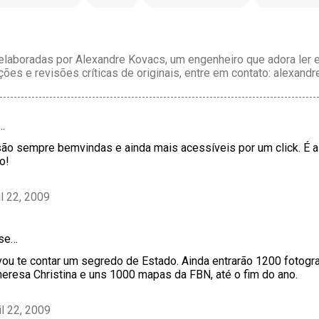
laboradas por Alexandre Kovacs, um engenheiro que adora ler e 
ções e revisões críticas de originais, entre em contato: alexan
…
são sempre bemvindas e ainda mais acessíveis por um click. É a
o!
il 22, 2009
sse…
ou te contar um segredo de Estado. Ainda entrarão 1200 fotogra
heresa Christina e uns 1000 mapas da FBN, até o fim do ano.
il 22, 2009