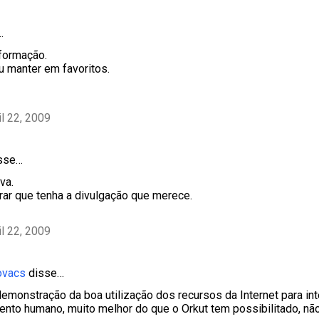
…
formação.
u manter em favoritos.
il 22, 2009
sse…
va.
r que tenha a divulgação que merece.
il 22, 2009
ovacs
disse…
demonstração da boa utilização dos recursos da Internet para in
nto humano, muito melhor do que o Orkut tem possibilitado, nã