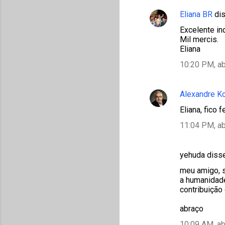
Eliana BR
di
Excelente in
Mil mercis.
Eliana
10:20 PM, ab
Alexandre K
Eliana, fico 
11:04 PM, ab
yehuda diss
meu amigo, s
a humanidade
contribuição
abraço
10:09 AM, ab