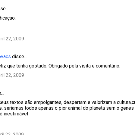
sse…
dicaçao.
ril 22, 2009
ovacs
disse…
feliz que tenha gostado. Obrigado pela visita e comentário.
ril 22, 2009
e…
eus textos são empolgantes, despertam e valorizam a cultura,cu
, seriamas todos apenas o pior animal do planeta sem o genes d
 é inestimável
ril 23, 2009