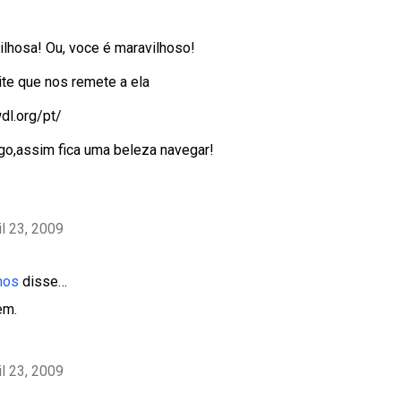
ilhosa! Ou, voce é maravilhoso!
ite que nos remete a ela
dl.org/pt/
o,assim fica uma beleza navegar!
il 23, 2009
mos
disse…
em.
!
il 23, 2009