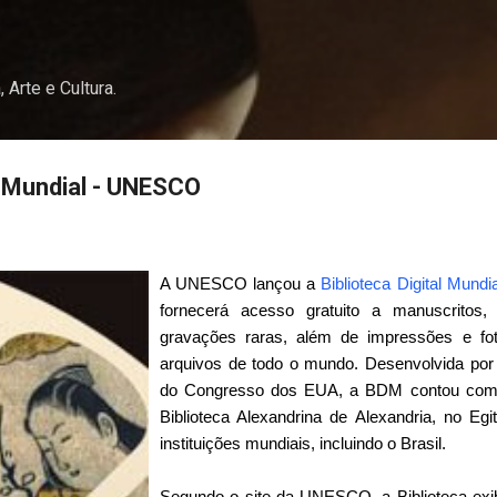
Pular para o conteúdo principal
, Arte e Cultura.
al Mundial - UNESCO
A UNESCO lançou a
Biblioteca Digital Mund
fornecerá acesso gratuito a manuscritos, 
gravações raras, além de impressões e foto
arquivos de todo o mundo. Desenvolvida por
do Congresso dos EUA, a BDM contou com a
Biblioteca Alexandrina de Alexandria, no Egi
instituições mundiais, incluindo o Brasil.
Segundo o site da UNESCO, a Biblioteca exi