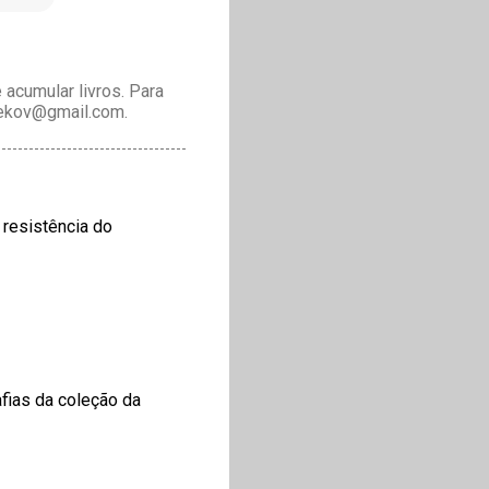
acumular livros. Para
drekov@gmail.com.
 resistência do
fias da coleção da