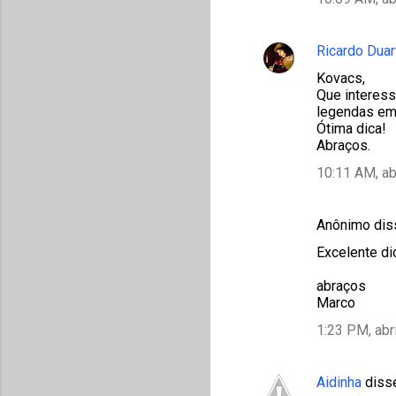
Ricardo Duar
Kovacs,
Que interess
legendas em
Ótima dica!
Abraços.
10:11 AM, ab
Anônimo di
Excelente di
abraços
Marco
1:23 PM, abr
Aidinha
diss