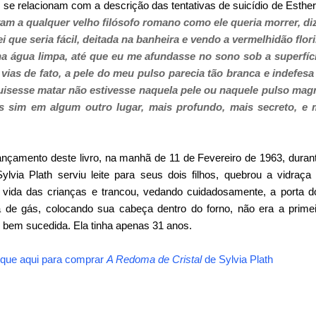
se relacionam com a descrição das tentativas de suicídio de Esther
m a qualquer velho filósofo romano como ele queria morrer, dizi
que seria fácil, deitada na banheira e vendo a vermelhidão flor
na água limpa, até que eu me afundasse no sono sob a superfíc
ias de fato, a pele do meu pulso parecia tão branca e indefes
isesse matar não estivesse naquela pele ou naquele pulso magr
 sim em algum outro lugar, mais profundo, mais secreto, e mu
nçamento deste livro, na manhã de 11 de Fevereiro de 1963, duran
Sylvia Plath serviu leite para seus dois filhos, quebrou a vidraça
a vida das crianças e trancou, vedando cuidadosamente, a porta do
a de gás, colocando sua cabeça dentro do forno, não era a prime
i bem sucedida. Ela tinha apenas 31 anos.
ique aqui para comprar
A Redoma de Cristal
de
Sylvia Plath