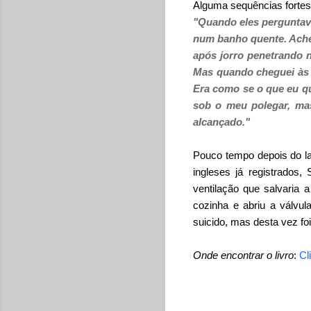
Alguma sequências fortes 
"Quando eles perguntava
num banho quente. Achei 
após jorro penetrando 
Mas quando cheguei às v
Era como se o que eu qu
sob o meu polegar, mas
alcançado."
Pouco tempo depois do la
ingleses já registrados, 
ventilação que salvaria 
cozinha e abriu a válvul
suicido, mas desta vez fo
Onde encontrar o livro
:
Cl