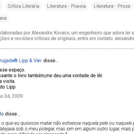
Crítica Literária
Literatura - Poesia
Literatura - Prosa
cana
laboradas por Alexandre Kovacs, um engenheiro que adora ler e 
ções e revisões críticas de originais, entre em contato: alexan
rugada® Lipp & Van.
disse…
sse espaço.
ssante o livro também,me deu uma vontade de lêr.
 visita.
 do Lipp
ho 04, 2009
te
disse…
 o que eu quisesse matar não estivesse naquela pele ou naquele
latejava sob o meu polegar, mas sim em algum outro lugar, mais 