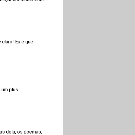
 claro! Eu é que
 um plus.
isas dela, os poemas,