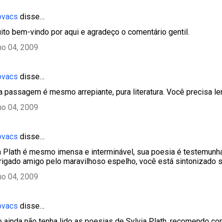
ovacs
disse…
uito bem-vindo por aqui e agradeço o comentário gentil.
ho 04, 2009
ovacs
disse…
a passagem é mesmo arrepiante, pura literatura. Você precisa ler
ho 04, 2009
ovacs
disse…
ia Plath é mesmo imensa e interminável, sua poesia é testemunh
brigado amigo pelo maravilhoso espelho, você está sintonizado 
ho 04, 2009
ovacs
disse…
so ainda não tenha lido as poesias de Sylvia Plath, recomendo c