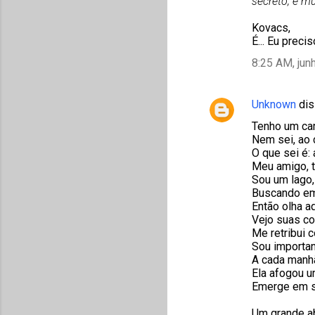
secreto, e mu
o
Kovacs,
s
É... Eu preci
8:25 AM, jun
Unknown
dis
Tenho um car
Nem sei, ao 
O que sei é: 
Meu amigo, t
Sou um lago,
Buscando em
Então olha a
Vejo suas cos
Me retribui 
Sou important
A cada manhã
Ela afogou 
Emerge em su
Um grande a