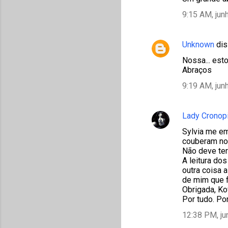
9:15 AM, jun
Unknown
dis
Nossa... esto
Abraços
9:19 AM, jun
Lady Cronop
Sylvia me em
couberam no
Não deve ter 
A leitura do
outra coisa 
de mim que f
Obrigada, Ko
Por tudo. Po
12:38 PM, ju