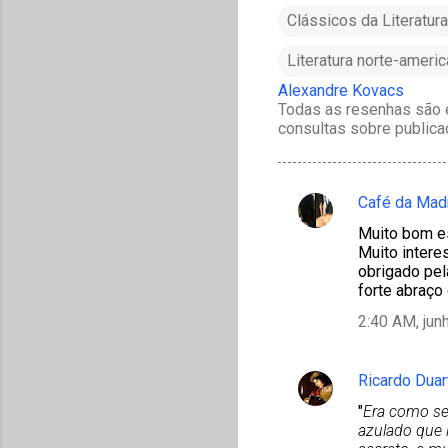
Clássicos da Literatura
Literatura norte-ameri
Alexandre Kovacs
Todas as resenhas são e
consultas sobre publica
Café da Mad
C
Muito bom e
o
Muito intere
m
obrigado pela
forte abraço
e
2:40 AM, jun
n
t
á
Ricardo Duar
r
"
Era como se
azulado que 
i