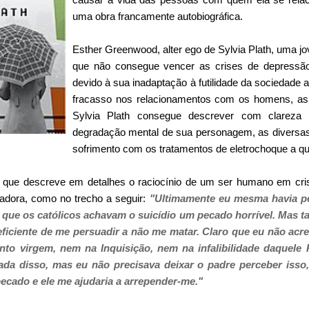
uma obra francamente autobiográfica.
Esther Greenwood, alter ego de Sylvia Plath, uma jov
que não consegue vencer as crises de depressão
devido à sua inadaptação à futilidade da sociedade
fracasso nos relacionamentos com os homens, as
Sylvia Plath consegue descrever com clareza 
degradação mental de sua personagem, as diversas t
sofrimento com os tratamentos de eletrochoque a qu
e que descreve em detalhes o raciocínio de um ser humano em cr
adora, como no trecho a seguir:
"Ultimamente eu mesma havia p
a que os católicos achavam o suicídio um pecado horrível. Mas ta
iciente de me persuadir a não me matar. Claro que eu não acre
to virgem, nem na Inquisição, nem na infalibilidade daquele
da disso, mas eu não precisava deixar o padre perceber isso
cado e ele me ajudaria a arrepender-me."