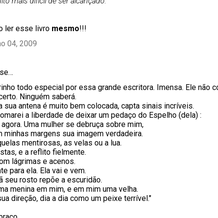
ito mais difícil de ser alcançado.
"
so ler esse livro
mesmo
!!!
ho 04, 2009
se…
inho todo especial por essa grande escritora. Imensa. Ele não c
certo. Ninguém saberá.
a sua antena é muito bem colocada, capta sinais incríveis.
omarei a liberdade de deixar um pedaço do Espelho (dela) :
 agora. Uma mulher se debruça sobre mim,
 minhas margens sua imagem verdadeira.
quelas mentirosas, as velas ou a lua.
tas, e a reflito fielmente.
com lágrimas e acenos.
e para ela. Ela vai e vem.
 seu rosto repõe a escuridão.
uma menina em mim, e em mim uma velha.
a direção, dia a dia como um peixe terrível."
braço.