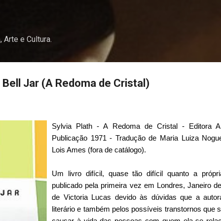
Pular para o conteúdo principal
, Arte e Cultura.
e Bell Jar (A Redoma de Cristal)
Sylvia Plath - A Redoma de Cristal - Editora A
Publicação 1971 - Tradução de Maria Luiza Noguei
Lois Ames (fora de catálogo).
Um livro difícil, quase tão difícil quanto a própr
publicado pela primeira vez em Londres, Janeiro 
de Victoria Lucas devido às dúvidas que a autor
literário e também pelos possíveis transtornos que
causar à vida das pessoas com quem ela se relaci