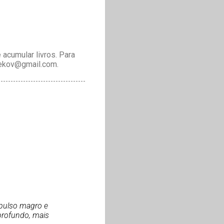
acumular livros. Para
drekov@gmail.com.
 pulso magro e
profundo, mais