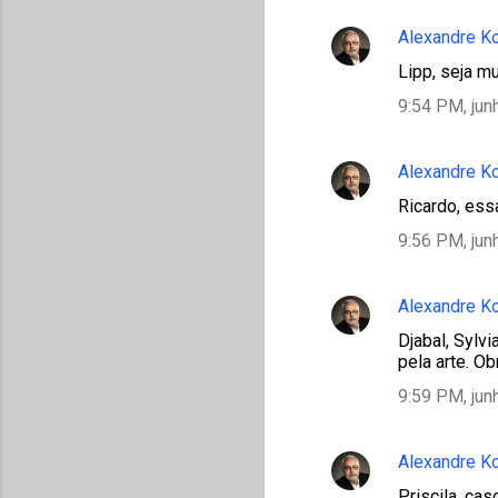
Alexandre K
Lipp, seja m
9:54 PM, jun
Alexandre K
Ricardo, ess
9:56 PM, jun
Alexandre K
Djabal, Sylv
pela arte. O
9:59 PM, jun
Alexandre K
Priscila, ca