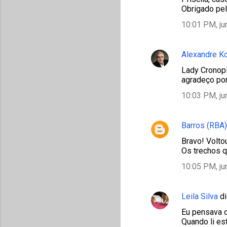
Obrigado pela
10:01 PM, ju
Alexandre K
Lady Cronopi
agradeço por
10:03 PM, ju
Barros (RBA)
Bravo! Volto
Os trechos q
10:05 PM, ju
Leila Silva
di
Eu pensava q
Quando li est