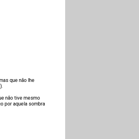
emas que não lhe
).
que não tive mesmo
co por aquela sombra