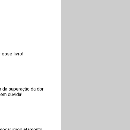
 esse livro!
a da superação da dor
sem dúvida!
omeçar imediatamente.