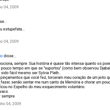
ho 04, 2009
se…
u estupefata....
ho 04, 2009
io
disse…
ociona, sempre. Sua história é quase tão intensa quanto os po
 pouco tempo em que se "suportou" (como bem observou Djabal
sido fácil mesmo ser Sylvia Plath...
s pinçamentos que você fez, torceram meu coração de um jeito 
a fazer, senão sentar-me num canto da Memória e chorar um pou
icou no Espelho do meu esquecimento voluntário.
vacs.
r sempre.
nho 04, 2009