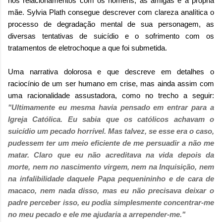
nos relacionamentos com os homens, as amigas e a própria
mãe. Sylvia Plath consegue descrever com clareza analítica o
processo de degradação mental de sua personagem, as
diversas tentativas de suicídio e o sofrimento com os
tratamentos de eletrochoque a que foi submetida.
Uma narrativa dolorosa e que descreve em detalhes o
raciocínio de um ser humano em crise, mas ainda assim com
uma racionalidade assustadora, como no trecho a seguir:
"Ultimamente eu mesma havia pensado em entrar para a
Igreja Católica. Eu sabia que os católicos achavam o
suicídio um pecado horrível. Mas talvez, se esse era o caso,
pudessem ter um meio eficiente de me persuadir a não me
matar. Claro que eu não acreditava na vida depois da
morte, nem no nascimento virgem, nem na Inquisição, nem
na infalibilidade daquele Papa pequenininho e de cara de
macaco, nem nada disso, mas eu não precisava deixar o
padre perceber isso, eu podia simplesmente concentrar-me
no meu pecado e ele me ajudaria a arrepender-me."