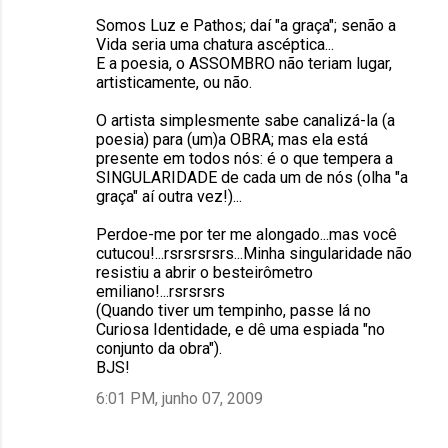
Somos Luz e Pathos; daí "a graça"; senão a
Vida seria uma chatura ascéptica...
E a poesia, o ASSOMBRO não teriam lugar,
artisticamente, ou não.
O artista simplesmente sabe canalizá-la (a
poesia) para (um)a OBRA; mas ela está
presente em todos nós: é o que tempera a
SINGULARIDADE de cada um de nós (olha "a
graça" aí outra vez!)...
Perdoe-me por ter me alongado...mas você
cutucou!...rsrsrsrsrs...Minha singularidade não
resistiu a abrir o besteirômetro
emiliano!...rsrsrsrs
(Quando tiver um tempinho, passe lá no
Curiosa Identidade, e dê uma espiada "no
conjunto da obra").
BJS!
6:01 PM, junho 07, 2009