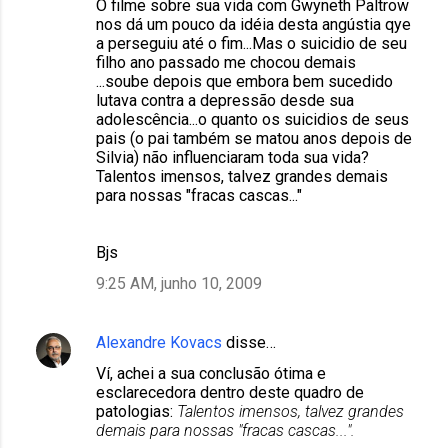
O filme sobre sua vida com Gwyneth Paltrow
nos dá um pouco da idéia desta angústia qye
a perseguiu até o fim...Mas o suicidio de seu
filho ano passado me chocou demais
...soube depois que embora bem sucedido
lutava contra a depressão desde sua
adolescência...o quanto os suicidios de seus
pais (o pai também se matou anos depois de
Silvia) não influenciaram toda sua vida?
Talentos imensos, talvez grandes demais
para nossas "fracas cascas..."
Bjs
9:25 AM, junho 10, 2009
Alexandre Kovacs
disse…
Ví, achei a sua conclusão ótima e
esclarecedora dentro deste quadro de
patologias:
Talentos imensos, talvez grandes
demais para nossas "fracas cascas...".