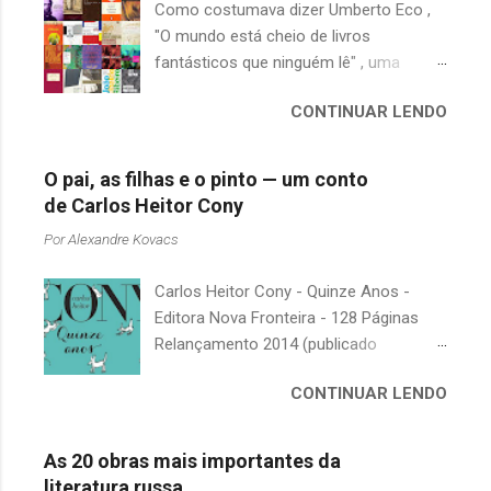
Como costumava dizer Umberto Eco ,
"O mundo está cheio de livros
fantásticos que ninguém lê" , uma
afirmação adequada, principalmente
CONTINUAR LENDO
quando falamos de clássicos da
literatura. Geralmente, no caso de
escritores brasileiros, somos forçados
O pai, as filhas e o pinto — um conto
a uma avaliação burocrática na escola e
de Carlos Heitor Cony
acabamos adquirindo uma certa
Por
Alexandre Kovacs
antipatia a determinado livro ou autor
quando o objetivo deveria ser
Carlos Heitor Cony - Quinze Anos -
justamente o contrário. É surpreendente
Editora Nova Fronteira - 128 Páginas
como uma segunda visita a essas
Relançamento 2014 (publicado
obras, já em nossa maturidade, pode
originalmente em 1965) Uma antologia
revelar um tesouro empoeirado e
CONTINUAR LENDO
com deliciosos contos sobre a infância
escondido, bem ali na nossa estante.
e a juventude. As narrativas, sempre
Afinal, mudaram os livros ou mudamos
bem-humoradas e sensíveis,
nós? A limitação de apenas 20
As 20 obras mais importantes da
descrevem o relacionamento de um pai
indicações me forçou a deixar grandes
literatura russa