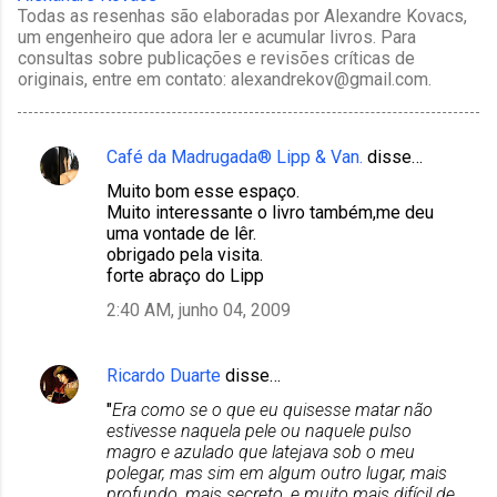
Todas as resenhas são elaboradas por Alexandre Kovacs,
um engenheiro que adora ler e acumular livros. Para
consultas sobre publicações e revisões críticas de
originais, entre em contato: alexandrekov@gmail.com.
Café da Madrugada® Lipp & Van.
disse…
C
Muito bom esse espaço.
o
Muito interessante o livro também,me deu
m
uma vontade de lêr.
obrigado pela visita.
e
forte abraço do Lipp
n
2:40 AM, junho 04, 2009
t
á
Ricardo Duarte
disse…
r
"
Era como se o que eu quisesse matar não
i
estivesse naquela pele ou naquele pulso
o
magro e azulado que latejava sob o meu
polegar, mas sim em algum outro lugar, mais
s
profundo, mais secreto, e muito mais difícil de