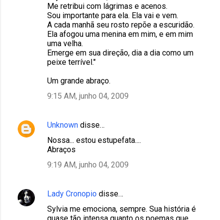
Me retribui com lágrimas e acenos.
Sou importante para ela. Ela vai e vem.
A cada manhã seu rosto repõe a escuridão.
Ela afogou uma menina em mim, e em mim
uma velha.
Emerge em sua direção, dia a dia como um
peixe terrível."
Um grande abraço.
9:15 AM, junho 04, 2009
Unknown
disse…
Nossa... estou estupefata....
Abraços
9:19 AM, junho 04, 2009
Lady Cronopio
disse…
Sylvia me emociona, sempre. Sua história é
quase tão intensa quanto os poemas que