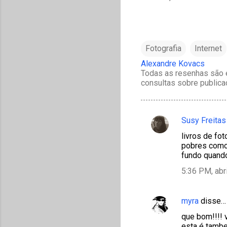
Fotografia
Internet
Alexandre Kovacs
Todas as resenhas são e
consultas sobre publica
Susy Freitas
C
livros de fo
o
pobres como 
m
fundo quando
e
5:36 PM, abr
n
t
myra
disse…
á
que bom!!!! 
r
esta é tambe