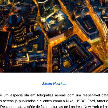
Jason Hawkes
é um especialista em fotografias aéreas com um respeitável cat
os aéreas já publicados e clientes como a Nike, HSBC, Ford, America
. Destaque para a série de fotos noturnas de Londres, New York e La