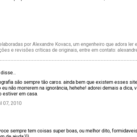
laboradas por Alexandre Kovacs, um engenheiro que adora ler e 
ções e revisões críticas de originais, entre em contato: alexan
disse…
tografia são sempre tão caros. ainda bem que existem esses sit
eu não morrerem na ignorância, hehehe! adorei demais a dica, v
 estiver em casa.
il 07, 2010
voce sempre tem coisas super boas, ou melhor dito, formidaveis
m de ajuda:)))