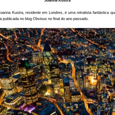
Joanna Kustra
Joanna Kustra, residente em Londres, é uma retratista fantástica q
 publicada no blog Obvious no final do ano passado.