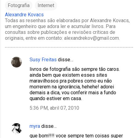
Fotografia
Internet
Alexandre Kovacs
Todas as resenhas são elaboradas por Alexandre Kovacs,
um engenheiro que adora ler e acumular livros. Para
consultas sobre publicações e revisões críticas de
originais, entre em contato: alexandrekov@gmail.com.
Susy Freitas
disse…
C
livros de fotografia são sempre tão caros.
o
ainda bem que existem esses sites
m
maravilhosos pra pobres como eu não
morrerem na ignorância, hehehe! adorei
e
demais a dica, vou conferir mais a fundo
n
quando estiver em casa.
t
5:36 PM, abril 07, 2010
á
r
myra
disse…
i
que bom!!!! voce sempre tem coisas super