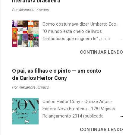
literatura brasileira
Por
Alexandre Kovacs
Como costumava dizer Umberto Eco ,
"O mundo está cheio de livros
fantásticos que ninguém lê" , uma
afirmação adequada, principalmente
CONTINUAR LENDO
quando falamos de clássicos da
literatura. Geralmente, no caso de
escritores brasileiros, somos forçados
O pai, as filhas e o pinto — um conto
a uma avaliação burocrática na escola e
de Carlos Heitor Cony
acabamos adquirindo uma certa
Por
Alexandre Kovacs
antipatia a determinado livro ou autor
quando o objetivo deveria ser
Carlos Heitor Cony - Quinze Anos -
justamente o contrário. É surpreendente
Editora Nova Fronteira - 128 Páginas
como uma segunda visita a essas
Relançamento 2014 (publicado
obras, já em nossa maturidade, pode
originalmente em 1965) Uma antologia
revelar um tesouro empoeirado e
CONTINUAR LENDO
com deliciosos contos sobre a infância
escondido, bem ali na nossa estante.