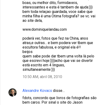
o
boas, ou melhor dito, formidaveis,
interessantes e esta é tambem de ajuda:)))
s
bem toda relaçao guardada, voce sabe que
minha filha é uma Otima fotografa? se vc. vai
ao site dela,
www.dominiquelandau.com
poderà ver, fotos que fez na China, anos
atras,e outras... e bem podera ver tbem que
escultora fabulosa, e original ela é!!
beijos
quem sabe pode dar tbem uma volta là pelo
que escrevi hoje:))))acho que vai se divertir
està escrito em 4 linguas,
simultaneamente:)))
10:50 AM, abril 08, 2010
Alexandre Kovacs
disse…
fdots, concordo que livros de fotografias são
bem caros. Por sinal o site do Jason