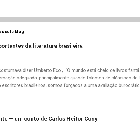
 deste blog
ortantes da literatura brasileira
stumava dizer Umberto Eco , "O mundo está cheio de livros fantás
rmação adequada, principalmente quando falamos de clássicos da li
 escritores brasileiros, somos forçados a uma avaliação burocrát
ndo uma certa antipatia a determinado livro ou autor quando o objet
ário. É surpreendente como uma segunda visita a essas obras, já 
 um tesouro empoeirado e escondido, bem ali na nossa estante. Afin
 nós? A limitação de apenas 20 indicações me forçou a deixar gra
 pinto — um conto de Carlos Heitor Cony
mo: Álvares de Azevedo, Antônio Calado, Augusto dos Anjos, Autra
d de Andrade, Castro Alves, Cecília Meireles, Dias Gomes, Dalton 
 Gonçalves Dias, José de Alencar, José Lins do Rego, Monteiro Loba