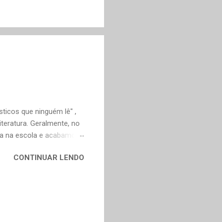
ticos que ninguém lê" ,
teratura. Geralmente, no
ica na escola e acabamos
ivo deveria ser justamente
CONTINUAR LENDO
em nossa maturidade, pode
al, mudaram os livros ou
ndes autores de fora,
n Dourado, Carlos
Trevisan, Fernando
to e Murilo Mendes, para