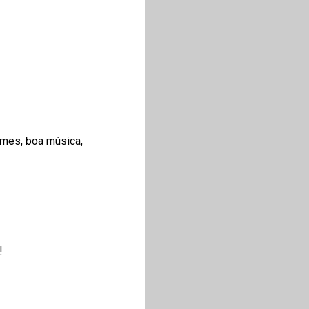
lmes, boa música,
!