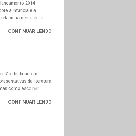
Relançamento 2014
bre a infância e a
o relacionamento de um
na Celi e Maria Verônica,
CONTINUAR LENDO
r de saudade de uma época
ra as coisas simples da
e fazer todas as vontades
se eu pedir uma coisa o
ve valorizar. — Bom,
oi tão destinado ao
esentativas da literatura
, mas como escolher
contos, "Anna Kariênina"
CONTINUAR LENDO
i. De qualquer forma,
ns, infelizmente, já não se
y. Não poderia faltar um
ura russa e também para o
ço de tradução direta do