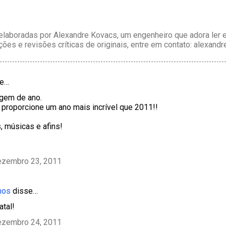
laboradas por Alexandre Kovacs, um engenheiro que adora ler e 
ções e revisões críticas de originais, entre em contato: alexan
e…
gem de ano.
 proporcione um ano mais incrível que 2011!!
, músicas e afins!
ezembro 23, 2011
mos
disse…
atal!
ezembro 24, 2011