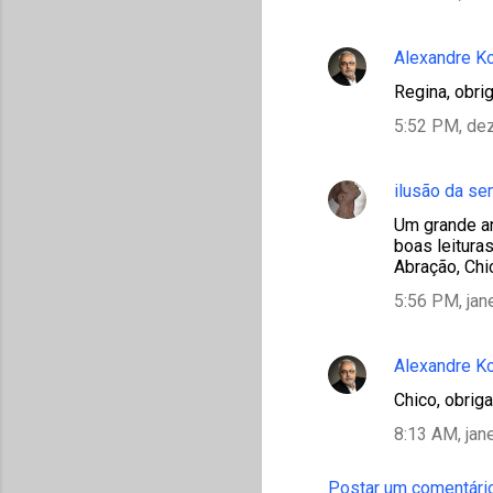
Alexandre K
Regina, obri
5:52 PM, de
ilusão da s
Um grande an
boas leitura
Abração, Chi
5:56 PM, jan
Alexandre K
Chico, obrig
8:13 AM, jan
Postar um comentári