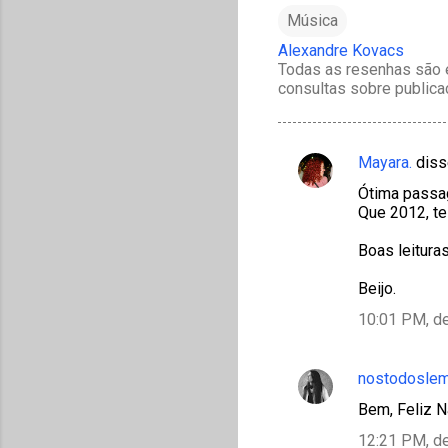
Música
Alexandre Kovacs
Todas as resenhas são e
consultas sobre publica
Mayara.
diss
C
Ótima passa
o
Que 2012, te
m
Boas leituras
e
n
Beijo.
t
10:01 PM, d
á
r
nostodosle
i
Bem, Feliz N
o
12:21 PM, d