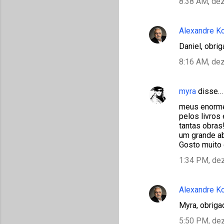
8:38 AM, de
Alexandre K
Daniel, obri
8:16 AM, de
myra
disse…
meus enormes
pelos livros
tantas obras
um grande a
Gosto muito 
1:34 PM, de
Alexandre K
Myra, obriga
5:50 PM, de