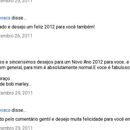
zembro 25, 2011
ovacs
disse…
gado e desejo um feliz 2012 para você também!
zembro 26, 2011
 e sincerisimos desejos para um Novo Ano 2012 para voce...e
 em general, para mim é absolutamente normal.E voce é fabuloso
!
braço
de bob marley...
zembro 29, 2011
ovacs
disse…
do pelo comentário gentil e desejo muita felicidade para você e
zembro 29, 2011