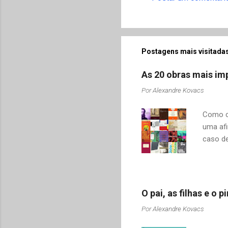
Postagens mais visitadas
As 20 obras mais imp
Por
Alexandre Kovacs
Como co
uma afi
caso de
adquiri
o contr
revelar
mudamos
O pai, as filhas e o
tais co
Por
Alexandre Kovacs
Drummon
Sabino,