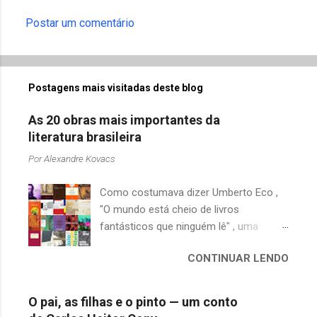
Postar um comentário
Postagens mais visitadas deste blog
As 20 obras mais importantes da
literatura brasileira
Por
Alexandre Kovacs
Como costumava dizer Umberto Eco ,
"O mundo está cheio de livros
fantásticos que ninguém lê" , uma
afirmação adequada, principalmente
CONTINUAR LENDO
quando falamos de clássicos da
literatura. Geralmente, no caso de
escritores brasileiros, somos forçados
O pai, as filhas e o pinto — um conto
a uma avaliação burocrática na escola e