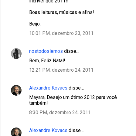
incrível que 2011!!
e
Boas leituras, músicas e afins!
n
Beijo.
t
10:01 PM, dezembro 23, 2011
á
r
i
nostodoslemos
disse…
o
Bem, Feliz Natal!
s
12:21 PM, dezembro 24, 2011
Alexandre Kovacs
disse…
Mayara, Desejo um ótimo 2012 para você
também!
8:30 PM, dezembro 24, 2011
Alexandre Kovacs
disse…