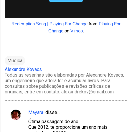
Redemption Song | Playing For Change
from
Playing For
Change
on
Vimeo
.
Música
Alexandre Kovacs
Todas as resenhas são elaboradas por Alexandre Kovacs,
um engenheiro que adora ler e acumular livros. Para
consultas sobre publicações e revisões críticas de
originais, entre em contato: alexandrekov@gmail.com.
Mayara.
disse…
C
Ótima passagem de ano.
o
Que 2012, te proporcione um ano mais
m