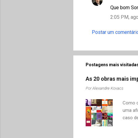
r
Que bom Soni
i
2:05 PM, ago
o
Postar um comentári
s
Postagens mais visitadas
As 20 obras mais imp
Por
Alexandre Kovacs
Como co
uma afi
caso de
adquiri
o contr