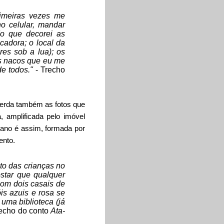
rimeiras vezes me
o celular, mandar
o que decorei as
cadora; o local da
res sob a lua); os
es nacos que eu me
de todos."
- Trecho
 herda também as fotos que
 amplificada pelo imóvel
riano é assim, formada por
ento.
ito das crianças no
ostar que qualquer
com dois casais de
is azuis e rosa se
uma biblioteca (já
echo do conto
Ata-