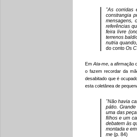
"As corridas
constrangia p
mensagens, o
referências qu
feira livre (
terrenos bald
nutria quando
do conto
Os C
Em
Ata-me
, a afirmação d
o fazem recordar da mãe
desabitado que é ocupad
esta coletânea de pequen
"Não havia car
pátio. Grande
uma das peças
filhos e um ca
debatem às qu
montada e em e
me
(p. 84)