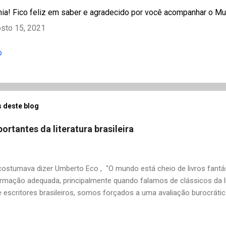
a! Fico feliz em saber e agradecido por você acompanhar o Mu
sto 15, 2021
o
 deste blog
ortantes da literatura brasileira
stumava dizer Umberto Eco , "O mundo está cheio de livros fantás
rmação adequada, principalmente quando falamos de clássicos da li
 escritores brasileiros, somos forçados a uma avaliação burocrát
ndo uma certa antipatia a determinado livro ou autor quando o objet
ário. É surpreendente como uma segunda visita a essas obras, já 