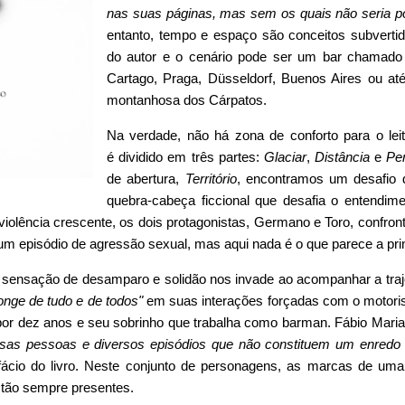
nas suas páginas, mas sem os quais não seria po
entanto, tempo e espaço são conceitos subverti
do autor e o cenário pode ser um bar chamado
Cartago, Praga, Düsseldorf, Buenos Aires ou a
montanhosa dos Cárpatos.
Na verdade, não há zona de conforto para o le
é dividido em três partes:
Glaciar
,
Distância
e
Pe
de abertura,
Território
, encontramos um desafio d
quebra-cabeça ficcional que desafia o entendimen
violência crescente, os dois protagonistas, Germano e Toro, confron
m episódio de agressão sexual, mas aqui nada é o que parece a prin
 sensação de desamparo e solidão nos invade ao acompanhar a tra
onge de tudo e de todos"
em suas interações forçadas com o motoris
r dez anos e seu sobrinho que trabalha como barman. Fábio Marian
ersas pessoas e diversos episódios que não constituem um enred
efácio do livro. Neste conjunto de personagens, as marcas de um
tão sempre presentes.