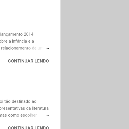
al, mudaram os livros ou
ndes autores de fora,
n Dourado, Carlos
Trevisan, Fernando
to e Murilo Mendes, para
Relançamento 2014
bre a infância e a
o relacionamento de um
na Celi e Maria Verônica,
CONTINUAR LENDO
r de saudade de uma época
ra as coisas simples da
e fazer todas as vontades
se eu pedir uma coisa o
ve valorizar. — Bom,
oi tão destinado ao
esentativas da literatura
, mas como escolher
contos, "Anna Kariênina"
CONTINUAR LENDO
i. De qualquer forma,