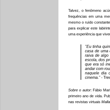
Talvez, o fenômeno acú
frequências em uma mesm
mesmo o ruído constante
para explicar este labiri
uma experiência que viven
"Eu tinha qui
casa de uma d
raiva de algo
escola, dos p
que era só in
andar com rou
naquele dia o
cinema."
- Tre
Sobre o autor
: Fábio Ma
primeiro ano de vida. Pub
nas revistas virtuais
Mall