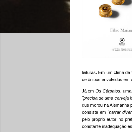
leituras. Em um clima de 
de ônibus envolvidos em u
Já em
Os Cárpatos
, uma
"precisa de uma cerveja l
que morou na Alemanha po
consiste em
"narrar div
pelo próprio autor no pr
constante inadequação es