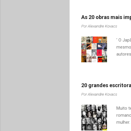
tentei u
encontr
As 20 obras mais imp
destaqu
Por
Alexandre Kovacs
saudoso
idioma 
' O Jap
mesmo t
autores
socied
da cult
sucess
para os
20 grandes escritora
livros 
Por
Alexandre Kovacs
resenh
ordem c
Muito t
Pouco s
romanci
mulher.
garanti