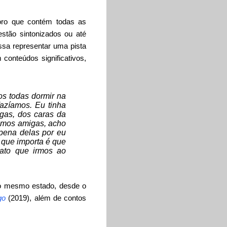
oro que contém todas as
stão sintonizados ou até
sa representar uma pista
 conteúdos significativos,
os todas dormir na
azíamos. Eu tinha
igas, dos caras da
ramos amigas, acho
 pena delas por eu
 que importa é que
arato que irmos ao
do mesmo estado, desde o
go
(2019), além de contos