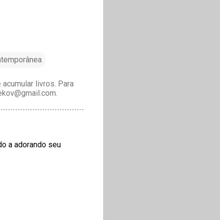
ontemporânea
acumular livros. Para
drekov@gmail.com.
ndo a adorando seu