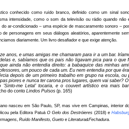
stico conhecido como ruído branco, definido como um sinal son
a intensidade, como o som da televisão ou rádio quando não e
 do ar-condicionado – uma espécie de mascaramento sonoro – pos
nto de personagens em seus diálogos aleatórios, aparentemente sem
ciamos diariamente. Um livro desafiador e que exige atenção.
nze anos, e umas amigas me chamaram para ir a um bar. Iríam
elas e, sabíamos que os pais não ligavam pica para o que f
 que ainda não entendia direito: a babaquice das minhas am
rofessores, um pouco de cada um. Eu nem entendia por que é
ércia depois de um primeiro trabalho em grupo na escola, ou
pas piores e nunca ter carona pros lugares, quem vai saber? O
 'Sinto-me Letal' tocaria, e o couvert artístico era mais b
cho do conto
Lindos Pulsos
(p. 165)
riano nasceu em São Paulo, SP, mas vive em Campinas, interior 
licou pela Editora Patuá
O Gelo dos Destróieres
(2018) e
Habsbur
armagens
,
Ruído Manifesto
,
Gueto
e
Literatura&Fechadura.