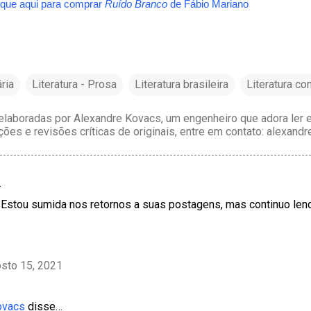
ique aqui para comprar
Ruído Branco
de Fábio Mariano
ária
Literatura - Prosa
Literatura brasileira
Literatura c
laboradas por Alexandre Kovacs, um engenheiro que adora ler e 
ções e revisões críticas de originais, entre em contato: alexan
…
. Estou sumida nos retornos a suas postagens, mas continuo le
sto 15, 2021
ovacs
disse…