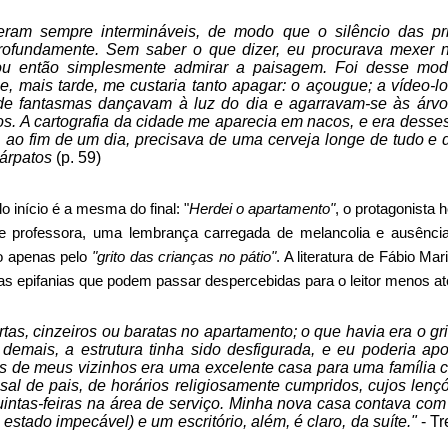
 eram sempre intermináveis, de modo que o silêncio das p
rofundamente. Sem saber o que dizer, eu procurava mexer n
u então simplesmente admirar a paisagem. Foi desse mod
e, mais tarde, me custaria tanto apagar: o açougue; a vídeo-lo
onde fantasmas dançavam à luz do dia e agarravam-se às árvo
ios. A cartografia da cidade me aparecia em nacos, e era dess
, ao fim de um dia, precisava de uma cerveja longe de tudo e 
árpatos
(p. 59)
o início é a mesma do final: "
Herdei o apartamento"
, o protagonista
 professora, uma lembrança carregada de melancolia e ausência,
o apenas pelo
"grito das crianças no pátio"
. A literatura de Fábio Ma
as epifanias que podem passar despercebidas para o leitor menos at
tas, cinzeiros ou baratas no apartamento; o que havia era o gr
 demais, a estrutura tinha sido desfigurada, e eu poderia ap
 de meus vizinhos era uma excelente casa para uma família 
sal de pais, de horários religiosamente cumpridos, cujos lençó
intas-feiras na área de serviço. Minha nova casa contava com 
stado impecável) e um escritório, além, é claro, da suíte."
- Tr