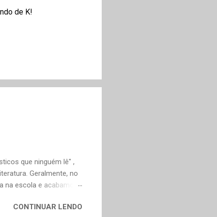
ndo de K!
ticos que ninguém lê" ,
teratura. Geralmente, no
ica na escola e acabamos
ivo deveria ser justamente
CONTINUAR LENDO
em nossa maturidade, pode