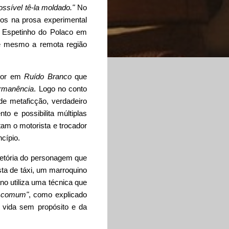
ssível tê-la moldado."
No
dos na prosa experimental
 Espetinho do Polaco em
té mesmo a remota região
itor em
Ruído Branco
que
rmanência
. Logo no conto
e metaficção, verdadeiro
to e possibilita múltiplas
tam o motorista e trocador
cípio.
jetória do personagem que
ta de táxi, um marroquino
o utiliza uma técnica que
o comum"
, como explicado
a vida sem propósito e da