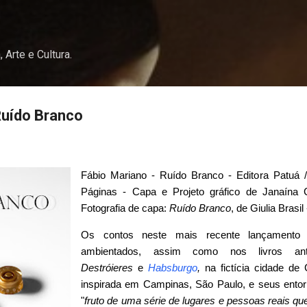
Pular para o conteúdo principal
, Arte e Cultura.
Ruído Branco
Fábio Mariano - Ruído Branco - Editora Patuá /
Páginas - Capa e Projeto gráfico de Janaína C
Fotografia de capa:
Ruído Branco
, de Giulia Brasi
Os contos neste mais recente lançamento
ambientados, assim como nos livros ant
Destróieres
e
Habsburgo
,
na fictícia cidade de
inspirada em Campinas, São Paulo, e seus entor
"
fruto de uma série de lugares e pessoas reais q