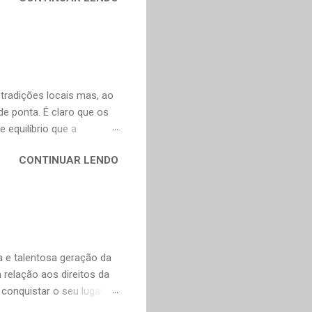
ns, infelizmente, já não se
y. Não poderia faltar um
ura russa e também para o
ço de tradução direta do
artir do francês e...
 tradições locais mas, ao
 ponta. É claro que os
 equilíbrio que a
, incorporam elementos
CONTINUAR LENDO
adas, o que explica o
o o mundo. A boa notícia
nte a Murakami. Alguns
escentei os links para as
as obras fascinantes em
ei Shônagan (966-1025)
 e talentosa geração da
relação aos direitos da
conquistar o seu lugar e
ncompleta, é apenas uma